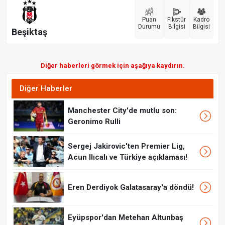
Puan
Fikstür
Kadro
Durumu
Bilgisi
Bilgisi
Beşiktaş
Diğer haberleri görmek için aşağıya kaydırın.
Diğer Haberler
Manchester City'de mutlu son:
Geronimo Rulli
Sergej Jakirovic'ten Premier Lig,
Acun Ilıcalı ve Türkiye açıklaması!
Eren Derdiyok Galatasaray'a döndü!
Eyüpspor'dan Metehan Altunbaş