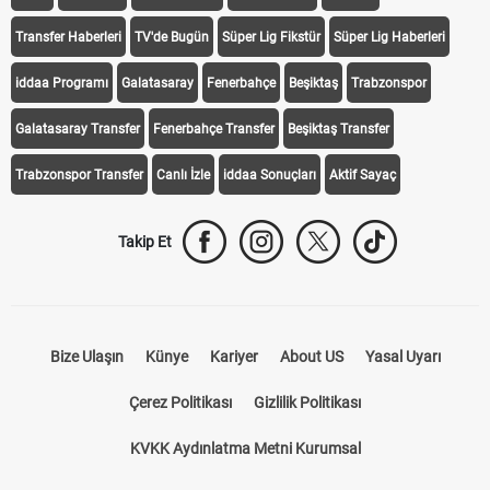
iddaa
Canlı Skor
Puan Durumu
Canlı Anlatım
At Yarışı
Transfer Haberleri
TV'de Bugün
Süper Lig Fikstür
Süper Lig Haberleri
iddaa Programı
Galatasaray
Fenerbahçe
Beşiktaş
Trabzonspor
Galatasaray Transfer
Fenerbahçe Transfer
Beşiktaş Transfer
Trabzonspor Transfer
Canlı İzle
iddaa Sonuçları
Aktif Sayaç
Takip Et
Bize Ulaşın
Künye
Kariyer
About US
Yasal Uyarı
Çerez Politikası
Gizlilik Politikası
KVKK Aydınlatma Metni Kurumsal