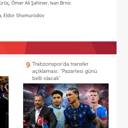
rüç, Ömer Ali Şahiner, Ivan Brnic
13
12
ta, Eldor Shomurodov
9
Trabzonspor'da transfer
açıklaması: "Pazartesi günü
belli olacak"