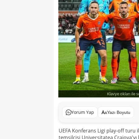
Klavye okları ile 
Yorum Yap
Yazı Boyutu
UEFA Konferans Ligi play-off turu
temsilcisi Universitatea Craiova'y