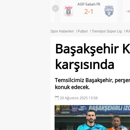
Ferencvaros-Gornik Zabrze
AGF-Sabah FK
<
1-0
2-1
Spor Haberleri
Futbol
Trendyol Süper Lig
RA
Başakşehir K
karşısında
Temsilcimiz Başakşehir, perşe
konuk edecek.
20 Ağustos 2025 13:58