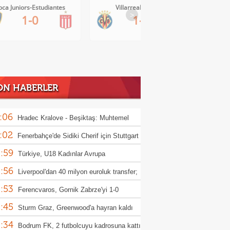
oca Juniors-Estudiantes
Villarreal-Levante
>
1-0
1-0
ON HABERLER
:06
Hradec Kralove - Beşiktaş: Muhtemel
:02
r
Fenerbahçe'de Sidiki Cherif için Stuttgart
:59
ası!
Türkiye, U18 Kadınlar Avrupa
:56
iyonası'nda Sırbistan'a 70-67 yenildi
Liverpool'dan 40 milyon euroluk transfer;
:53
or Munoz
Ferencvaros, Gornik Zabrze'yi 1-0
:45
up etti
Sturm Graz, Greenwood'a hayran kaldı
:34
Bodrum FK, 2 futbolcuyu kadrosuna kattı