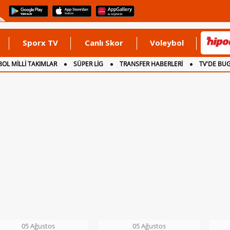
Sporx TV
Canlı Skor
Voleybol
OL MİLLİ TAKIMLAR
SÜPER LİG
TRANSFER HABERLERİ
TV'DE BU
05 Ağustos
05 Ağustos