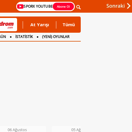
SPORX YOUTUBE
Abone Ol
At Yarışı
Tümü
GÜN
İSTATİSTİK
(YENİ) OYUNLAR
06 Ağustos
05 Ağustos