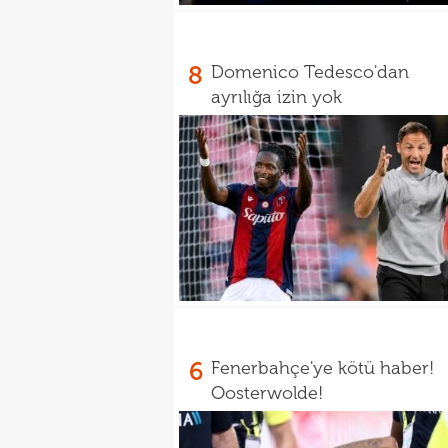
8
Domenico Tedesco'dan
ayrılığa izin yok
6
Fenerbahçe'ye kötü haber!
Oosterwolde!