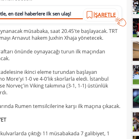
21
sevi
le, en özel haberlere ilk sen ulaş!
İŞARETLE
21
maçt
oynanacak müsabaka, saat 20.45'te başlayacak. TRT
21
şmayı Arnavut hakem Juxhin Xhaja yönetecek.
21
taraftarı önünde oynayacağı turun ilk maçından
21
acak.
20
tara
adelesine ikinci eleme turundan başlayan
19
soru
 More'yi 1-0 ve 4-0'lık skorlarla eledi. İstanbul
se Norveç'in Viking takımına (3-1, 1-1) üstünlük
19
net 
rdı.
19
Ligi
rında Rumen temsilcilerine karşı ilk maçına çıkacak.
19
"Paz
18
YET
prov
18
duy
ulvarlarda çıktığı 11 müsabakada 7 galibiyet, 1