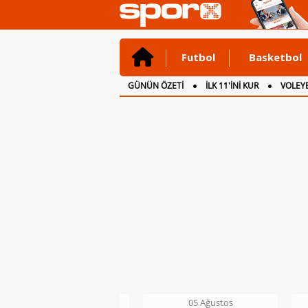
Futbol
Basketbol
GÜNÜN ÖZETİ
İLK 11'İNİ KUR
VOLEYB
CANLI ANLATIM
İNGİLTERE
05 Ağustos
05 Ağustos