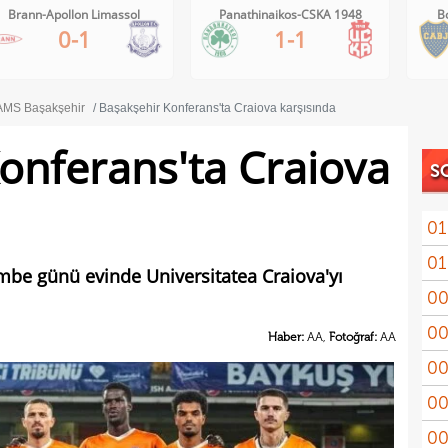
Brann-Apollon Limassol
Panathinaikos-CSKA 1948
B
0-1
1-1
MS Başakşehir
Başakşehir Konferans'ta Craiova karşısında
onferans'ta Craiova
S
01
01
11'le
mbe günü evinde Universitatea Craiova'yı
00
iddi
00
Şamp
Haber:
AA,
Fotoğraf:
AA
00
Vict
00
mağl
00