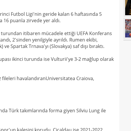
17
açık
17
durd
inci Futbol Ligi'nin geride kalan 6 haftasında 5
 16 puanla zirvede yer aldı.
16
16
me turundan itibaren mücadele ettiği UEFA Konferans
andı, 2'sinden yenilgiyle ayrıldı. Rumen ekibi,
16
 ve Spartak Trnava'yı (Slovakya) saf dışı bıraktı.
16
ası ikinci turunda ise Vulturii'ye 3-2 mağlup olarak
16
16
Bord
fileleri havalandıranUniversitatea Craiova,
16
15
açık
15
aldı!
da Türk takımlarında forma giyen Silviu Lung ile
15
14
ayrı
spor'un kalesini korudu. Cicaldau ise 2021-2022