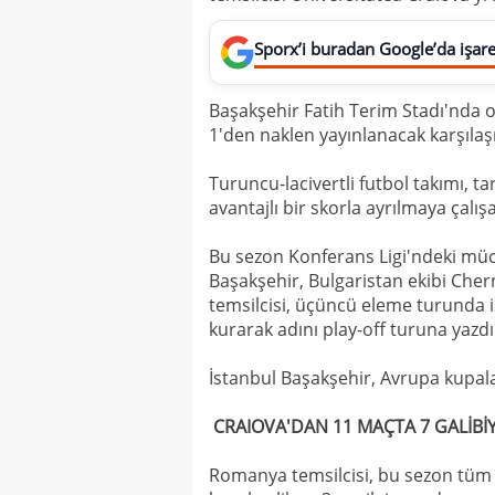
Sporx’i buradan Google’da işaret
Başakşehir Fatih Terim Stadı'nda 
1'den naklen yayınlanacak karşıla
Turuncu-lacivertli futbol takımı, 
avantajlı bir skorla ayrılmaya çalış
Bu sezon Konferans Ligi'ndeki müc
Başakşehir, Bulgaristan ekibi Cherno
temsilcisi, üçüncü eleme turunda i
kurarak adını play-off turuna yazdı
İstanbul Başakşehir, Avrupa kupala
CRAIOVA'DAN 11 MAÇTA 7 GALİBİ
Romanya temsilcisi, bu sezon tüm k