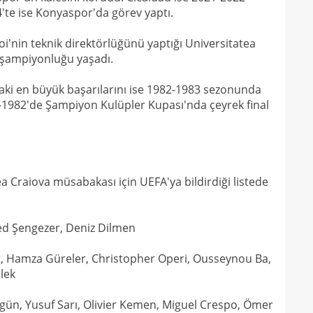
14
te ise Konyaspor'da görev yaptı.
14
açık
i'nin teknik direktörlüğünü yaptığı Universitatea
14
ig şampiyonluğu yaşadı.
Warr
14
Wolv
ki en büyük başarılarını ise 1982-1983 sezonunda
1-1982'de Şampiyon Kulüpler Kupası'nda çeyrek final
14
açık
13
13
13
a Craiova müsabakası için UEFA'ya bildirdiği listede
karş
13
d Şengezer, Deniz Dilmen
13
baş
13
çağr
, Hamza Güreler, Christopher Operi, Ousseynou Ba,
lek
13
13
gün, Yusuf Sarı, Olivier Kemen, Miguel Crespo, Ömer