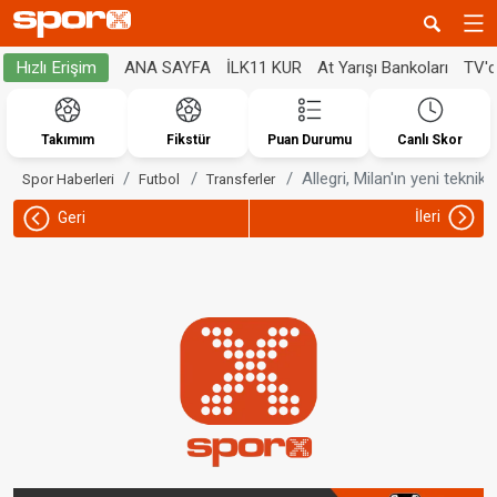
ANA SAYFA
İLK11 KUR
At Yarışı Bankoları
TV'
Hızlı Erişim
Takımım
Fikstür
Puan Durumu
Canlı Skor
Allegri, Milan'ın yeni teknik
Spor Haberleri
Futbol
Transferler
İleri
Geri