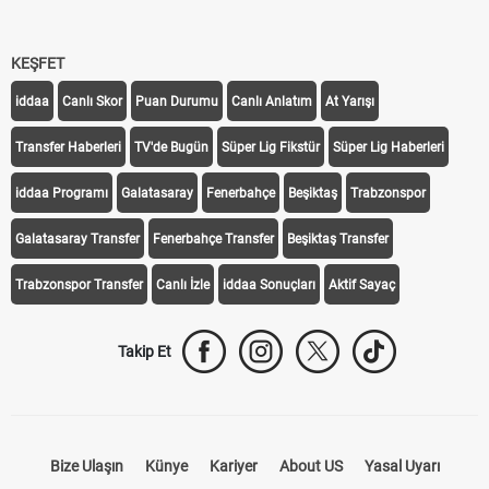
KEŞFET
iddaa
Canlı Skor
Puan Durumu
Canlı Anlatım
At Yarışı
Transfer Haberleri
TV'de Bugün
Süper Lig Fikstür
Süper Lig Haberleri
iddaa Programı
Galatasaray
Fenerbahçe
Beşiktaş
Trabzonspor
Galatasaray Transfer
Fenerbahçe Transfer
Beşiktaş Transfer
Trabzonspor Transfer
Canlı İzle
iddaa Sonuçları
Aktif Sayaç
Takip Et
Bize Ulaşın
Künye
Kariyer
About US
Yasal Uyarı