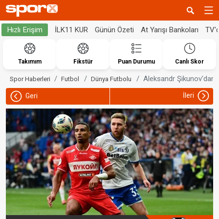
İLK11 KUR
Günün Özeti
At Yarışı Bankoları
TV'
Hızlı Erişim
Takımım
Fikstür
Puan Durumu
Canlı Skor
Aleksandr Şikunov'dan D
Spor Haberleri
Futbol
Dünya Futbolu
İleri
Geri