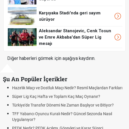
Karşıyaka Stadı'nda geri sayım
sürüyor
Aleksandar Stanojevic, Cenk Tosun
ve Emre Akbaba'dan Süper Lig
mesajı
Diğer haberleri görmek için aşağıya kaydırın.
Şu An Popüler İçerikler
Maçı ve Dostluk Maçı Nedir? Resmî Maçlardan Farkları
Puan Durumu
g Kaç Hafta ve Toplam Kaç Maç Oynanır?
Skor Ne Dem
e Transfer Dönemi Ne Zaman Başlıyor ve Bitiyor?
Futbol Nasıl
ncı Oyuncu Kuralı Nedir? Güncel Sezonda Nasıl
Deplasman G
yor?
Uygulanıyor
r? PFDK Açılımı, Görevleri ve Karar Süreci
DGS Sonuçl