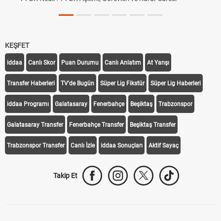
Tarihini Duy
KEŞFET
iddaa
Canlı Skor
Puan Durumu
Canlı Anlatım
At Yarışı
Transfer Haberleri
TV'de Bugün
Süper Lig Fikstür
Süper Lig Haberleri
iddaa Programı
Galatasaray
Fenerbahçe
Beşiktaş
Trabzonspor
Galatasaray Transfer
Fenerbahçe Transfer
Beşiktaş Transfer
Trabzonspor Transfer
Canlı İzle
iddaa Sonuçları
Aktif Sayaç
Takip Et