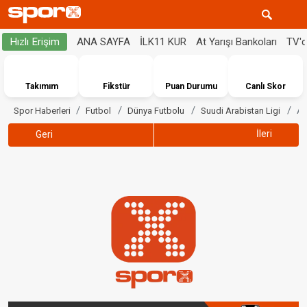
ANA SAYFA
İLK11 KUR
At Yarışı Bankoları
TV'
Hızlı Erişim
Takımım
Fikstür
Puan Durumu
Canlı Skor
Al
Spor Haberleri
Futbol
Dünya Futbolu
Suudi Arabistan Ligi
İleri
Geri