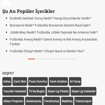
Şu An Popüler İçerikler
direkt Serbest Vuruş Nedir? Hangi Durumlarda Verilir?
Açık 
Yenil
nservis Nedir? Futbolda Bonservis Sistemi Nasıl İşler?
DGS 
bile Maçı Nedir? Futbolda Jübile Yapmak Ne Anlama Gelir?
Tarih
tbolda Averaj Nedir? Genel Averaj ve İkili Averaj Arasındaki
Motor
rklar
Tarih
tbolda Ofsayt Nedir? Ofsayt Nasıl ve Neden Olur?
Fındı
Oldu
Sigar
KEŞFET
iddaa
Canlı Skor
Puan Durumu
Canlı Anlatım
At Yarışı