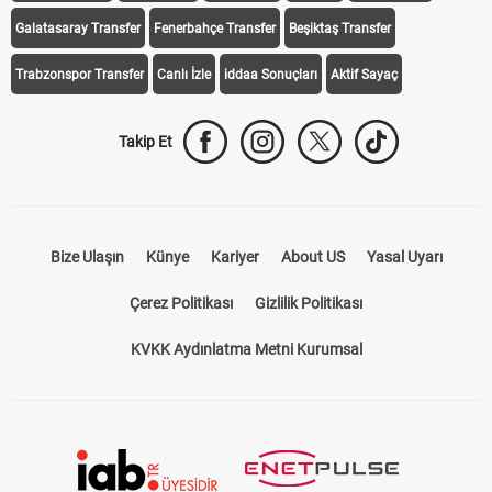
Transfer Haberleri
TV'de Bugün
Süper Lig Fikstür
Süper Lig Haberleri
iddaa Programı
Galatasaray
Fenerbahçe
Beşiktaş
Trabzonspor
Galatasaray Transfer
Fenerbahçe Transfer
Beşiktaş Transfer
Trabzonspor Transfer
Canlı İzle
iddaa Sonuçları
Aktif Sayaç
Takip Et
Bize Ulaşın
Künye
Kariyer
About US
Yasal Uyarı
Çerez Politikası
Gizlilik Politikası
KVKK Aydınlatma Metni Kurumsal