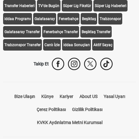
Transfer Haberleri
TV'de Bugün
Süper Lig Fikstür
Süper Lig Haberleri
iddaa Programı
Galatasaray
Fenerbahçe
Beşiktaş
Trabzonspor
Galatasaray Transfer
Fenerbahçe Transfer
Beşiktaş Transfer
Trabzonspor Transfer
Canlı İzle
iddaa Sonuçları
Aktif Sayaç
Takip Et
Bize Ulaşın
Künye
Kariyer
About US
Yasal Uyarı
Çerez Politikası
Gizlilik Politikası
KVKK Aydınlatma Metni Kurumsal