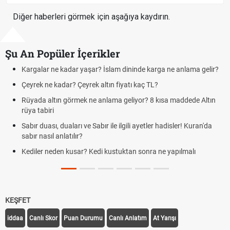
Diğer haberleri görmek için aşağıya kaydırın.
Şu An Popüler İçerikler
dar yaşar? İslam dininde karga ne anlama gelir?
Futbolda ofsayt ne
? Çeyrek altın fiyatı kaç TL?
Kravat nasıl bağl
örmek ne anlama geliyor? 8 kısa maddede Altın
Cemre düştü mü? 
demek
ları ve Sabır ile ilgili ayetler hadisler! Kuran'da
Rüyada kedi görme
ılır?
Evde çilek reçeli na
kusar? Kedi kustuktan sonra ne yapılmalı
tarifi
KEŞFET
iddaa
Canlı Skor
Puan Durumu
Canlı Anlatım
At Yarışı