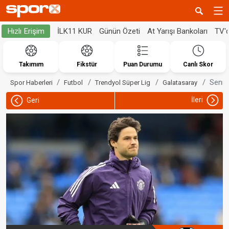
İLK11 KUR
Günün Özeti
At Yarışı Bankoları
TV'
Hızlı Erişim
Takımım
Fikstür
Puan Durumu
Canlı Skor
Senne
Spor Haberleri
Futbol
Trendyol Süper Lig
Galatasaray
İleri
Geri