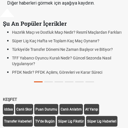
Diğer haberleri görmek için aşağıya kaydırın.
Şu An Popüler İçerikler
ık Maçı ve Dostluk Maçı Nedir? Resmî Maçlardan Farkları
Puan Duru
Lig Kaç Hafta ve Toplam Kaç Maç Oynanır?
Skor Ne D
e'de Transfer Dönemi Ne Zaman Başlıyor ve Bitiyor?
Futbol Na
bancı Oyuncu Kuralı Nedir? Güncel Sezonda Nasıl
Deplasman
nıyor?
Uygulanıy
edir? PFDK Açılımı, Görevleri ve Karar Süreci
DGS Sonu
Tarihini 
KEŞFET
iddaa
Canlı Skor
Puan Durumu
Canlı Anlatım
At Yarışı
Transfer Haberleri
TV'de Bugün
Süper Lig Fikstür
Süper Lig Haberleri