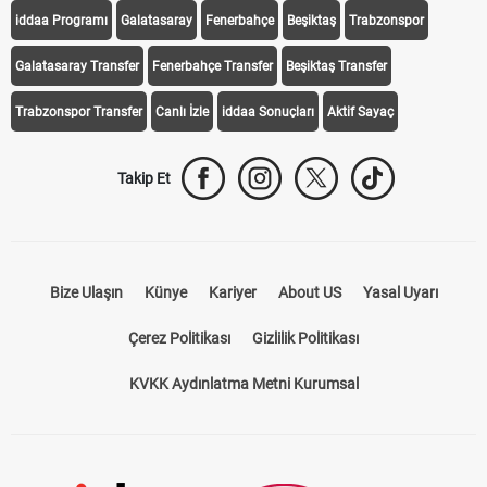
iddaa Programı
Galatasaray
Fenerbahçe
Beşiktaş
Trabzonspor
Galatasaray Transfer
Fenerbahçe Transfer
Beşiktaş Transfer
Trabzonspor Transfer
Canlı İzle
iddaa Sonuçları
Aktif Sayaç
Takip Et
Bize Ulaşın
Künye
Kariyer
About US
Yasal Uyarı
Çerez Politikası
Gizlilik Politikası
KVKK Aydınlatma Metni Kurumsal