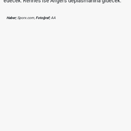
edecek. Rennes ise Angers deplasmanına gidecek.
Haber;
Sporx.com,
Fotoğraf;
AA