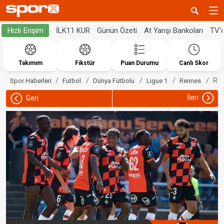
İLK11 KUR
Günün Özeti
At Yarışı Bankoları
TV'
Hızlı Erişim
Takımım
Fikstür
Puan Durumu
Canlı Skor
Ren
Spor Haberleri
Futbol
Dünya Futbolu
Ligue 1
Rennes
İleri
Geri