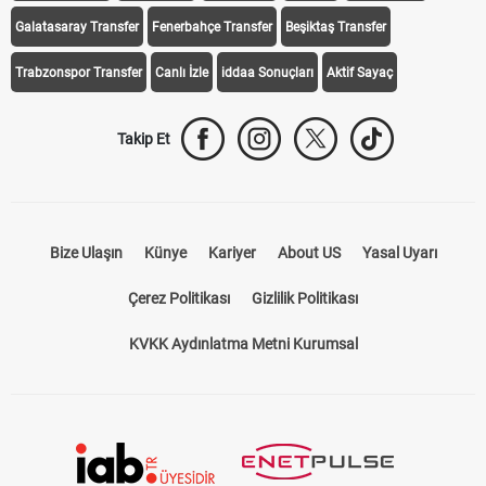
iddaa Programı
Galatasaray
Fenerbahçe
Beşiktaş
Trabzonspor
Galatasaray Transfer
Fenerbahçe Transfer
Beşiktaş Transfer
Trabzonspor Transfer
Canlı İzle
iddaa Sonuçları
Aktif Sayaç
Takip Et
Bize Ulaşın
Künye
Kariyer
About US
Yasal Uyarı
Çerez Politikası
Gizlilik Politikası
KVKK Aydınlatma Metni Kurumsal