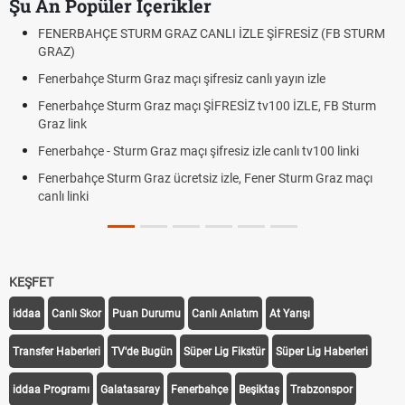
Şu An Popüler İçerikler
ERBAHÇE STURM GRAZ CANLI İZLE ŞİFRESİZ (FB STURM
Fındık 
Z)
Oldu m
rbahçe Sturm Graz maçı şifresiz canlı yayın izle
Altın Yü
Beklenti
erbahçe Sturm Graz maçı ŞİFRESİZ tv100 İZLE, FB Sturm
 link
12. Yar
Dakika 
rbahçe - Sturm Graz maçı şifresiz izle canlı tv100 linki
Fenerb
rbahçe Sturm Graz ücretsiz izle, Fener Sturm Graz maçı
Rövanş
 linki
Trabzo
Off Tari
KEŞFET
iddaa
Canlı Skor
Puan Durumu
Canlı Anlatım
At Yarışı
Transfer Haberleri
TV'de Bugün
Süper Lig Fikstür
Süper Lig Haberleri