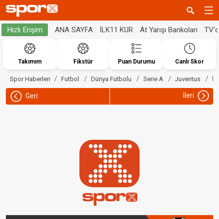
ANA SAYFA
İLK11 KUR
At Yarışı Bankoları
TV'
Hızlı Erişim
Takımım
Fikstür
Puan Durumu
Canlı Skor
Ko
Spor Haberleri
Futbol
Dünya Futbolu
Serie A
Juventus
İleri
Geri