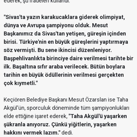
ederek, şu ifadeleri kullandı:
"Sivas'ta yazın karakucaklara giderek olimpiyat,
dünya ve Avrupa şampiyonu olduk. Mesut
Başkanımız da Sivas'tan yetişen, güreşin içinden
birisi. Türkiye'nin en büyük güreşlerini yaptırmaya
söz vermişti. Bu sene ikincisi düzenleniyor.
Başpehlivanlıkta birinciye daire verilmesi tarihte bir
ilk. Başaltına sıfır araba verilecek. Bütün boylara
tarihin en büyük ödüllerinin verilmesi gerçekten
çok kıymetli."
Keçiören Belediye Başkanı Mesut Özarslan ise Taha
Akgül'ün, sporculuk döneminde tüm şampiyonlukları
elde ettiğine işaret ederek,
"Taha Akgül'ü yaşarken
şükranla anıyoruz. Çünkü yiğitlerin, yaşarken
hakkını vermek lazım."
dedi.