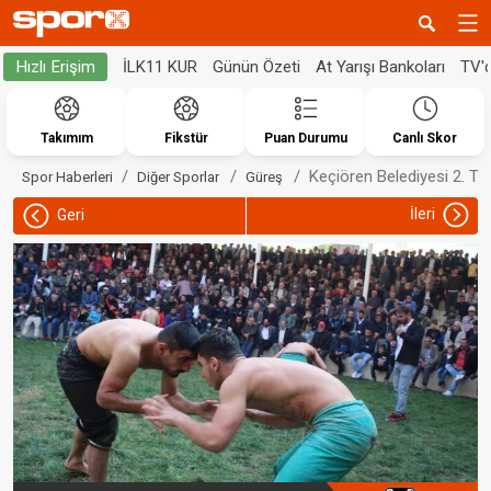
İLK11 KUR
Günün Özeti
At Yarışı Bankoları
TV'
Hızlı Erişim
Takımım
Fikstür
Puan Durumu
Canlı Skor
Keçiören Belediyesi 2. Ta
Spor Haberleri
Diğer Sporlar
Güreş
İleri
Geri