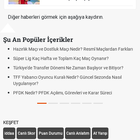
Diğer haberleri görmek için aşağıya kaydırın.
Şu An Popüler İçerikler
çlardan Farkları
Puan Durumunda AG, OM ve Diğer Kısaltmalar Ne
ır?
Skor Ne Demek? Sporda Skor ve Sonuç Kavramlar
ve Bitiyor?
Futbol Nasıl Oynanır? Temel Futbol Kuralları
onda Nasıl
Deplasman Golü Kuralı Nedir? Hangi Organizasyo
Uygulanıyor?
üreci
DGS Sonuçları Ne Zaman Açıklanacak 2026? ÖS
Tarihini Duyurdu
KEŞFET
iddaa
Canlı Skor
Puan Durumu
Canlı Anlatım
At Yarışı