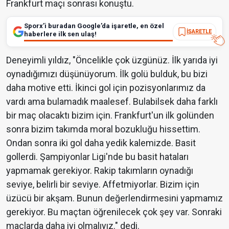
Frankfurt maçı sonrası konuştu.
Sporx’i buradan Google’da işaretle, en özel
İŞARETLE
haberlere ilk sen ulaş!
Deneyimli yıldız, "Öncelikle çok üzgünüz. İlk yarıda iyi
oynadığımızı düşünüyorum. İlk golü bulduk, bu bizi
daha motive etti. İkinci gol için pozisyonlarımız da
vardı ama bulamadık maalesef. Bulabilsek daha farklı
bir maç olacaktı bizim için. Frankfurt'un ilk golünden
sonra bizim takımda moral bozukluğu hissettim.
Ondan sonra iki gol daha yedik kalemizde. Basit
gollerdi. Şampiyonlar Ligi'nde bu basit hataları
yapmamak gerekiyor. Rakip takımların oynadığı
seviye, belirli bir seviye. Affetmiyorlar. Bizim için
üzücü bir akşam. Bunun değerlendirmesini yapmamız
gerekiyor. Bu maçtan öğrenilecek çok şey var. Sonraki
maçlarda daha iyi olmalıyız." dedi.