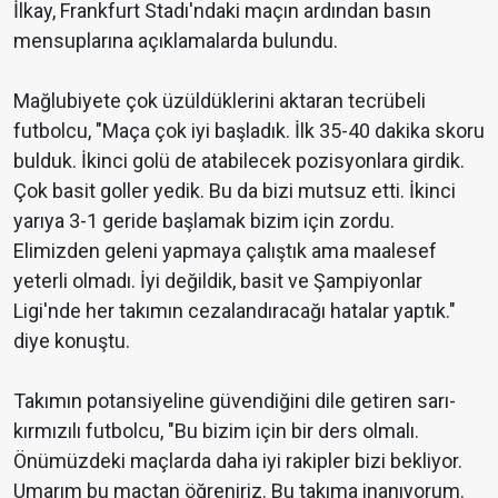
İlkay, Frankfurt Stadı'ndaki maçın ardından basın
mensuplarına açıklamalarda bulundu.
Mağlubiyete çok üzüldüklerini aktaran tecrübeli
futbolcu, "Maça çok iyi başladık. İlk 35-40 dakika skoru
bulduk. İkinci golü de atabilecek pozisyonlara girdik.
Çok basit goller yedik. Bu da bizi mutsuz etti. İkinci
yarıya 3-1 geride başlamak bizim için zordu.
Elimizden geleni yapmaya çalıştık ama maalesef
yeterli olmadı. İyi değildik, basit ve Şampiyonlar
Ligi'nde her takımın cezalandıracağı hatalar yaptık."
diye konuştu.
Takımın potansiyeline güvendiğini dile getiren sarı-
kırmızılı futbolcu, "Bu bizim için bir ders olmalı.
Önümüzdeki maçlarda daha iyi rakipler bizi bekliyor.
Umarım bu maçtan öğreniriz. Bu takıma inanıyorum.