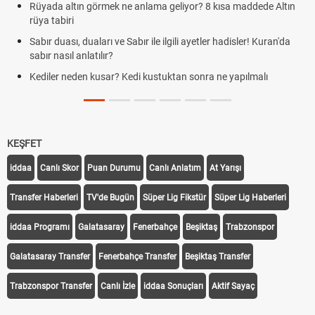
Rüyada altın görmek ne anlama geliyor? 8 kısa maddede Altın
rüya tabiri
Sabır duası, duaları ve Sabır ile ilgili ayetler hadisler! Kuran'da
sabır nasıl anlatılır?
Kediler neden kusar? Kedi kustuktan sonra ne yapılmalı
KEŞFET
iddaa
Canlı Skor
Puan Durumu
Canlı Anlatım
At Yarışı
Transfer Haberleri
TV'de Bugün
Süper Lig Fikstür
Süper Lig Haberleri
iddaa Programı
Galatasaray
Fenerbahçe
Beşiktaş
Trabzonspor
Galatasaray Transfer
Fenerbahçe Transfer
Beşiktaş Transfer
Trabzonspor Transfer
Canlı İzle
iddaa Sonuçları
Aktif Sayaç