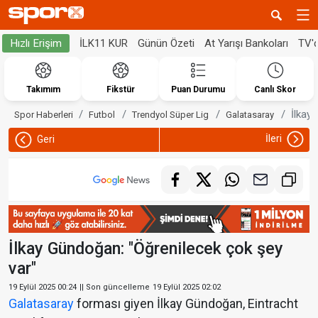
İLK11 KUR
Günün Özeti
At Yarışı Bankoları
TV'
Hızlı Erişim
Takımım
Fikstür
Puan Durumu
Canlı Skor
İlkay
Spor Haberleri
Futbol
Trendyol Süper Lig
Galatasaray
İleri
Geri
İlkay Gündoğan: "Öğrenilecek çok şey
var"
19 Eylül 2025 00:24
|| Son güncelleme
19 Eylül 2025 02:02
Galatasaray
forması giyen İlkay Gündoğan, Eintracht