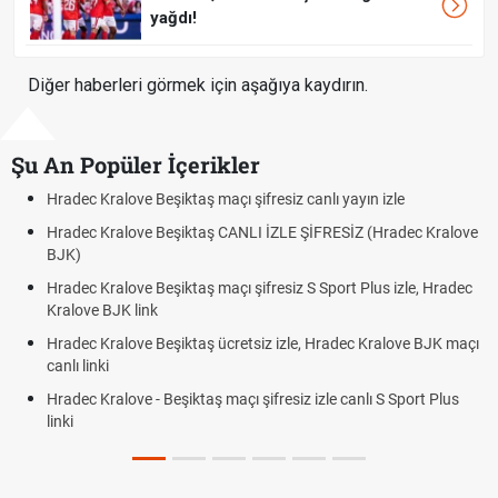
yağdı!
Diğer haberleri görmek için aşağıya kaydırın.
Şu An Popüler İçerikler
alove Beşiktaş maçı şifresiz canlı yayın izle
Hradec Kralov
ralove Beşiktaş CANLI İZLE ŞİFRESİZ (Hradec Kralove
Hradec Kralo
BJK link
alove Beşiktaş maçı şifresiz S Sport Plus izle, Hradec
Trivela Nedir
JK link
Röveşata Ned
alove Beşiktaş ücretsiz izle, Hradec Kralove BJK maçı
Plonjon Nedir
alove - Beşiktaş maçı şifresiz izle canlı S Sport Plus