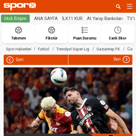
ANA SAYFA
İLK11 KUR
At Yarışı Bankoları
TV'
Hızlı Erişim
Takımım
Fikstür
Puan Durumu
Canlı Skor
Gazi
Spor Haberleri
Futbol
Trendyol Süper Lig
Gaziantep FK
İleri
Geri