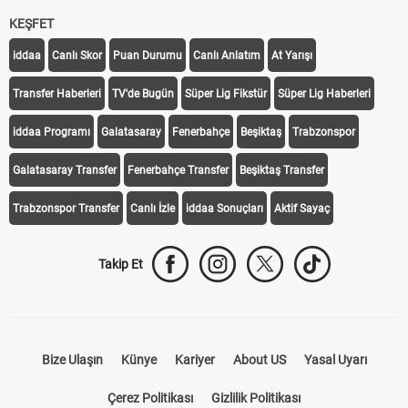
KEŞFET
iddaa
Canlı Skor
Puan Durumu
Canlı Anlatım
At Yarışı
Transfer Haberleri
TV'de Bugün
Süper Lig Fikstür
Süper Lig Haberleri
iddaa Programı
Galatasaray
Fenerbahçe
Beşiktaş
Trabzonspor
Galatasaray Transfer
Fenerbahçe Transfer
Beşiktaş Transfer
Trabzonspor Transfer
Canlı İzle
iddaa Sonuçları
Aktif Sayaç
Takip Et
Bize Ulaşın
Künye
Kariyer
About US
Yasal Uyarı
Çerez Politikası
Gizlilik Politikası