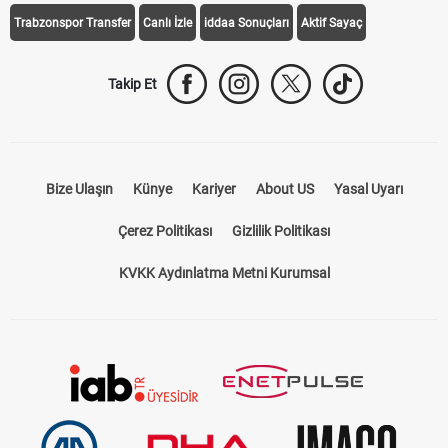
Galatasaray Transfer
Fenerbahçe Transfer
Beşiktaş Transfer
Trabzonspor Transfer
Canlı İzle
iddaa Sonuçları
Aktif Sayaç
Takip Et
Bize Ulaşın
Künye
Kariyer
About US
Yasal Uyarı
Çerez Politikası
Gizlilik Politikası
KVKK Aydınlatma Metni Kurumsal