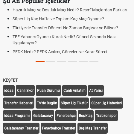
Şu An Popüler İçerikler
Hazırlık Maçı ve Dostluk Maçı Nedir? Resmî Maçlardan Farkları
P
Süper Lig Kaç Hafta ve Toplam Kaç Maç Oynanır?
S
Türkiye'de Transfer Dönemi Ne Zaman Başlıyor ve Bitiyor?
F
TFF Yabancı Oyuncu Kuralı Nedir? Güncel Sezonda Nasıl
D
Uygulanıyor?
U
PFDK Nedir? PFDK Açılımı, Görevleri ve Karar Süreci
D
T
KEŞFET
iddaa
Canlı Skor
Puan Durumu
Canlı Anlatım
At Yarışı
Transfer Haberleri
TV'de Bugün
Süper Lig Fikstür
Süper Lig Haberleri
iddaa Programı
Galatasaray
Fenerbahçe
Beşiktaş
Trabzonspor