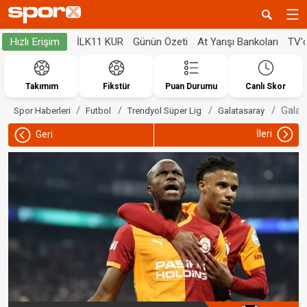
İLK11 KUR
Günün Özeti
At Yarışı Bankoları
TV'
Hızlı Erişim
Takımım
Fikstür
Puan Durumu
Canlı Skor
Galat
Spor Haberleri
Futbol
Trendyol Süper Lig
Galatasaray
İleri
Geri