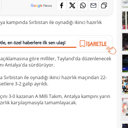
12
talip
12
5 mi
ya kampında Sırbistan ile oynadığı ikinci hazırlık
11
Avru
11
le, en özel haberlere ilk sen ulaş!
İŞARETLE
11
sebe
11
Höjb
çıklamasına göre milliler, Tayland'da düzenlenecek
ını Antalya'da sürdürüyor.
10
yanı
10
soru
da Sırbistan ile oynadığı ikinci hazırlık maçından 22-
etlere 3-2 galip ayrıldı.
10
yıld
10
açını 3-0 kazanan A Milli Takım, Antalya kampını yarın
zırlık karşılaşmasıyla tamamlayacak.
10
10
"Sen
10
vazg