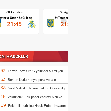
08 Ağustos
08 Ağustos
St.Truiden-Lommel
Standard Liege-Cercle Brugge
Wo
>
21:45
19:15
ON HABERLER
:53
Ferran Torres PSG yolunda! 50 milyon
:53
luk transfer
Berkan Kutlu Konyaspor'a veda etti!
:38
Salah'a Araklı'da arazi teklifi: O anlar ilgi
:16
ü
VakıfBank, Çek pasör çaprazı Monika
:09
cuska'yı transfer etti
Eski milli futbolcu Haluk Erdem hayatını