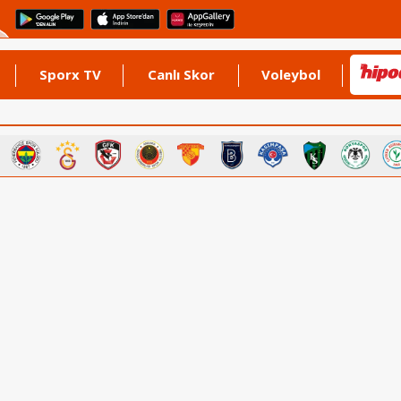
Sporx TV
Canlı Skor
Voleybol