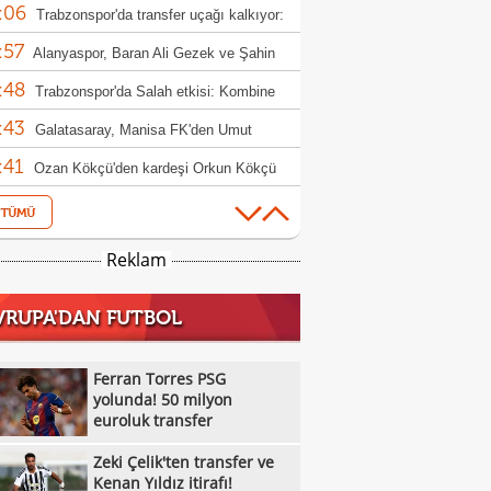
:06
etti
Trabzonspor'da transfer uçağı kalkıyor:
:57
win Nunez
Alanyaspor, Baran Ali Gezek ve Şahin
:48
i kadrosuna kattı
Trabzonspor'da Salah etkisi: Kombine
:43
şlarında rekor!
Galatasaray, Manisa FK'den Umut
:41
m'i kadrosuna kattı
Ozan Kökçü'den kardeşi Orkun Kökçü
:36
 açıklama!
Fenerbahçe'de sıcak saatler: Romelu
:20
aku
Arsenal, Bruno Guimaraes'i açıkladı!
Reklam
:57
Ertuğrul Doğan'dan haciz iddiaları ve
VRUPA'DAN FUTBOL
:29
h açıklaması
Vangelis Pavlidis transfer kararını
:08
nda verdi!
Galatasaray'dan Osimhen'in takım
Ferran Torres PSG
:56
daşına teklif hazırlığı!
yolunda! 50 milyon
Zeki Çelik'ten transfer ve Kenan Yıldız
euroluk transfer
:39
ı!
Fenerbahçe'de Semedo takımdan
Zeki Çelik'ten transfer ve
:17
abilir! İşte nedeni
Beşiktaş'ta Felix Uduokhai'ye sürpriz
Kenan Yıldız itirafı!