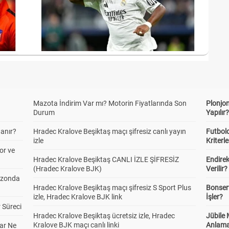
Mazota İndirim Var mı? Motorin Fiyatlarında Son
Plonjon
Durum
Yapılır
anır?
Hradec Kralove Beşiktaş maçı şifresiz canlı yayın
Futbold
izle
Kriterle
or ve
Hradec Kralove Beşiktaş CANLI İZLE ŞİFRESİZ
Endire
(Hradec Kralove BJK)
Verilir?
ezonda
Hradec Kralove Beşiktaş maçı şifresiz S Sport Plus
Bonserv
izle, Hradec Kralove BJK link
İşler?
 Süreci
Hradec Kralove Beşiktaş ücretsiz izle, Hradec
Jübile
Kralove BJK maçı canlı linki
Anlama
ar Ne