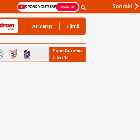
SPORX YOUTUBE
Abone Ol
At Yarışı
Tümü
Puan Durumu
Fikstür