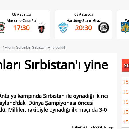
08 Ağustos
08 Ağustos
Hartberg-Sturm Graz
Westerlo-Union St.Gilloise
20:30
21:45
r
Filenin Sultanları Sırbistan'ı yine yendi!
ları Sırbistan'ı yine
S
15
15
euro
Antalya kampında Sırbistan ile oynadığı ikinci
15
 Tayland'daki Dünya Şampiyonası öncesi
dü. Milliler, rakibiyle oynadığı ilk maçı da 3-0
15
görd
15
Bran
Haber:
AA,
Fotoğraf:
Imago