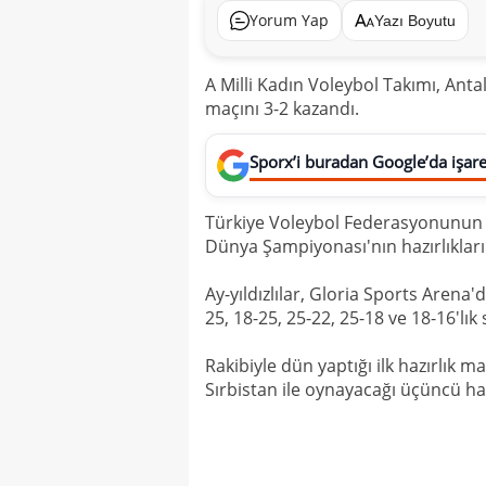
Yorum Yap
Yazı Boyutu
A Milli Kadın Voleybol Takımı, Antal
maçını 3-2 kazandı.
Sporx’i buradan Google’da işaret
Türkiye Voleybol Federasyonunun a
Dünya Şampiyonası'nın hazırlıklar
Ay-yıldızlılar, Gloria Sports Arena'
25, 18-25, 25-22, 25-18 ve 18-16'lık s
Rakibiyle dün yaptığı ilk hazırlık m
Sırbistan ile oynayacağı üçüncü ha