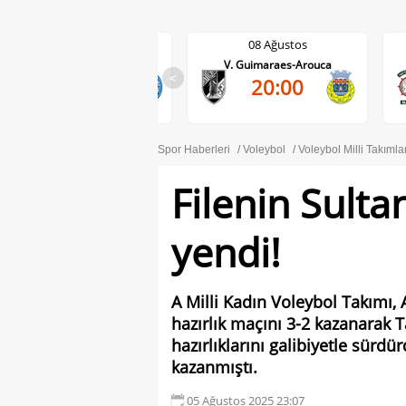
08 Ağustos
08 Ağustos
V. Guimaraes-Arouca
Maritimo-Casa Pia
<
20:00
17:30
Spor Haberleri
Voleybol
Voleybol Milli Takımla
Filenin Sultan
yendi!
A Milli Kadın Voleybol Takımı, 
hazırlık maçını 3-2 kazanarak
hazırlıklarını galibiyetle sürdür
kazanmıştı.
05 Ağustos 2025 23:07