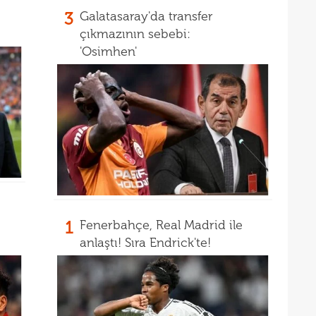
19
Inte
3
Galatasaray'da transfer
19
kattı
çıkmazının sebebi:
'Osimhen'
19
Süe
19
tekli
1
Fenerbahçe, Real Madrid ile
anlaştı! Sıra Endrick'te!