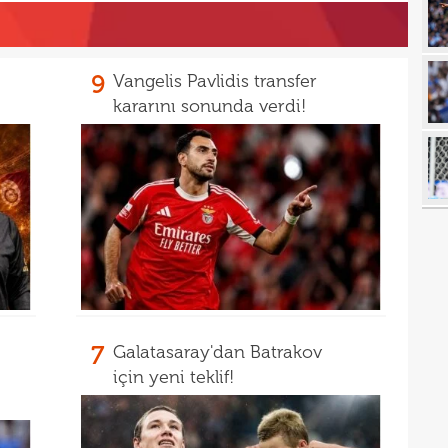
10
açı
09
9
Vangelis Pavlidis transfer
09
kararını sonunda verdi!
00
Endr
00
Coşk
00
"Fib
00
Arau
00
kon
00
kaldı
00
fina
7
Galatasaray'dan Batrakov
23
için yeni teklif!
tale
23
bird
23