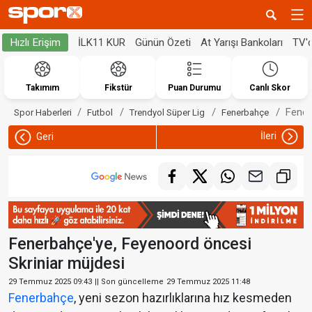
İLK11 KUR
Günün Özeti
At Yarışı Bankoları
TV'
Hızlı Erişim
Takımım
Fikstür
Puan Durumu
Canlı Skor
Fener
Spor Haberleri
Futbol
Trendyol Süper Lig
Fenerbahçe
İleri
Geri
Fenerbahçe'ye, Feyenoord öncesi
Skriniar müjdesi
29 Temmuz 2025 09:43
|| Son güncelleme
29 Temmuz 2025 11:48
Fenerbahçe
, yeni sezon hazırlıklarına hız kesmeden