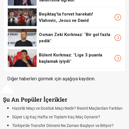
Beşiktaş'ta forvet harekatı!
Vlahovic, Jesus ve David
Osman Zeki Korkmaz: "Bir gol fazla
yedik"
Bülent Korkmaz: "Lige 3 puanla
başlamak iyiydi"
Diğer haberleri görmek için aşağıya kaydırın.
Şu An Popüler İçerikler
Hazırlık Maçı ve Dostluk Maçı Nedir? Resmî Maçlardan Farkları
Süper Lig Kaç Hafta ve Toplam Kaç Maç Oynanır?
Türkiye'de Transfer Dönemi Ne Zaman Başlıyor ve Bitiyor?