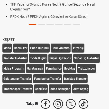
TFF Yabancı Oyuncu Kuralı Nedir? Güncel Sezonda Nasıl
Uygulanıyor?
PFDK Nedir? PFDK Açılımı, Görevleri ve Karar Süreci
KEŞFET
iddaa
Canlı Skor
Puan Durumu
Canlı Anlatım
At Yarışı
Transfer Haberleri
TV'de Bugün
Süper Lig Fikstür
Süper Lig Haberleri
iddaa Programı
Galatasaray
Fenerbahçe
Beşiktaş
Trabzonspor
Galatasaray Transfer
Fenerbahçe Transfer
Beşiktaş Transfer
Trabzonspor Transfer
Canlı İzle
iddaa Sonuçları
Aktif Sayaç
Takip Et