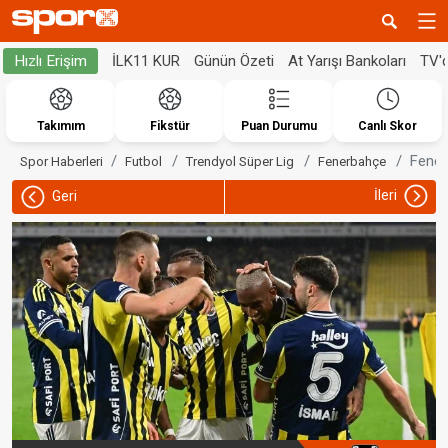
İLK11 KUR
Günün Özeti
At Yarışı Bankoları
TV'
Hızlı Erişim
Takımım
Fikstür
Puan Durumu
Canlı Skor
Fener
Spor Haberleri
Futbol
Trendyol Süper Lig
Fenerbahçe
İleri
Geri