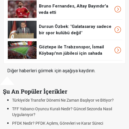
Bruno Fernandes, Altay Bayındır'a
veda etti
Dursun Özbek: "Galatasaray sadece
bir spor kulübü değil"
Göztepe ile Trabzonspor, İsmail
Köybaşı'nın jübilesi için sahada
Diğer haberleri görmek için aşağıya kaydırın.
Şu An Popüler İçerikler
nsfer Dönemi Ne Zaman Başlıyor ve Bitiyor?
Futbol Nasıl Oynan
uncu Kuralı Nedir? Güncel Sezonda Nasıl
Deplasman Golü K
Uygulanıyor?
DK Açılımı, Görevleri ve Karar Süreci
DGS Sonuçları Ne