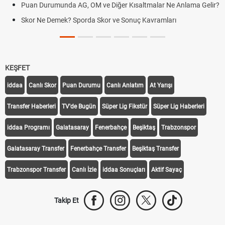
Tarihini Duyurdu
a AG, OM ve Diğer Kısaltmalar Ne Anlama Gelir?
Mazota İndirim Va
? Sporda Skor ve Sonuç Kavramları
Hradec Kralove Beş
KEŞFET
iddaa
Canlı Skor
Puan Durumu
Canlı Anlatım
At Yarışı
Transfer Haberleri
TV'de Bugün
Süper Lig Fikstür
Süper Lig Haberleri
iddaa Programı
Galatasaray
Fenerbahçe
Beşiktaş
Trabzonspor
Galatasaray Transfer
Fenerbahçe Transfer
Beşiktaş Transfer
Trabzonspor Transfer
Canlı İzle
iddaa Sonuçları
Aktif Sayaç
Takip Et