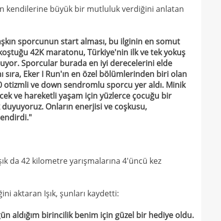
13
arın kendilerine büyük bir mutluluk verdiğini anlatan
13
kötü
13
 aşkın sporcunun start alması, bu ilginin en somut
spon
koştuğu 42K maratonu, Türkiye'nin ilk ve tek yokuş
13
uyor. Sporcular burada en iyi derecelerini elde
 sıra, Eker I Run'ın en özel bölümlerinden biri olan
13
olabi
50 otizmli ve down sendromlu sporcu yer aldı. Minik
13
lecek ve hareketli yaşam için yüzlerce çocuğu bir
duyuyoruz. Onların enerjisi ve coşkusu,
13
duru
endirdi."
13
hiç 
12
dola
şık da 42 kilometre yarışmalarına 4'üncü kez
12
çıktı
12
fikst
ğini aktaran Işık, şunları kaydetti:
12
vurg
12
ldığım birincilik benim için güzel bir hediye oldu.