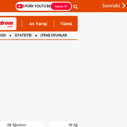
SPORX YOUTUBE
Abone Ol
At Yarışı
Tümü
GÜN
İSTATİSTİK
(YENİ) OYUNLAR
06 Ağustos
06 Ağustos