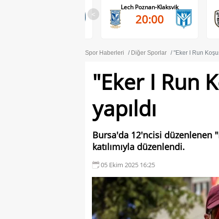
Lech Poznan-Klaksvik
PAOK-Anderlecht
<
20:00
20:45
Spor Haberleri
Diğer Sporlar
"Eker I Run Koşu
"Eker I Run 
yapıldı
Bursa'da 12'ncisi düzenlenen 
katılımıyla düzenlendi.
05 Ekim 2025 16:25