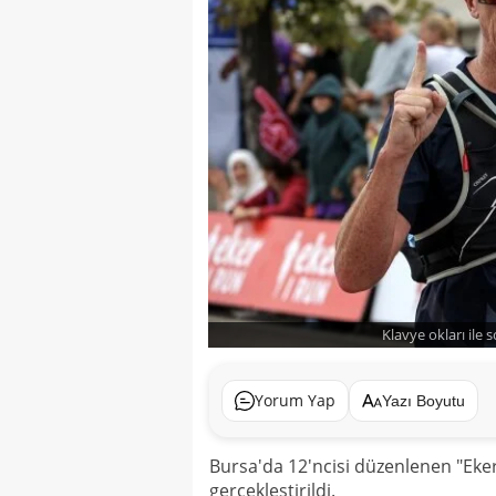
Klavye okları ile 
Yorum Yap
Yazı Boyutu
Bursa'da 12'ncisi düzenlenen "Eker
gerçekleştirildi.