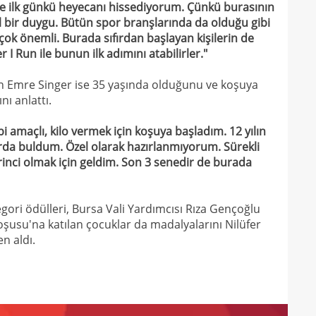
e ilk günkü heyecanı hissediyorum. Çünkü burasının
11
el bir duygu. Bütün spor branşlarında da olduğu gibi
11
 önemli. Burada sıfırdan başlayan kişilerin de
spon
 I Run ile bunun ilk adımını atabilirler."
n Emre Singer ise 35 yaşında olduğunu ve koşuya
nı anlattı.
i amaçlı, kilo vermek için koşuya başladım. 12 yılın
da buldum. Özel olarak hazırlanmıyorum. Sürekli
irinci olmak için geldim. Son 3 senedir de burada
ori ödülleri, Bursa Vali Yardımcısı Rıza Gençoğlu
oşusu'na katılan çocuklar da madalyalarını Nilüfer
n aldı.