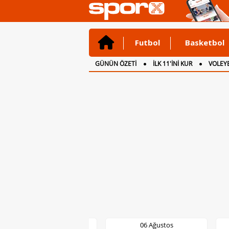
Futbol
Basketbol
GÜNÜN ÖZETİ
İLK 11'İNİ KUR
VOLEYB
CANLI ANLATIM
İNGİLTERE
06 Ağustos
06 Ağustos