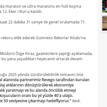
15
sözl
ada maraton ve ultra maratonu en hızlı koşma
14
prog
2. Eker I Run'a katıldı.
14
tran
at 22 dakika 31 saniye ile genel sıralamada 71.
14
14
i rekoru elde ederek Guinness Rekorlar Kitabı'na
14
kupa
14
Müdürü Özge Kiraz, gazetecilere yaptığı açıklamada,
dan bu yana yaşadıkları heyecanın artarak devam
14
Sam
14
ştuğu 2025 yılında sürdürülebilirlik temasını öne
14
oldu
val alanında partnerimiz Revego tarafından kurulan
13
laj atıklarının dönüştürülerek ekonomiye
hızl
lık yaratmayı ve bu alanda öncülük etmeyi
13
Juve
koşucuların oranı bu yıl yüzde 40'a ulaştı.
 50 seviyesine çıkarmayı hedefliyoruz."
dedi.
13
sıca