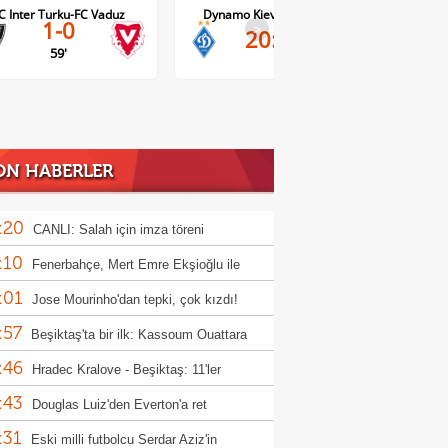
Dynamo Kiev-Qarabag FK
FC Twente-Dunajska Streda
>
20:00
21:00
ON HABERLER
:20
CANLI: Salah için imza töreni
:10
Fenerbahçe, Mert Emre Ekşioğlu ile
:01
rını ayırdı!
Jose Mourinho'dan tepki, çok kızdı!
:57
Beşiktaş'ta bir ilk: Kassoum Ouattara
:46
Hradec Kralove - Beşiktaş: 11'ler
:43
Douglas Luiz'den Everton'a ret
:31
Eski milli futbolcu Serdar Aziz'in