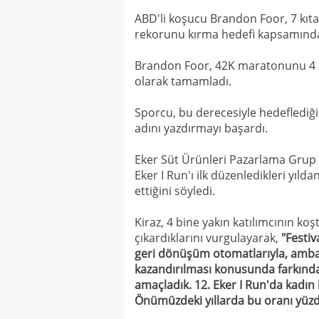
ABD'li koşucu Brandon Foor, 7 kıt
rekorunu kırma hedefi kapsamında 1
Brandon Foor, 42K maratonunu 4 sa
olarak tamamladı.
Sporcu, bu derecesiyle hedeflediğ
adını yazdırmayı başardı.
Eker Süt Ürünleri Pazarlama Grup 
Eker I Run'ı ilk düzenledikleri yıl
ettiğini söyledi.
Kiraz, 4 bine yakın katılımcının ko
çıkardıklarını vurgulayarak,
"Festi
geri dönüşüm otomatlarıyla, amba
kazandırılması konusunda farkında
amaçladık. 12. Eker I Run'da kadın 
Önümüzdeki yıllarda bu oranı yüzde