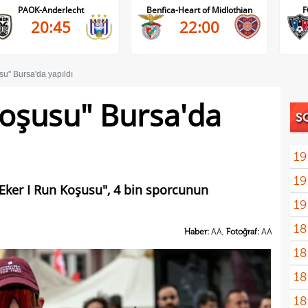
Benfica-Heart of Midlothian
FC Inter Turku-FC Vaduz
1-0
22:00
59'
su" Bursa'da yapıldı
Koşusu" Bursa'da
S
19
19
"Eker I Run Koşusu", 4 bin sporcunun
19
yolla
18
Haber:
AA,
Fotoğraf:
AA
18
18
18