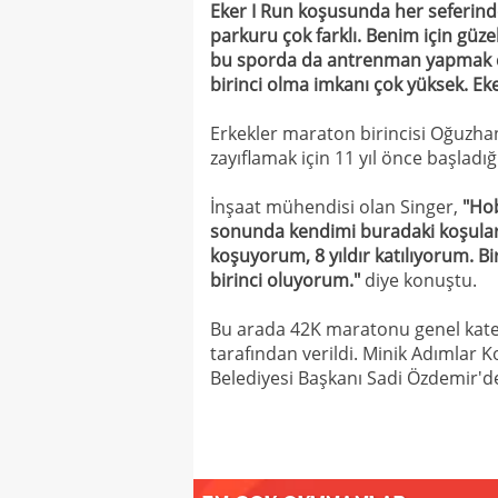
Eker I Run koşusunda her seferind
parkuru çok farklı. Benim için güz
bu sporda da antrenman yapmak çok
birinci olma imkanı çok yüksek. Eker
Erkekler maraton birincisi Oğuzha
zayıflamak için 11 yıl önce başladığı
İnşaat mühendisi olan Singer,
"Hob
sonunda kendimi buradaki koşular
koşuyorum, 8 yıldır katılıyorum. B
birinci oluyorum."
diye konuştu.
Bu arada 42K maratonu genel kateg
tarafından verildi. Minik Adımlar K
Belediyesi Başkanı Sadi Özdemir'de