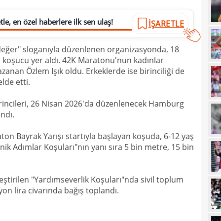
16
le, en özel haberlere ilk sen ulaş!
İŞARETLE
16
ğer" sloganıyla düzenlenen organizasyonda, 18
16
n koşucu yer aldı. 42K Maratonu'nun kadınlar
16
Avru
zanan Özlem Işık oldu. Erkeklerde ise birinciliği de
de etti.
16
şamp
16
rincileri, 26 Nisan 2026'da düzenlenecek Hamburg
dire
ndı.
15
fina
n Bayrak Yarışı startıyla başlayan koşuda, 6-12 yaş
15
kattı
inik Adımlar Koşuları"nın yanı sıra 5 bin metre, 15 bin
15
seyi
15
"Gal
tirilen "Yardımseverlik Koşuları"nda sivil toplum
15
lyon lira civarında bağış toplandı.
15
mali