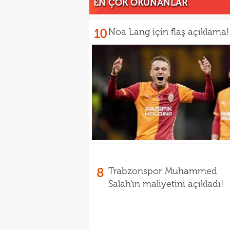
EN ÇOK OKUNANLAR
10
Noa Lang için flaş açıklama!
8
Trabzonspor Muhammed
Salah'ın maliyetini açıkladı!