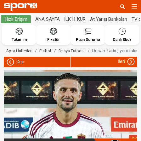
ANA SAYFA
İLK11 KUR
At Yarışı Bankoları
TV'
Hızlı Erişim
Takımım
Fikstür
Puan Durumu
Canlı Skor
Dusan Tadic, yeni takım
Spor Haberleri
Futbol
Dünya Futbolu
İleri
Geri