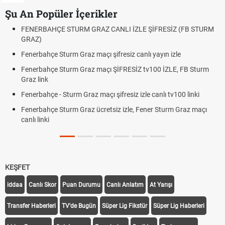
Şu An Popüler İçerikler
TURM GRAZ CANLI İZLE ŞİFRESİZ (FB STURM
Fındık Fiyatı Açıkl
Oldu mu?
m Graz maçı şifresiz canlı yayın izle
Altın Yükselecek mi
Beklentiler
urm Graz maçı ŞİFRESİZ tv100 İZLE, FB Sturm
12. Yargı Paketi 
Dakika Gelişmeleri
urm Graz maçı şifresiz izle canlı tv100 linki
Fenerbahçe - Stu
rm Graz ücretsiz izle, Fener Sturm Graz maçı
Rövanşı Saat Kaç
Trabzonspor Avru
Off Tarihi Belli Old
KEŞFET
iddaa
Canlı Skor
Puan Durumu
Canlı Anlatım
At Yarışı