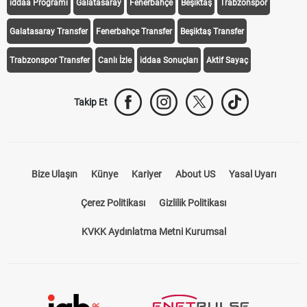
Transfer Haberleri
TV'de Bugün
Süper Lig Fikstür
Süper Lig Haberleri
iddaa Programı
Galatasaray
Fenerbahçe
Beşiktaş
Trabzonspor
Galatasaray Transfer
Fenerbahçe Transfer
Beşiktaş Transfer
Trabzonspor Transfer
Canlı İzle
iddaa Sonuçları
Aktif Sayaç
Takip Et
Bize Ulaşın
Künye
Kariyer
About US
Yasal Uyarı
Çerez Politikası
Gizlilik Politikası
KVKK Aydınlatma Metni Kurumsal