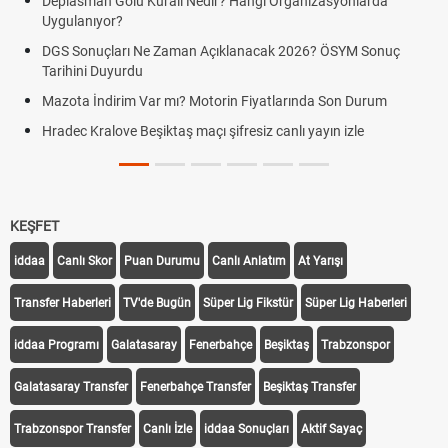
eplasman Golü Kuralı Nedir? Hangi Organizasyonlarda
ygulanıyor?
Hrade
Kralo
GS Sonuçları Ne Zaman Açıklanacak 2026? ÖSYM Sonuç
rihini Duyurdu
Hrade
canlı 
zota İndirim Var mı? Motorin Fiyatlarında Son Durum
Hrade
adec Kralove Beşiktaş maçı şifresiz canlı yayın izle
linki
Hrade
KEŞFET
iddaa
Canlı Skor
Puan Durumu
Canlı Anlatım
At Yarışı
Transfer Haberleri
TV'de Bugün
Süper Lig Fikstür
Süper Lig Haberleri
iddaa Programı
Galatasaray
Fenerbahçe
Beşiktaş
Trabzonspor
Galatasaray Transfer
Fenerbahçe Transfer
Beşiktaş Transfer