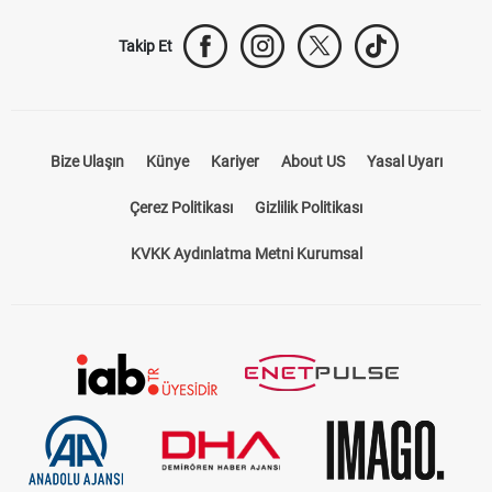
Trabzonspor Transfer
Canlı İzle
iddaa Sonuçları
Aktif Sayaç
Takip Et
Bize Ulaşın
Künye
Kariyer
About US
Yasal Uyarı
Çerez Politikası
Gizlilik Politikası
KVKK Aydınlatma Metni Kurumsal