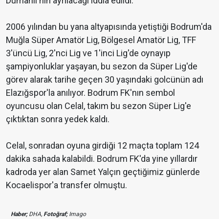
Dumanlı'nın ayrılacağı iddia edildi.
2006 yılından bu yana altyapısında yetiştiği Bodrum'da
Muğla Süper Amatör Lig, Bölgesel Amatör Lig, TFF
3'üncü Lig, 2'nci Lig ve 1'inci Lig'de oynayıp
şampiyonluklar yaşayan, bu sezon da Süper Lig'de
görev alarak tarihe geçen 30 yaşındaki golcünün adı
Elazığspor'la anılıyor. Bodrum FK'nın sembol
oyuncusu olan Celal, takım bu sezon Süper Lig'e
çıktıktan sonra yedek kaldı.
Celal, sonradan oyuna girdiği 12 maçta toplam 124
dakika sahada kalabildi. Bodrum FK'da yine yıllardır
kadroda yer alan Samet Yalçın geçtiğimiz günlerde
Kocaelispor'a transfer olmuştu.
Haber;
DHA,
Fotoğraf;
Imago