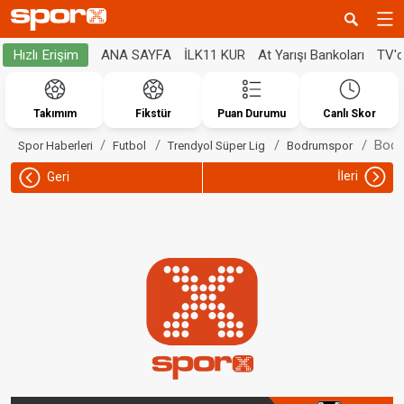
ANA SAYFA
İLK11 KUR
At Yarışı Bankoları
TV'
Hızlı Erişim
Takımım
Fikstür
Puan Durumu
Canlı Skor
Bodr
Spor Haberleri
Futbol
Trendyol Süper Lig
Bodrumspor
İleri
Geri