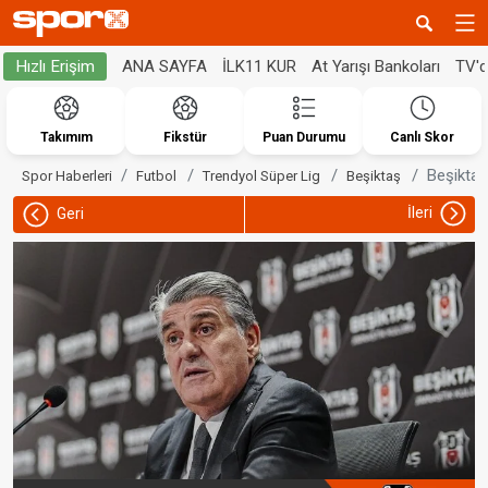
ANA SAYFA
İLK11 KUR
At Yarışı Bankoları
TV'
Hızlı Erişim
Takımım
Fikstür
Puan Durumu
Canlı Skor
Beşiktaş
Spor Haberleri
Futbol
Trendyol Süper Lig
Beşiktaş
İleri
Geri