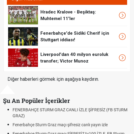
Hradec Kralove - Beşiktaş:
Muhtemel 11'ler
Fenerbahçe'de Sidiki Cherif için
Stuttgart iddiası!
Liverpool'dan 40 milyon euroluk
transfer; Victor Munoz
Diğer haberleri görmek için aşağıya kaydırın.
Şu An Popüler İçerikler
FENERBAHÇE STURM GRAZ CANLI İZLE ŞİFRESİZ (FB STURM
Fın
GRAZ)
Ol
Fenerbahçe Sturm Graz maçı şifresiz canlı yayın izle
Alt
Bek
Fenerbahçe Sturm Graz maçı ŞİFRESİZ tv100 İZLE, FB Sturm