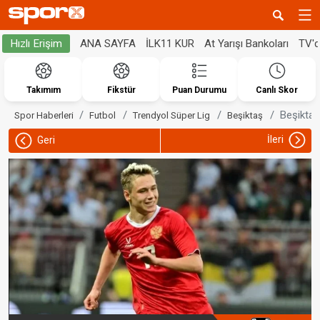
ANA SAYFA
İLK11 KUR
At Yarışı Bankoları
TV'
Hızlı Erişim
Takımım
Fikstür
Puan Durumu
Canlı Skor
Beşiktaş
Spor Haberleri
Futbol
Trendyol Süper Lig
Beşiktaş
İleri
Geri