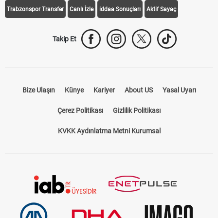
Galatasaray Transfer
Fenerbahçe Transfer
Beşiktaş Transfer
Trabzonspor Transfer
Canlı İzle
iddaa Sonuçları
Aktif Sayaç
Takip Et
Bize Ulaşın
Künye
Kariyer
About US
Yasal Uyarı
Çerez Politikası
Gizlilik Politikası
KVKK Aydınlatma Metni Kurumsal