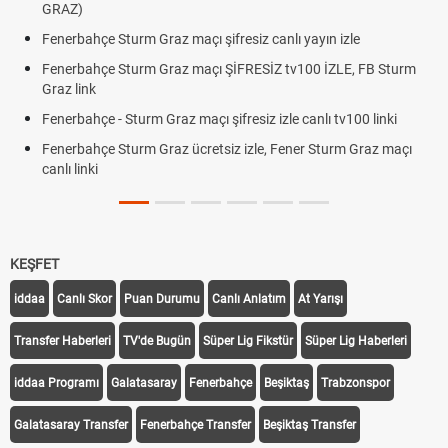
Oldu mu?
m Graz maçı şifresiz canlı yayın izle
Altın Yükselecek mi
Beklentiler
urm Graz maçı ŞİFRESİZ tv100 İZLE, FB Sturm
12. Yargı Paketi 
Dakika Gelişmeleri
urm Graz maçı şifresiz izle canlı tv100 linki
Fenerbahçe - Stu
rm Graz ücretsiz izle, Fener Sturm Graz maçı
Rövanşı Saat Kaç
Trabzonspor Avru
Off Tarihi Belli Old
KEŞFET
iddaa
Canlı Skor
Puan Durumu
Canlı Anlatım
At Yarışı
Transfer Haberleri
TV'de Bugün
Süper Lig Fikstür
Süper Lig Haberleri
iddaa Programı
Galatasaray
Fenerbahçe
Beşiktaş
Trabzonspor