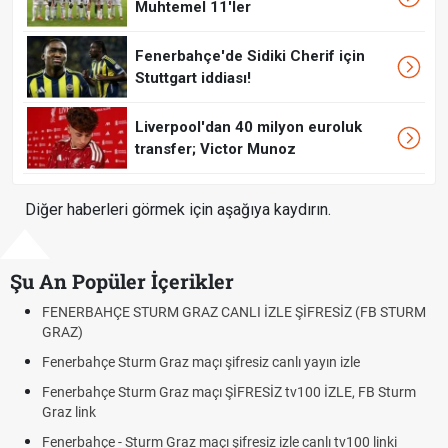
Muhtemel 11'ler
Fenerbahçe'de Sidiki Cherif için
Stuttgart iddiası!
Liverpool'dan 40 milyon euroluk
transfer; Victor Munoz
Diğer haberleri görmek için aşağıya kaydırın.
Şu An Popüler İçerikler
ERBAHÇE STURM GRAZ CANLI İZLE ŞİFRESİZ (FB STURM
Fındık 
Z)
Oldu m
rbahçe Sturm Graz maçı şifresiz canlı yayın izle
Altın Yü
Beklenti
erbahçe Sturm Graz maçı ŞİFRESİZ tv100 İZLE, FB Sturm
 link
12. Yar
Dakika 
rbahçe - Sturm Graz maçı şifresiz izle canlı tv100 linki