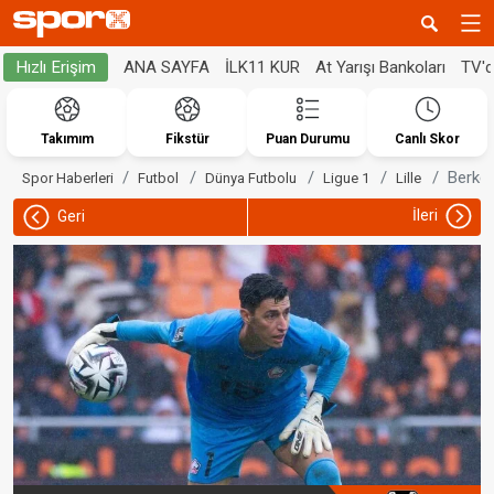
ANA SAYFA
İLK11 KUR
At Yarışı Bankoları
TV'
Hızlı Erişim
Takımım
Fikstür
Puan Durumu
Canlı Skor
Berke 
Spor Haberleri
Futbol
Dünya Futbolu
Ligue 1
Lille
İleri
Geri