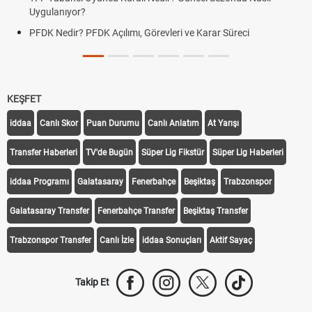
Uygulanıyor?
PFDK Nedir? PFDK Açılımı, Görevleri ve Karar Süreci
KEŞFET
iddaa
Canlı Skor
Puan Durumu
Canlı Anlatım
At Yarışı
Transfer Haberleri
TV'de Bugün
Süper Lig Fikstür
Süper Lig Haberleri
iddaa Programı
Galatasaray
Fenerbahçe
Beşiktaş
Trabzonspor
Galatasaray Transfer
Fenerbahçe Transfer
Beşiktaş Transfer
Trabzonspor Transfer
Canlı İzle
iddaa Sonuçları
Aktif Sayaç
Takip Et