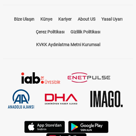
Bize Ulaşın
Künye
Kariyer
About US
Yasal Uyarı
Çerez Politikası
Gizlilik Politikası
KVKK Aydınlatma Metni Kurumsal