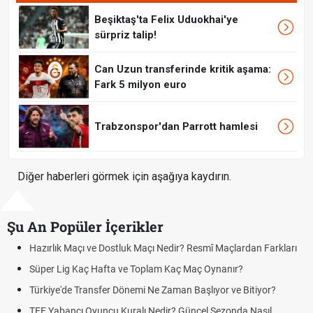
Beşiktaş'ta Felix Uduokhai'ye
sürpriz talip!
Can Uzun transferinde kritik aşama:
Fark 5 milyon euro
Trabzonspor'dan Parrott hamlesi
Diğer haberleri görmek için aşağıya kaydırın.
Şu An Popüler İçerikler
Hazırlık Maçı ve Dostluk Maçı Nedir? Resmî Maçlardan Farkları
Süper Lig Kaç Hafta ve Toplam Kaç Maç Oynanır?
Türkiye'de Transfer Dönemi Ne Zaman Başlıyor ve Bitiyor?
TFF Yabancı Oyuncu Kuralı Nedir? Güncel Sezonda Nasıl