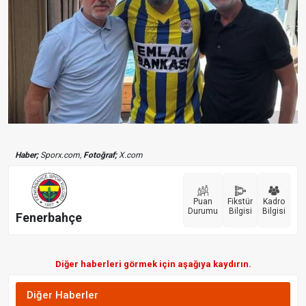
Haber;
Sporx.com,
Fotoğraf;
X.com
Puan
Fikstür
Kadro
Durumu
Bilgisi
Bilgisi
Fenerbahçe
Diğer haberleri görmek için aşağıya kaydırın.
Diğer Haberler