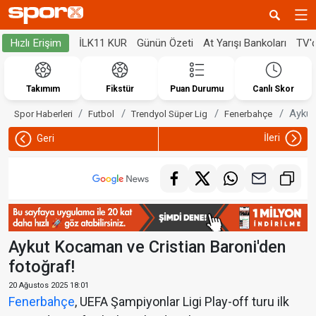
İLK11 KUR
Günün Özeti
At Yarışı Bankoları
TV'
Hızlı Erişim
Takımım
Fikstür
Puan Durumu
Canlı Skor
Aykut
Spor Haberleri
Futbol
Trendyol Süper Lig
Fenerbahçe
İleri
Geri
Aykut Kocaman ve Cristian Baroni'den
fotoğraf!
20 Ağustos 2025 18:01
Fenerbahçe
, UEFA Şampiyonlar Ligi Play-off turu ilk