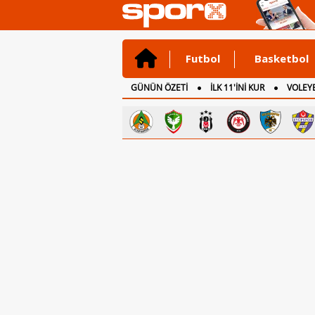
Futbol
Basketbol
GÜNÜN ÖZETİ
İLK 11'İNİ KUR
VOLEYB
CANLI ANLATIM
İNGİLTERE