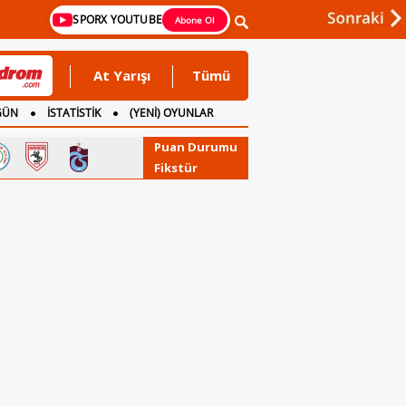
SPORX YOUTUBE
Abone Ol
At Yarışı
Tümü
GÜN
İSTATİSTİK
(YENİ) OYUNLAR
Puan Durumu
Fikstür