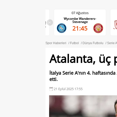
07 Ağustos
07 Ağustos
Wycombe Wanderers-
Middlesbrough-Wrexham
Stevenage
<
22:00
21:45
Spor Haberleri
Futbol
Dünya Futbolu
Serie 
Atalanta, üç 
İtalya Serie A'nın 4. haftasın
etti.
21 Eylül 2025 17:55