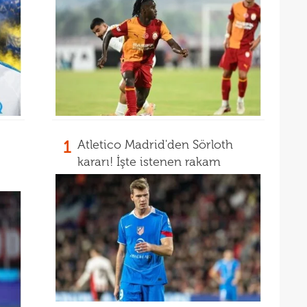
12
Sörl
11
11
belli
10
adın
1
Atletico Madrid'den Sörloth
kararı! İşte istenen rakam