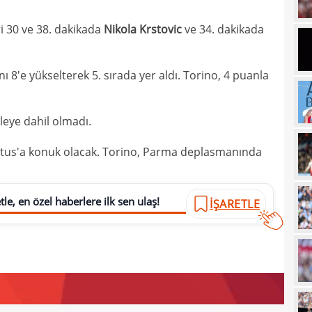
16
maaş
ri 30 ve 38. dakikada
Nikola Krstovic
ve 34. dakikada
16
16
yala
ı 8'e yükselterek 5. sırada yer aldı. Torino, 4 puanla
16
Rak
16
için 
leye dahil olmadı.
16
Çeky
entus'a konuk olacak. Torino, Parma deplasmanında
16
Erok
16
şamp
le, en özel haberlere ilk sen ulaş!
İŞARETLE
16
12. 
16
Şamp
16
müjd
16
Tayl
15
pist