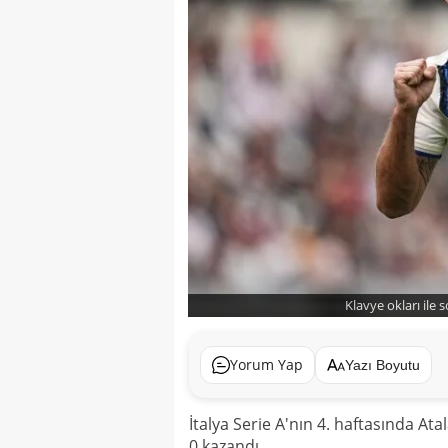
Klavye okları ile 
Yorum Yap
Yazı Boyutu
İtalya Serie A'nın 4. haftasında At
0 kazandı.