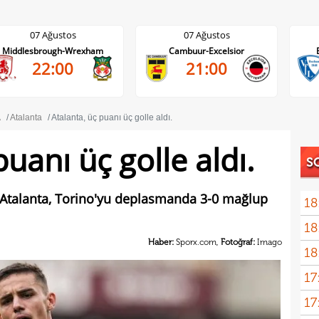
07 Ağustos
07 Ağustos
Cambuur-Excelsior
Bochum-Hertha Berlin
21:00
21:30
A
Atalanta
Atalanta, üç puanı üç golle aldı.
puanı üç golle aldı.
S
da Atalanta, Torino'yu deplasmanda 3-0 mağlup
18
18
İsve
Haber:
Sporx.com,
Fotoğraf:
Imago
18
17
17