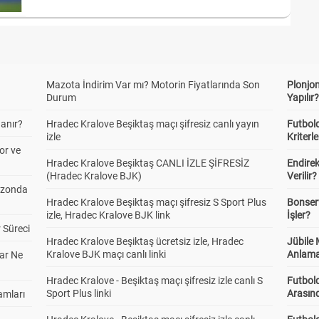
Mazota İndirim Var mı? Motorin Fiyatlarında Son
Plonjon
Durum
Yapılır
anır?
Hradec Kralove Beşiktaş maçı şifresiz canlı yayın
Futbold
izle
Kriterle
or ve
Hradec Kralove Beşiktaş CANLI İZLE ŞİFRESİZ
Endire
(Hradec Kralove BJK)
Verilir?
ezonda
Hradec Kralove Beşiktaş maçı şifresiz S Sport Plus
Bonserv
izle, Hradec Kralove BJK link
İşler?
 Süreci
Hradec Kralove Beşiktaş ücretsiz izle, Hradec
Jübile
Kralove BJK maçı canlı linki
Anlama
ar Ne
Hradec Kralove - Beşiktaş maçı şifresiz izle canlı S
Futbold
Sport Plus linki
Arasınd
amları