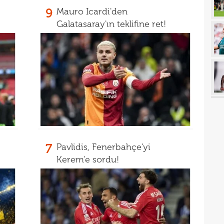
9
Mauro Icardi'den
15
kadr
Galatasaray'ın teklifine ret!
15
14
gönl
14
nası
14
açık
14
Sams
14
14
kötü
7
Pavlidis, Fenerbahçe'yi
14
Fene
Kerem'e sordu!
14
13
heye
13
Türk
13