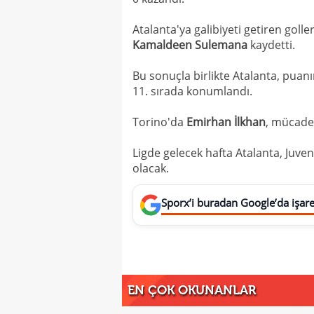
Atalanta'ya galibiyeti getiren golle
Kamaldeen
Sulemana
kaydetti.
Bu sonuçla birlikte Atalanta, puanın
11. sırada konumlandı.
Torino'da
Emirhan
İlkhan
, mücade
Ligde gelecek hafta Atalanta, Juv
olacak.
Sporx’i buradan Google’da işaret
EN ÇOK OKUNANLAR