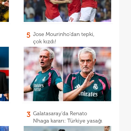
13
kalı
13
ikna
13
ve e
5
Jose Mourinho'dan tepki,
13
çok kızdı!
görü
13
13
soru
12
gücü
12
12
haml
12
geli
12
3
Galatasaray'da Renato
Nhaga kararı: Türkiye yasağı
12
Vigo