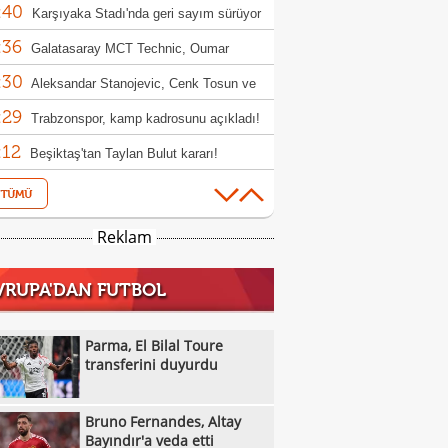
:40
milyon TL'lik tazminat davası
Karşıyaka Stadı'nda geri sayım sürüyor
:36
Galatasaray MCT Technic, Oumar
:30
o'yu transfer etti
Aleksandar Stanojevic, Cenk Tosun ve
:29
 Akbaba'dan Süper Lig mesajı
Trabzonspor, kamp kadrosunu açıkladı!
:12
eksik
Beşiktaş'tan Taylan Bulut kararı!
:08
Bruno Fernandes, Altay Bayındır'a veda
:07
Dursun Özbek: "Galatasaray sadece bir
Reklam
:05
 kulübü değil"
Göztepe ile Trabzonspor, İsmail
VRUPA'DAN FUTBOL
:54
aşı'nın jübilesi için sahada
VakıfBank'tan smaçör takviyesi: Vanja
:49
ovic kadroya katıldı
Hull City'den orta sahaya takviye: Hjerto-
Parma, El Bilal Toure
:49
 imzayı attı
transferini duyurdu
Galatasaray, hazırlık maçında Villarreal'i
:44
uk edecek
Finch, Anthony Edwards'ın rolünü neden
Bruno Fernandes, Altay
:44
ştirdiğini açıkladı
Villanueva'dan Towns'a: "Sen de
Bayındır'a veda etti