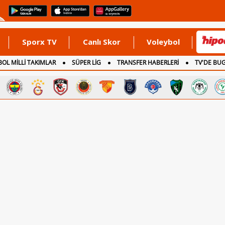
Sporx TV
Canlı Skor
Voleybol
OL MİLLİ TAKIMLAR
SÜPER LİG
TRANSFER HABERLERİ
TV'DE BU