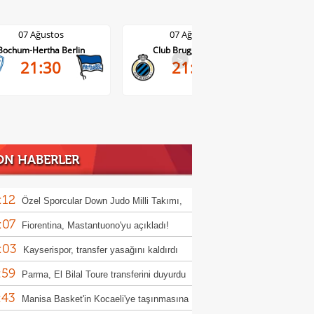
07 Ağustos
07 Ağustos
Club Brugge-Kortrijk
Altach-WSG Tirol
>
21:45
20:30
ON HABERLER
:12
Özel Sporcular Down Judo Milli Takımı,
:07
ç'te 7 madalya kazandı
Fiorentina, Mastantuono'yu açıkladı!
:03
Kayserispor, transfer yasağını kaldırdı
:59
Parma, El Bilal Toure transferini duyurdu
:43
Manisa Basket'in Kocaeli'ye taşınmasına