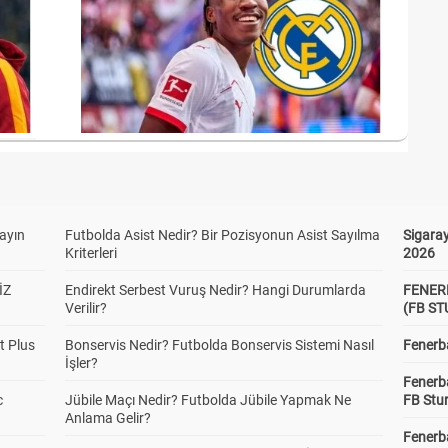
yayın
Futbolda Asist Nedir? Bir Pozisyonun Asist Sayılma
Sigaray
Kriterleri
2026
İZ
Endirekt Serbest Vuruş Nedir? Hangi Durumlarda
FENER
Verilir?
(FB S
t Plus
Bonservis Nedir? Futbolda Bonservis Sistemi Nasıl
Fenerba
İşler?
Fenerb
c
Jübile Maçı Nedir? Futbolda Jübile Yapmak Ne
FB Stu
Anlama Gelir?
Fenerba