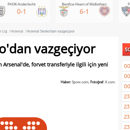
Benfica-Heart of Midlothian
FC Inter Turku-FC Vaduz
6-1
2-1
r Lig
Arsenal
Arsenal Sesko'dan vazgeçiyor
o'dan vazgeçiyor
S
Arsenal'de, forvet transferiyle ilgili için yeni
00
00
Haber:
Sporx.com,
Fotoğraf:
X.com
00
23
23
yağd
23
iste
23
kaza