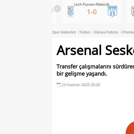
Lech Poznan-Klaksvik
PAOK-Anderlecht
<
1-0
0-1
Spor Haberleri
Futbol
Dünya Futbolu
Premie
Arsenal Sesk
Transfer çalışmalarını sürdüren 
bir gelişme yaşandı.
23 Haziran 2025 20:20