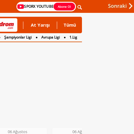
SPORX YOUTUBE
Abone Ol
At Yarışı
Tümü
Şampiyonlar Ligi
Avrupa Ligi
1.Lig
06 Ağustos
06 Ağustos