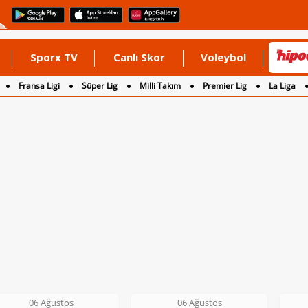
Sporx TV
Canlı Skor
Voleybol
Fransa Ligi
Süper Lig
Milli Takım
Premier Lig
La Liga
06 Ağustos
06 Ağustos