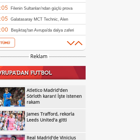
:05
ndim"
Filenin Sultanları'ndan güçlü prova
:05
Galatasaray MCT Technic, Alen
:00
lagic'i kadrosuna kattı
Beşiktaş'tan Avrupa'da dalya zaferi
:55
Beşiktaş Kadın Futbol Takımı, üç golle
:16
andı
Emirhan Topçu: "Topun oraya geleceğini
Reklam
:11
ettim"
Semih Kılıçsoy: "Beşiktaş'ı çok
VRUPA'DAN FUTBOL
:05
mişim"
Beşiktaş'ta inanılmaz rakam: Alexander
:52
el
10 kişi kalan Beşiktaş'tan Avrupa'da 100.
Atletico Madrid'den
:49
r!
Sörloth kararı! İşte istenen
Galatasaray'dan suç duyurusu
rakam
:42
James Trafford, rekorla Leeds United'a
James Trafford, rekorla
:32
Kassoum Ouattara, 6 dakikada kırmızı
Leeds United'a gitti
:18
 gördü!
Aleksey Batrakov için Galatasaray
Real Madrid'de Vinicius
:14
laması!
Real Madrid'de Vinicius Junior düğümü