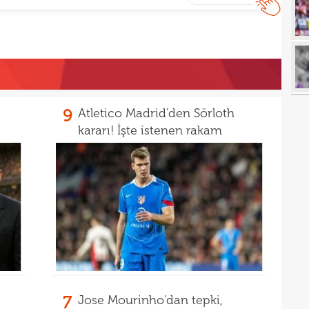
18
18
18
baba
18
futb
18
9
Atletico Madrid'den Sörloth
18
kararı! İşte istenen rakam
18
alam
17
başı
17
boya
17
17
17
gör
17
7
Jose Mourinho'dan tepki,