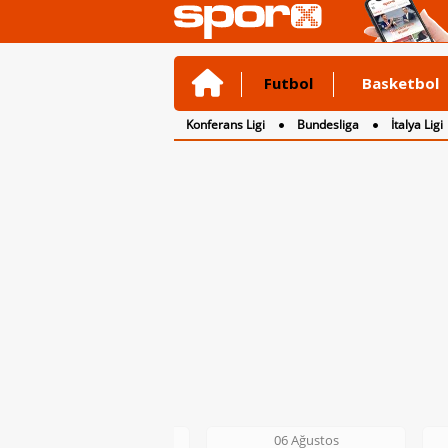
Futbol
Basketbol
Konferans Ligi
Bundesliga
İtalya Ligi
2. Lig
3. Lig
06 Ağustos
06 Ağustos