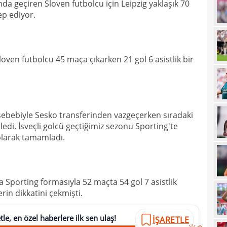
da geçiren Sloven futbolcu için Leipzig yaklaşık 70
ep ediyor.
21
çözü
21
20
kara
oven futbolcu 45 maça çıkarken 21 gol 6 asistlik bir
20
Must
20
19
 sebebiyle Sesko transferinden vazgeçerken sıradaki
19
ledi. İsveçli golcü geçtiğimiz sezonu Sporting'te
ı olarak tamamladı.
19
19
19
yolla
 Sporting formasıyla 52 maçta 54 gol 7 asistlik
in dikkatini çekmişti.
18
18
le, en özel haberlere ilk sen ulaş!
İŞARETLE