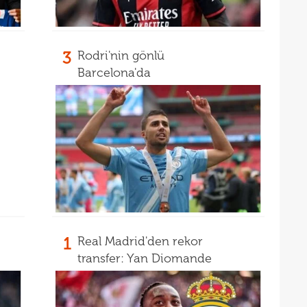
15
mali
15
sözl
3
Rodri'nin gönlü
prog
Barcelona'da
1
Real Madrid'den rekor
transfer: Yan Diomande