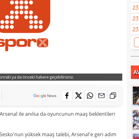
23
sevi
23
23
Smai
22
22
kaz
22
hiss
A
22
özle
sonraki ya da önceki habere geçebilirsiniz.
21
Nüb
21
zafe
21
Arsenal ile anılsa da oyuncunun maaş beklentileri
21
gitti
21
kart
Sesko'nun yüksek maaş talebi, Arsenal'e geri adım
21
açık