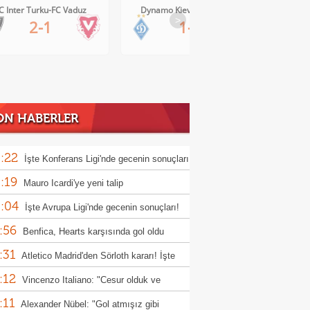
Dynamo Kiev-Qarabag FK
FC Twente-Dunajska Streda
>
1-0
6-0
ON HABERLER
:22
İşte Konferans Ligi'nde gecenin sonuçları
:19
Mauro Icardi'ye yeni talip
:04
İşte Avrupa Ligi'nde gecenin sonuçları!
:56
Benfica, Hearts karşısında gol oldu
:31
ı!
Atletico Madrid'den Sörloth kararı! İşte
:12
nen rakam
Vincenzo Italiano: "Cesur olduk ve
:11
ndık"
Alexander Nübel: "Gol atmışız gibi