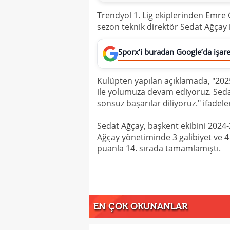
Trendyol 1. Lig ekiplerinden Emre
sezon teknik direktör Sedat Ağçay 
Sporx’i buradan Google’da işaret
Kulüpten yapılan açıklamada, "20
ile yolumuza devam ediyoruz. Seda
sonsuz başarılar diliyoruz." ifadeler
Sedat Ağçay, başkent ekibini 2024-
Ağçay yönetiminde 3 galibiyet ve 
puanla 14. sırada tamamlamıştı.
EN ÇOK OKUNANLAR