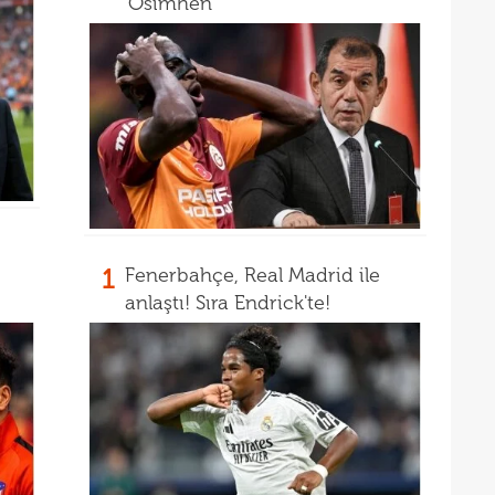
'Osimhen'
23
tale
23
bird
23
22
kattı
anda
1
Fenerbahçe, Real Madrid ile
anlaştı! Sıra Endrick'te!