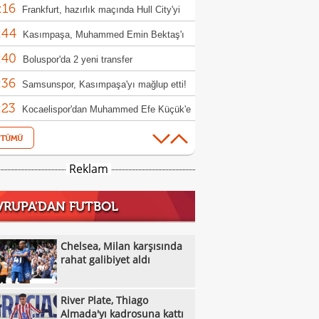
:16
oli'den açıklama!
Frankfurt, hazırlık maçında Hull City'yi
:44
up etti!
Kasımpaşa, Muhammed Emin Bektaş'ı
:40
ladı!
Boluspor'da 2 yeni transfer
:36
Samsunspor, Kasımpaşa'yı mağlup etti!
:23
Kocaelispor'dan Muhammed Efe Küçük'e
:22
llık imza
Chelsea, Milan karşısında rahat galibiyet
:37
River Plate, Thiago Almada'yı kadrosuna
Reklam
:35
Muğlaspor, Iğdır FK'den Ahmet Engin'i
VRUPA'DAN FUTBOL
:33
fer etti
Lionel Messi'nin babası Jorge Messi
:22
tını kaybetti
Beşiktaş'ta Nazmi Bilge anıldı
Chelsea, Milan karşısında
:53
rahat galibiyet aldı
Ferran Torres PSG yolunda! 50 milyon
:53
luk transfer
Berkan Kutlu Konyaspor'a veda etti!
River Plate, Thiago
:38
Salah'a Araklı'da arazi teklifi: O anlar ilgi
Almada'yı kadrosuna kattı