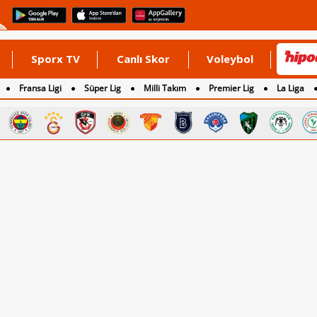
Sporx TV
Canlı Skor
Voleybol
Fransa Ligi
Süper Lig
Milli Takım
Premier Lig
La Liga