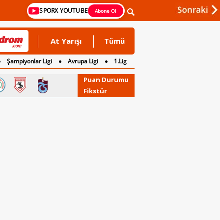
SPORX YOUTUBE
Abone Ol
At Yarışı
Tümü
Şampiyonlar Ligi
Avrupa Ligi
1.Lig
Puan Durumu
Fikstür