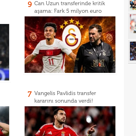
9
Can Uzun transferinde kritik
12
itiraf
aşama: Fark 5 milyon euro
12
ayrıl
12
talip
12
5 mi
11
Avru
11
11
sebe
11
Höjb
10
7
Vangelis Pavlidis transfer
yanı
kararını sonunda verdi!
10
soru
10
yıld
10
10