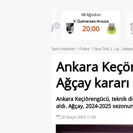
08 Ağustos
08 Ağustos
V. Guimaraes-Arouca
Maritimo-Casa Pia
<
20:00
1-0
Spor Haberleri
Futbol
Spor Toto 1. Lig
Ankar
Ankara Keçö
Ağçay kararı
Ankara Keçiörengücü, teknik di
aldı. Ağçay, 2024-2025 sezonun
26 Mayıs 2025 11:06