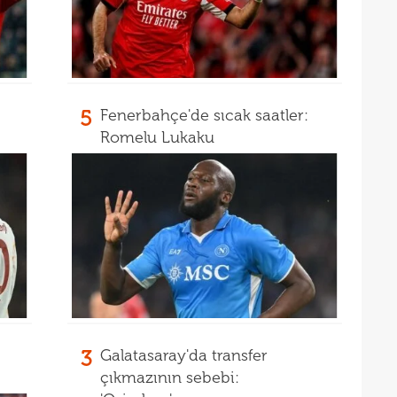
10
"Sen
10
vazg
10
açı
5
Fenerbahçe'de sıcak saatler:
09
Romelu Lukaku
09
00
Endr
00
Coşk
00
"Fib
00
Arau
00
kon
00
kaldı
3
Galatasaray'da transfer
00
fina
çıkmazının sebebi: