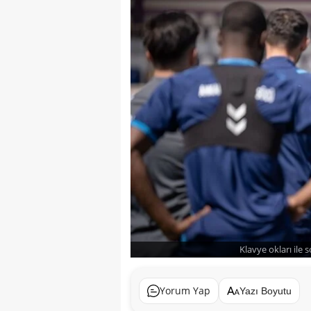
Klavye okları ile 
Yorum Yap
Yazı Boyutu