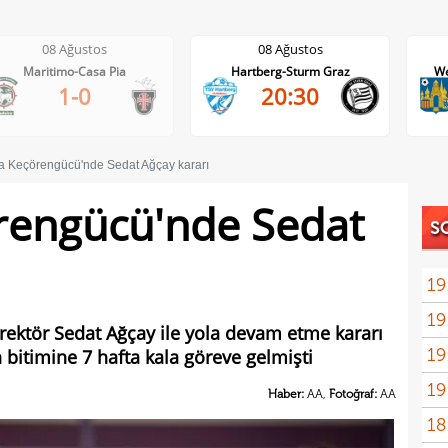
08 Ağustos
08 Ağustos
Hartberg-Sturm Graz
Westerlo-Union St.Gilloise
20:30
21:45
a Keçörengücü'nde Sedat Ağçay kararı
rengücü'nde Sedat
S
19
19
rektör Sedat Ağçay ile yola devam etme kararı
19
 bitimine 7 hafta kala göreve gelmişti
seçi
19
İrfa
Haber:
AA,
Fotoğraf:
AA
18