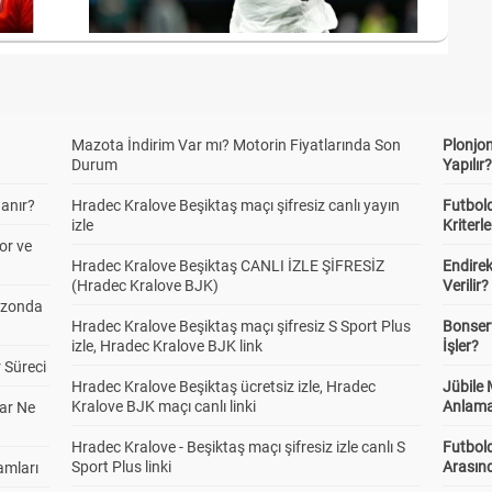
Mazota İndirim Var mı? Motorin Fiyatlarında Son
Plonjon
Durum
Yapılır
anır?
Hradec Kralove Beşiktaş maçı şifresiz canlı yayın
Futbold
izle
Kriterle
or ve
Hradec Kralove Beşiktaş CANLI İZLE ŞİFRESİZ
Endire
(Hradec Kralove BJK)
Verilir?
ezonda
Hradec Kralove Beşiktaş maçı şifresiz S Sport Plus
Bonserv
izle, Hradec Kralove BJK link
İşler?
 Süreci
Hradec Kralove Beşiktaş ücretsiz izle, Hradec
Jübile
Kralove BJK maçı canlı linki
Anlama
ar Ne
Hradec Kralove - Beşiktaş maçı şifresiz izle canlı S
Futbold
Sport Plus linki
Arasınd
amları