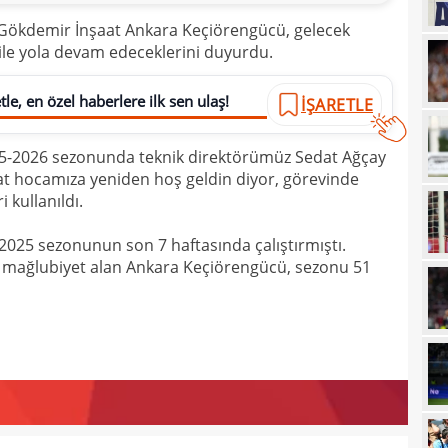
15
görd
 Gökdemir İnşaat Ankara Keçiörengücü, gelecek
ile yola devam edeceklerini duyurdu.
15
Bran
15
kayb
le, en özel haberlere ilk sen ulaş!
İŞARETLE
14
Dar
25-2026 sezonunda teknik direktörümüz Sedat Ağçay
14
Dik'
t hocamıza yeniden hoş geldin diyor, görevinde
14
satı
i kullanıldı.
14
Erde
2025 sezonunun son 7 haftasında çalıştırmıştı.
14
4 mağlubiyet alan Ankara Keçiörengücü, sezonu 51
için
14
Luk
13
13
Sala
13
sonu
12
arka