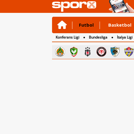
Futbol
Basketbol
Konferans Ligi
Bundesliga
İtalya Ligi
2. Lig
3. Lig