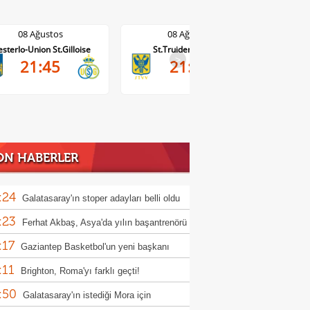
08 Ağustos
08 Ağustos
St.Truiden-Lommel
Standard Liege-Cercle Brugge
Wo
0-0
>
21:45
10'
ON HABERLER
:24
Galatasaray'ın stoper adayları belli oldu
:23
Ferhat Akbaş, Asya'da yılın başantrenörü
:17
ldi
Gaziantep Basketbol'un yeni başkanı
:11
n Karakuzulu
Brighton, Roma'yı farklı geçti!
:50
Galatasaray'ın istediği Mora için