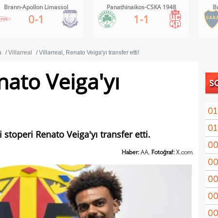
Brann-Apollon Limassol
Panathinaikos-CSKA 1948
B
0-1
1-1
a
Villarreal
Villarreal, Renato Veiga'yı transfer etti!
enato Veiga'yı
S
01
01
11'le
i stoperi Renato Veiga'yı transfer etti.
00
iddi
Haber:
AA,
Fotoğraf:
X.com
00
Şamp
00
Vict
00
mağl
00