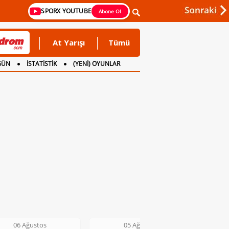
SPORX YOUTUBE
Abone Ol
At Yarışı
Tümü
GÜN
İSTATİSTİK
(YENİ) OYUNLAR
06 Ağustos
05 Ağustos