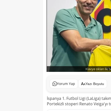
Klavye okları ile 
Yorum Yap
Yazı Boyutu
İspanya 1. Futbol Ligi (LaLiga) takı
Portekizli stoperi Renato Veiga'yı t