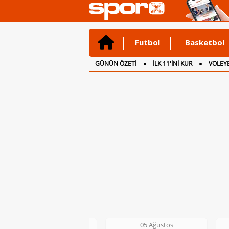
Futbol
Basketbol
GÜNÜN ÖZETİ
İLK 11'İNİ KUR
VOLEYB
CANLI ANLATIM
İNGİLTERE
05 Ağustos
05 Ağustos