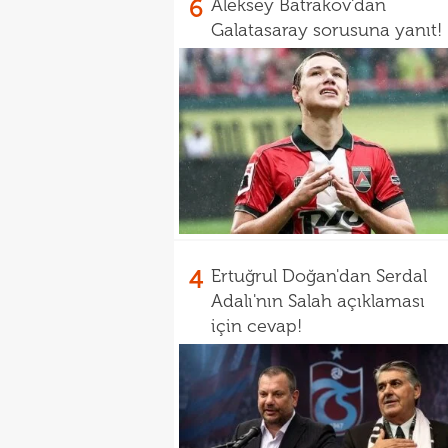
6
Aleksey Batrakov'dan
Galatasaray sorusuna yanıt!
4
Ertuğrul Doğan'dan Serdal
Adalı'nın Salah açıklaması
için cevap!