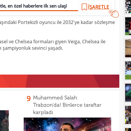
le, en özel haberlere ilk sen ulaş!
İŞARETLE
21
sevi
21
maçt
şındaki Portekizli oyuncu ile 2032'ye kadar sözleşme
21
21
sel ve Chelsea formaları giyen Veiga, Chelsea ile
 şampiyonluk sevinci yaşadı.
21
20
tara
19
soru
19
net 
19
Ligi
9
Muhammed Salah
19
"Paz
Trabzon'da! Binlerce taraftar
18
karşıladı
prov
18
duy