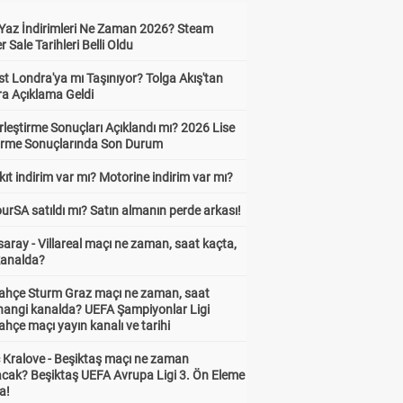
Yaz İndirimleri Ne Zaman 2026? Steam
Sale Tarihleri Belli Oldu
t Londra'ya mı Taşınıyor? Tolga Akış'tan
ra Açıklama Geldi
leştirme Sonuçları Açıklandı mı? 2026 Lise
tirme Sonuçlarında Son Durum
ıt indirim var mı? Motorine indirim var mı?
urSA satıldı mı? Satın almanın perde arkası!
aray - Villareal maçı ne zaman, saat kaçta,
kanalda?
ahçe Sturm Graz maçı ne zaman, saat
 hangi kanalda? UEFA Şampiyonlar Ligi
hçe maçı yayın kanalı ve tarihi
 Kralove - Beşiktaş maçı ne zaman
cak? Beşiktaş UEFA Avrupa Ligi 3. Ön Eleme
a!