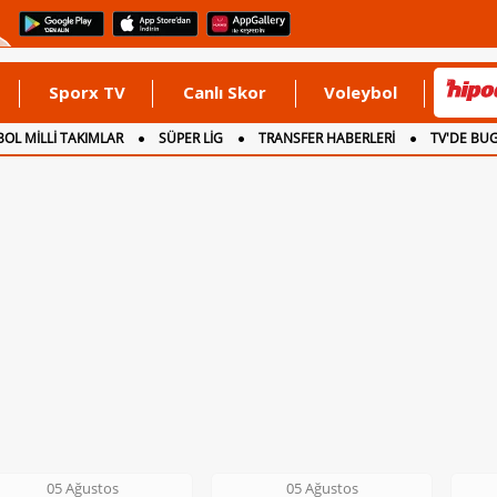
Sporx TV
Canlı Skor
Voleybol
OL MİLLİ TAKIMLAR
SÜPER LİG
TRANSFER HABERLERİ
TV'DE BU
05 Ağustos
05 Ağustos