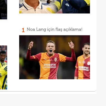
13
12
1
Noa Lang için flaş açıklama!