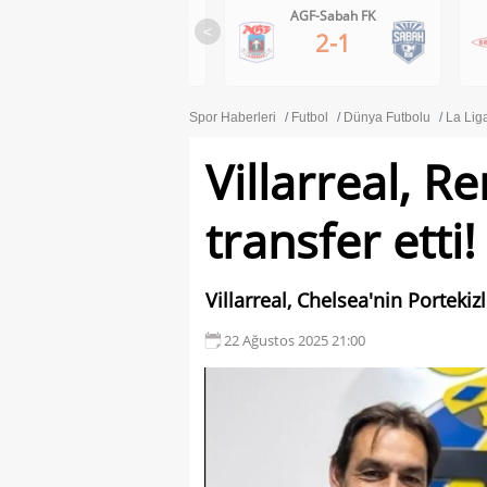
Ferencvaros-Gornik Zabrze
AGF-Sabah FK
<
1-0
2-1
Spor Haberleri
Futbol
Dünya Futbolu
La Lig
Villarreal, R
transfer etti!
Villarreal, Chelsea'nin Portekizl
22 Ağustos 2025 21:00