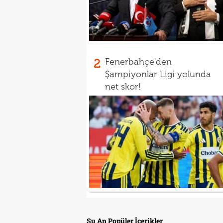
2
Fenerbahçe'den
Şampiyonlar Ligi yolunda
net skor!
Şu An Popüler İçerikler