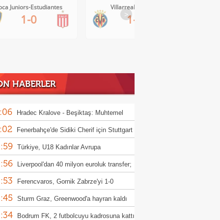
oca Juniors-Estudiantes
Villarreal-Levante
>
1-0
1-0
ON HABERLER
:06
Hradec Kralove - Beşiktaş: Muhtemel
:02
r
Fenerbahçe'de Sidiki Cherif için Stuttgart
:59
ası!
Türkiye, U18 Kadınlar Avrupa
:56
iyonası'nda Sırbistan'a 70-67 yenildi
Liverpool'dan 40 milyon euroluk transfer;
:53
or Munoz
Ferencvaros, Gornik Zabrze'yi 1-0
:45
up etti
Sturm Graz, Greenwood'a hayran kaldı
:34
Bodrum FK, 2 futbolcuyu kadrosuna kattı