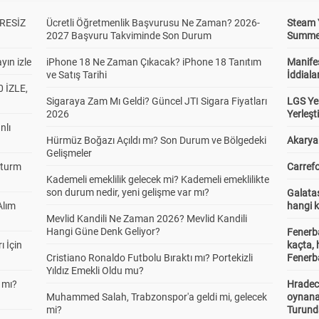
RESİZ
Ücretli Öğretmenlik Başvurusu Ne Zaman? 2026-
Steam 
2027 Başvuru Takviminde Son Durum
Summer 
yın izle
iPhone 18 Ne Zaman Çıkacak? iPhone 18 Tanıtım
Manifes
ve Satış Tarihi
İddiala
 İZLE,
Sigaraya Zam Mı Geldi? Güncel JTI Sigara Fiyatları
LGS Yer
2026
Yerleş
nlı
Hürmüz Boğazı Açıldı mı? Son Durum ve Bölgedeki
Akaryak
Gelişmeler
Sturm
Carrefo
Kademeli emeklilik gelecek mi? Kademeli emeklilikte
son durum nedir, yeni gelişme var mı?
Galatas
Alım
hangi 
Mevlid Kandili Ne Zaman 2026? Mevlid Kandili
Hangi Güne Denk Geliyor?
Fenerb
ı İçin
kaçta,
Cristiano Ronaldo Futbolu Bıraktı mı? Portekizli
Fenerba
Yıldız Emekli Oldu mu?
 mı?
Hradec
Muhammed Salah, Trabzonspor'a geldi mi, gelecek
oynana
mi?
Turund