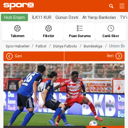
İLK11 KUR
Günün Özeti
At Yarışı Bankoları
TV'
Hızlı Erişim
Takımım
Fikstür
Puan Durumu
Canlı Skor
Union Berl
Spor Haberleri
Futbol
Dünya Futbolu
Bundesliga
İleri
Geri