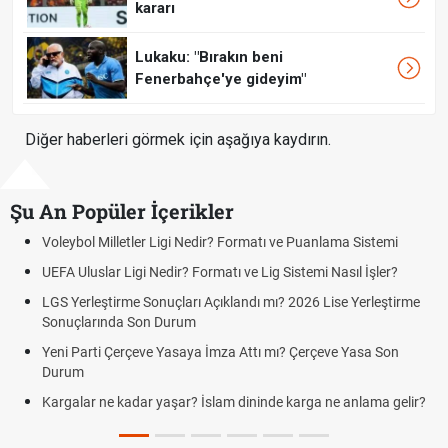
kararı
Lukaku: "Bırakın beni
Fenerbahçe'ye gideyim"
Diğer haberleri görmek için aşağıya kaydırın.
Şu An Popüler İçerikler
leybol Milletler Ligi Nedir? Formatı ve Puanlama Sistemi
Çeyre
FA Uluslar Ligi Nedir? Formatı ve Lig Sistemi Nasıl İşler?
Rüyad
rüya 
S Yerleştirme Sonuçları Açıklandı mı? 2026 Lise Yerleştirme
onuçlarında Son Durum
Sabır 
sabır 
ni Parti Çerçeve Yasaya İmza Attı mı? Çerçeve Yasa Son
urum
Kedil
rgalar ne kadar yaşar? İslam dininde karga ne anlama gelir?
Futbo