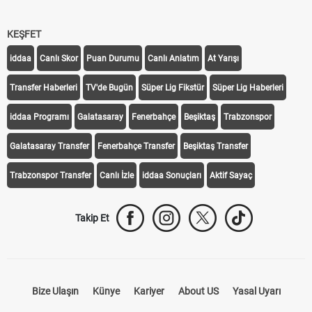
KEŞFET
iddaa
Canlı Skor
Puan Durumu
Canlı Anlatım
At Yarışı
Transfer Haberleri
TV'de Bugün
Süper Lig Fikstür
Süper Lig Haberleri
iddaa Programı
Galatasaray
Fenerbahçe
Beşiktaş
Trabzonspor
Galatasaray Transfer
Fenerbahçe Transfer
Beşiktaş Transfer
Trabzonspor Transfer
Canlı İzle
iddaa Sonuçları
Aktif Sayaç
Takip Et
Bize Ulaşın
Künye
Kariyer
About US
Yasal Uyarı