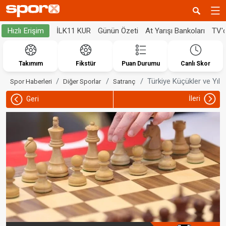
İLK11 KUR
Günün Özeti
At Yarışı Bankoları
TV'
Hızlı Erişim
Takımım
Fikstür
Puan Durumu
Canlı Skor
Türkiye Küçükler ve Yıl
Spor Haberleri
Diğer Sporlar
Satranç
İleri
Geri