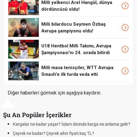
Milli yelkenci Arel Hangül, dünya
dördüncüsü oldu!
Milli bilardocu Seymen Özbaş
Avrupa şampiyonu oldu!
U18 Hentbol Milli Takımı, Avrupa
Şampiyonası'nı 24. sırada bitirdi
Milli masa tenisçiler, WTT Avrupa
Smash'e ilk turda veda etti
Diğer haberleri görmek için aşağıya kaydırın.
Şu An Popüler İçerikler
dar yaşar? İslam dininde karga ne anlama gelir?
Futbolda ofsayt ne
? Çeyrek altın fiyatı kaç TL?
Kravat nasıl bağl