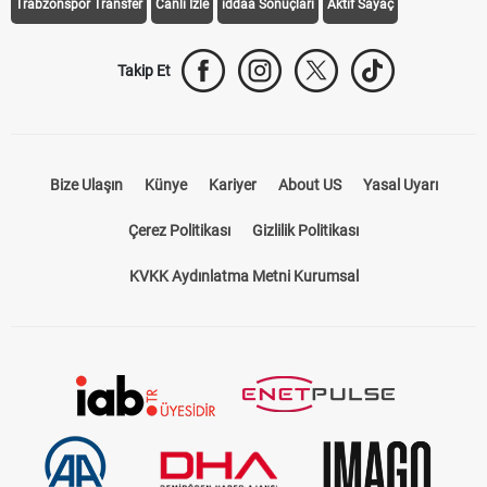
Trabzonspor Transfer
Canlı İzle
iddaa Sonuçları
Aktif Sayaç
Takip Et
Bize Ulaşın
Künye
Kariyer
About US
Yasal Uyarı
Çerez Politikası
Gizlilik Politikası
KVKK Aydınlatma Metni Kurumsal