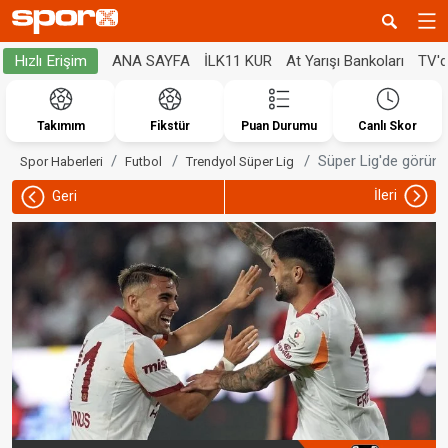
ANA SAYFA
İLK11 KUR
At Yarışı Bankoları
TV'
Hızlı Erişim
Takımım
Fikstür
Puan Durumu
Canlı Skor
Süper Lig'de görün
Spor Haberleri
Futbol
Trendyol Süper Lig
İleri
Geri