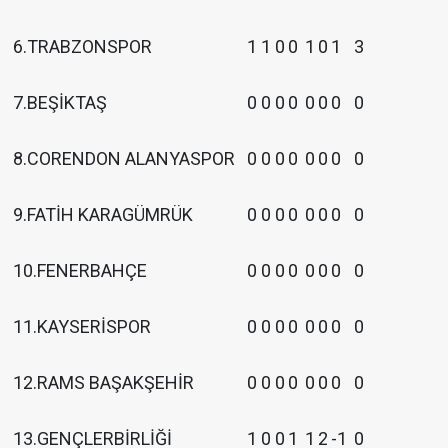
6.TRABZONSPOR
1
1
0
0
1
0
1
3
7.BEŞİKTAŞ
0
0
0
0
0
0
0
0
8.CORENDON ALANYASPOR
0
0
0
0
0
0
0
0
9.FATİH KARAGÜMRÜK
0
0
0
0
0
0
0
0
10.FENERBAHÇE
0
0
0
0
0
0
0
0
11.KAYSERİSPOR
0
0
0
0
0
0
0
0
12.RAMS BAŞAKŞEHİR
0
0
0
0
0
0
0
0
13.GENÇLERBİRLİĞİ
1
0
0
1
1
2
-1
0