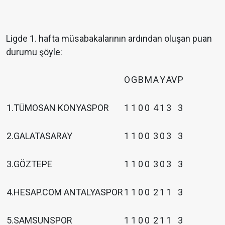
Ligde 1. hafta müsabakalarının ardından oluşan puan
durumu şöyle:
O
G
B
M
A
Y
AV
P
1.TÜMOSAN KONYASPOR
1
1
0
0
4
1
3
3
2.GALATASARAY
1
1
0
0
3
0
3
3
3.GÖZTEPE
1
1
0
0
3
0
3
3
4.HESAP.COM ANTALYASPOR
1
1
0
0
2
1
1
3
5.SAMSUNSPOR
1
1
0
0
2
1
1
3