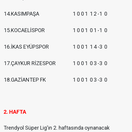
14.KASIMPAŞA
1
0
0
1
1
2
-1
0
15.KOCAELİSPOR
1
0
0
1
0
1
-1
0
16.İKAS EYÜPSPOR
1
0
0
1
1
4
-3
0
17.ÇAYKUR RİZESPOR
1
0
0
1
0
3
-3
0
18.GAZİANTEP FK
1
0
0
1
0
3
-3
0
2. HAFTA
Trendyol Süper Lig'in 2. haftasında oynanacak