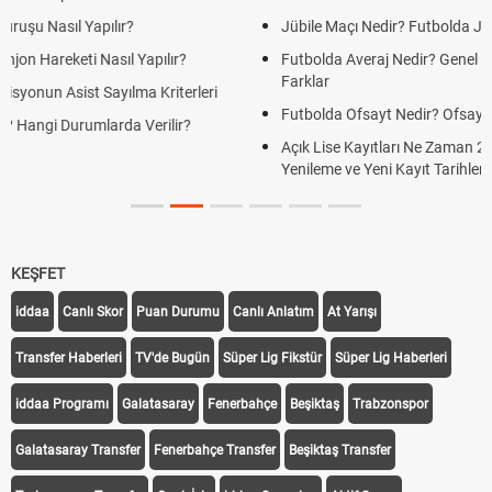
Jübile Maçı Nedir? Futbolda Jübile Yapmak Ne Anlama Gelir?
Futbolda Averaj Nedir? Genel Averaj ve İkili Averaj Arasındaki
Farklar
Futbolda Ofsayt Nedir? Ofsayt Nasıl ve Neden Olur?
Açık Lise Kayıtları Ne Zaman 2026? AÖL 2. Dönem Kayıt
Yenileme ve Yeni Kayıt Tarihleri
KEŞFET
iddaa
Canlı Skor
Puan Durumu
Canlı Anlatım
At Yarışı
Transfer Haberleri
TV'de Bugün
Süper Lig Fikstür
Süper Lig Haberleri
iddaa Programı
Galatasaray
Fenerbahçe
Beşiktaş
Trabzonspor
Galatasaray Transfer
Fenerbahçe Transfer
Beşiktaş Transfer