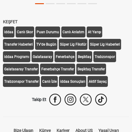
KEŞFET
iddaa
Canlı Skor
Puan Durumu
Canlı Anlatım
At Yarışı
Transfer Haberleri
TV'de Bugün
Süper Lig Fikstür
Süper Lig Haberleri
iddaa Programı
Galatasaray
Fenerbahçe
Beşiktaş
Trabzonspor
Galatasaray Transfer
Fenerbahçe Transfer
Beşiktaş Transfer
Trabzonspor Transfer
Canlı İzle
iddaa Sonuçları
Aktif Sayaç
Takip Et