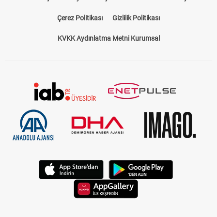
Bize Ulaşın
Künye
Kariyer
About US
Yasal Uyarı
Çerez Politikası
Gizlilik Politikası
KVKK Aydınlatma Metni Kurumsal