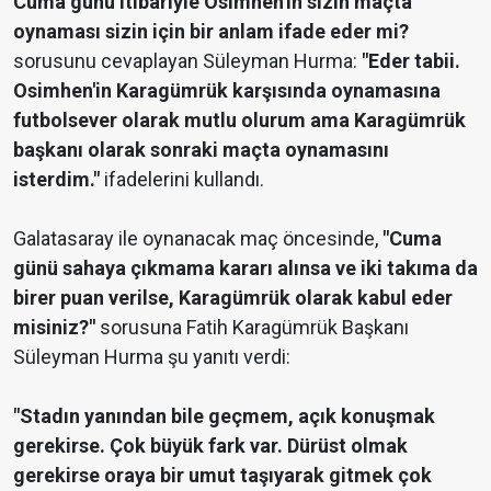
Cuma günü itibariyle Osimhen'in sizin maçta
oynaması sizin için bir anlam ifade eder mi?
sorusunu cevaplayan
Süleyman Hurma:
"Eder tabii.
Osimhen'in Karagümrük karşısında oynamasına
futbolsever olarak mutlu olurum ama Karagümrük
başkanı olarak sonraki maçta oynamasını
isterdim."
ifadelerini kullandı.
Galatasaray ile oynanacak maç öncesinde,
"Cuma
günü sahaya çıkmama kararı alınsa ve iki takıma da
birer puan verilse, Karagümrük olarak kabul eder
misiniz?"
sorusuna Fatih Karagümrük Başkanı
Süleyman Hurma şu yanıtı verdi:
"Stadın yanından bile geçmem, açık konuşmak
gerekirse. Çok büyük fark var. Dürüst olmak
gerekirse oraya bir umut taşıyarak gitmek çok