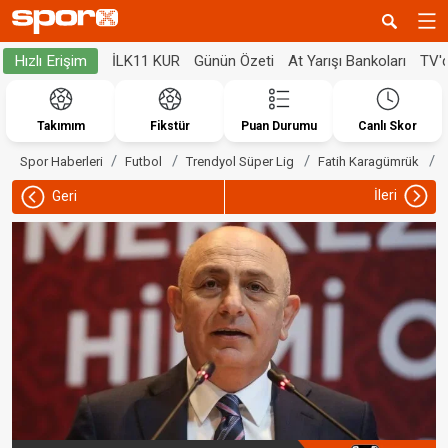
İLK11 KUR
Günün Özeti
At Yarışı Bankoları
TV'
Hızlı Erişim
Takımım
Fikstür
Puan Durumu
Canlı Skor
Spor Haberleri
Futbol
Trendyol Süper Lig
Fatih Karagümrük
İleri
Geri