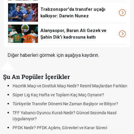
Trabzonspor'da transfer uçağı
kalkıyor: Darwin Nunez
Alanyaspor, Baran Ali Gezek ve
Şahin Dik'i kadrosuna kattı
Diğer haberleri görmek için aşağıya kaydırın.
Şu An Popüler İçerikler
Resmî Maçlardan Farkları
Puan Durumunda AG, OM ve Diğer Kısalt
Maç Oynanır?
Skor Ne Demek? Sporda Skor ve Sonuç K
Başlıyor ve Bitiyor?
Futbol Nasıl Oynanır? Temel Futbol Kurall
ncel Sezonda Nasıl
Deplasman Golü Kuralı Nedir? Hangi Or
Uygulanıyor?
e Karar Süreci
DGS Sonuçları Ne Zaman Açıklanacak 
Tarihini Duyurdu