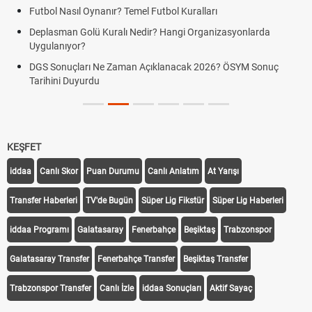
Futbol Nasıl Oynanır? Temel Futbol Kuralları
Deplasman Golü Kuralı Nedir? Hangi Organizasyonlarda
Uygulanıyor?
DGS Sonuçları Ne Zaman Açıklanacak 2026? ÖSYM Sonuç
Tarihini Duyurdu
KEŞFET
iddaa
Canlı Skor
Puan Durumu
Canlı Anlatım
At Yarışı
Transfer Haberleri
TV'de Bugün
Süper Lig Fikstür
Süper Lig Haberleri
iddaa Programı
Galatasaray
Fenerbahçe
Beşiktaş
Trabzonspor
Galatasaray Transfer
Fenerbahçe Transfer
Beşiktaş Transfer
Trabzonspor Transfer
Canlı İzle
iddaa Sonuçları
Aktif Sayaç