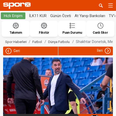
İLK11 KUR
Günün Özeti
At Yarışı Bankoları
TV'
Hızlı Erişim
Takımım
Fikstür
Puan Durumu
Canlı Skor
Shakhtar Donetsk, Metali
Spor Haberleri
Futbol
Dünya Futbolu
İleri
Geri