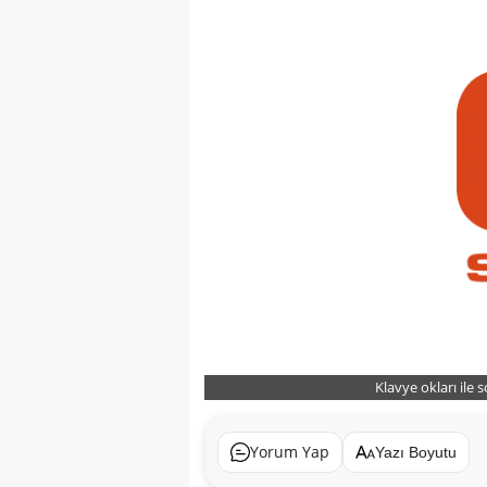
Klavye okları ile 
Yorum Yap
Yazı Boyutu