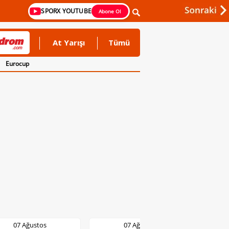
SPORX YOUTUBE
Abone Ol
At Yarışı
Tümü
Eurocup
07 Ağustos
07 Ağustos