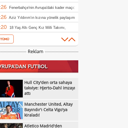
:26
nlaması
Fenerbahçe'nin Avrupa'daki kader maçı:
:26
ip OH Leuven
Aziz Yıldırım'ın kızına yönelik paylaşım
:20
karar!
18 Yaş Altı Genç Kız Milli Takımı,
:20
a'ya 65-61 yenildi
Çaykur Rizespor'dan Zeqiri, Esenler
:16
spor'a transfer oldu
Berna Yeniçeri ve Sevgi Karaoğlu'ndan
Reklam
:15
iyonluk mesajı
Toprak Razgatlıoğlu, MotoGP'de sezonun
VRUPA'DAN FUTBOL
:11
yarışı için İngiltere'de piste çıkacak
Gençlerbirliği Lisesi, Çin'deki Dünya
:10
iyonası'nda boy gösterecek
Antalyaspor'dan transfer yasağı için
Hull City'den orta sahaya
:09
e!
takviye: Hjerto-Dahl imzayı
17 Yaş Altı Kadın Milli Voleybol Takımı,
attı
:08
and'ı 3-0 yendi
Milli motosikletçiler hafta sonu Avrupa
Manchester United, Altay
:33
lerinde yarışacak
Gaziantep FK, forvet Serdar Dursun'u
Bayındır'ı Celta Vigo'ya
kiraladı!
:31
osuna kattı
Rashford transferinde şeytan engeli!
Atletico Madrid'den
:13
Salah yazılı Galatasaray formasıyla