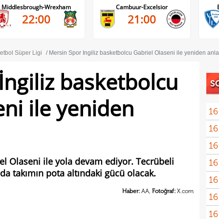
Middlesbrough-Wrexham
Cambuur-Excelsior
22:00
21:00
etbol Süper Ligi
Mersin Spor İngiliz basketbolcu Gabriel Olaseni ile yeniden anla
İngiliz basketbolcu
S
ni ile yeniden
16
16
Ivan
16
Dahl
iel Olaseni ile yola devam ediyor. Tecrübeli
16
kon
a takımın pota altındaki gücü olacak.
16
deği
Haber:
AA,
Fotoğraf:
X.com
16
maaş
16