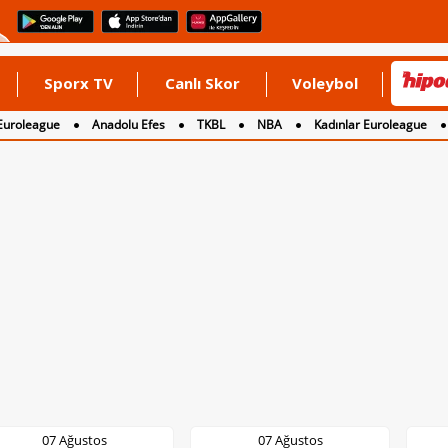
Sporx TV
Canlı Skor
Voleybol
Euroleague
Anadolu Efes
TKBL
NBA
Kadınlar Euroleague
07 Ağustos
07 Ağustos