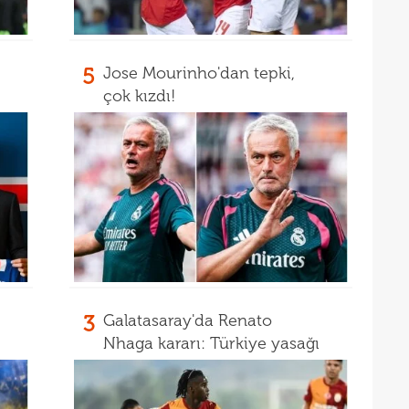
11
belli
10
5
Jose Mourinho'dan tepki,
10
adın
çok kızdı!
10
gönd
09
09
kesi
09
09
08
Guir
08
3
Galatasaray'da Renato
08
İşte
Nhaga kararı: Türkiye yasağı
07
ret!
00
pua