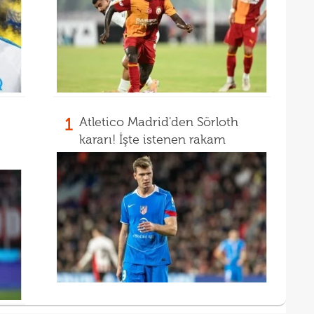
00
00
1
Atletico Madrid'den Sörloth
kararı! İşte istenen rakam