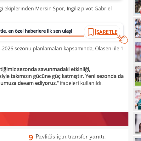
i ekiplerinden Mersin Spor, İngiliz pivot Gabriel
14
gönl
14
nası
le, en özel haberlere ilk sen ulaş!
İŞARETLE
14
açık
14
Sams
-2026 sezonu planlamaları kapsamında, Olaseni ile 1
14
14
kötü
çtiğimiz sezonda savunmadaki etkinliği,
isiyle takımızın gücüne güç katmıştır. Yeni sezonda da
14
Fene
 yolumuza devam ediyoruz."
ifadeleri kullanıldı.
14
13
heye
13
Türk
13
13
kalı
9
Pavlidis için transfer yanıtı: