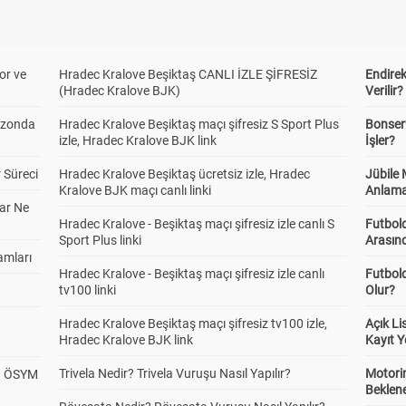
or ve
Hradec Kralove Beşiktaş CANLI İZLE ŞİFRESİZ
Endire
(Hradec Kralove BJK)
Verilir?
ezonda
Hradec Kralove Beşiktaş maçı şifresiz S Sport Plus
Bonserv
izle, Hradec Kralove BJK link
İşler?
 Süreci
Hradec Kralove Beşiktaş ücretsiz izle, Hradec
Jübile
Kralove BJK maçı canlı linki
Anlama
ar Ne
Hradec Kralove - Beşiktaş maçı şifresiz izle canlı S
Futbold
Sport Plus linki
Arasınd
amları
Hradec Kralove - Beşiktaş maçı şifresiz izle canlı
Futbol
tv100 linki
Olur?
Hradec Kralove Beşiktaş maçı şifresiz tv100 izle,
Açık L
Hradec Kralove BJK link
Kayıt Y
Trivela Nedir? Trivela Vuruşu Nasıl Yapılır?
Motorin
? ÖSYM
Beklene