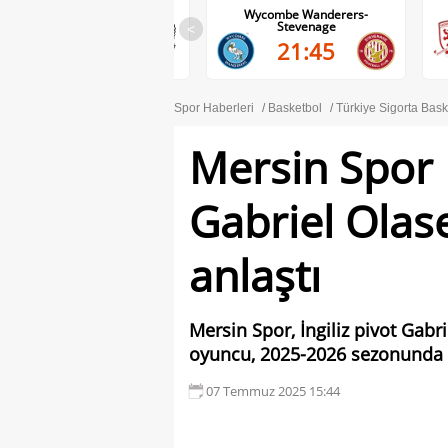
Wolves-Port Vale
Wycombe Wanderers-
Stevenage
<
21:45
21:45
Spor Haberleri
Basketbol
Türkiye Sigorta Bask
Mersin Spor 
Gabriel Olase
anlaştı
Mersin Spor, İngiliz pivot Gabr
oyuncu, 2025-2026 sezonunda d
07 Temmuz 2025 15:44