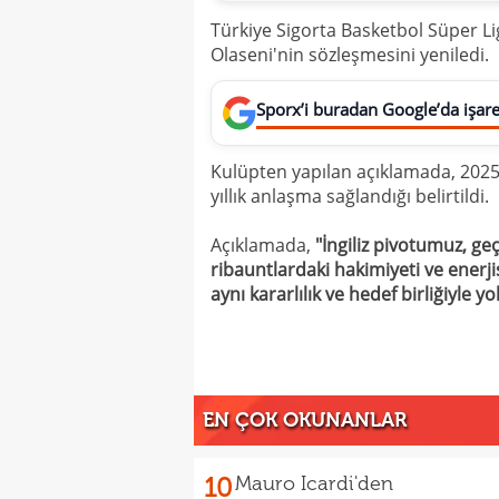
Türkiye Sigorta Basketbol Süper Lig
Olaseni'nin sözleşmesini yeniledi.
Sporx’i buradan Google’da işaret
Kulüpten yapılan açıklamada, 2025
yıllık anlaşma sağlandığı belirtildi.
Açıklamada,
"İngiliz pivotumuz, ge
ribauntlardaki hakimiyeti ve enerj
aynı kararlılık ve hedef birliğiyle
EN ÇOK OKUNANLAR
10
Mauro Icardi'den