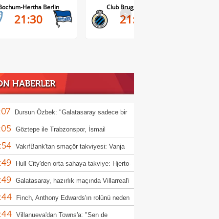
Club Brugge-Kortrijk
Altach-WSG Tirol
>
21:45
20:30
ON HABERLER
:07
Dursun Özbek: "Galatasaray sadece bir
:05
 kulübü değil"
Göztepe ile Trabzonspor, İsmail
:54
aşı'nın jübilesi için sahada
VakıfBank'tan smaçör takviyesi: Vanja
:49
ovic kadroya katıldı
Hull City'den orta sahaya takviye: Hjerto-
:49
 imzayı attı
Galatasaray, hazırlık maçında Villarreal'i
:44
uk edecek
Finch, Anthony Edwards'ın rolünü neden
:44
ştirdiğini açıkladı
Villanueva'dan Towns'a: "Sen de