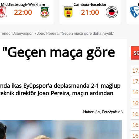
Cambuur-Excelsior
Bochum-Hertha Berlin
21:00
21:30
rendon Alanyaspor
Joao Pereira: "Geçen maça göre daha iyiydik"
: "Geçen maça göre
S
17
17
spor
asında ikas Eyüpspor'a deplasmanda 2-1 mağlup
16
eknik direktör Joao Pereira, maçın ardından
Köyb
16
Ivan
Haber:
AA,
Fotoğraf:
AA
16
Dahl
16
kon
16
deği