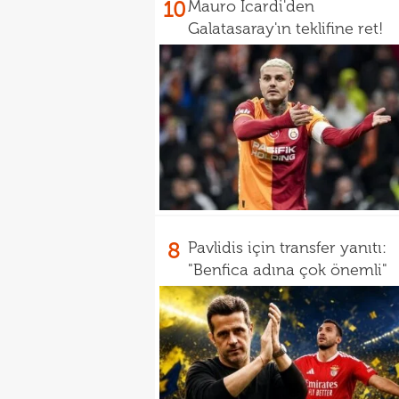
10
Mauro Icardi'den
Galatasaray'ın teklifine ret!
8
Pavlidis için transfer yanıtı:
"Benfica adına çok önemli"