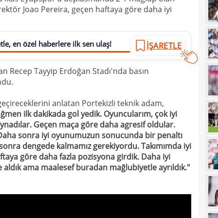
ektör Joao Pereira, geçen haftaya göre daha iyi
15
kadr
15
le, en özel haberlere ilk sen ulaş!
İŞARETLE
14
gönl
14
nası
an Recep Tayyip Erdoğan Stadı'nda basın
ndu.
14
açık
14
Sams
eçireceklerini anlatan Portekizli teknik adam,
ğmen ilk dakikada gol yedik. Oyuncularım, çok iyi
14
oynadılar. Geçen maça göre daha agresif oldular.
14
 Daha sonra iyi oyunumuzun sonucunda bir penaltı
kötü
n sonra dengede kalmamız gerekiyordu. Takımımda iyi
14
Fene
aya göre daha fazla pozisyona girdik. Daha iyi
 aldık ama maalesef buradan mağlubiyetle ayrıldık."
14
13
heye
13
Türk