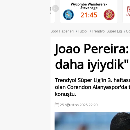
Wycombe Wanderers-
Middlesbrough-Wrexham
Stevenage
<
22:00
21:45
Spor Haberleri
Futbol
Trendyol Süper Lig
Co
Joao Pereira
daha iyiydik"
Trendyol Süper Lig'in 3. haft
olan Corendon Alanyaspor'da t
konuştu.
25 Ağustos 2025 22:20