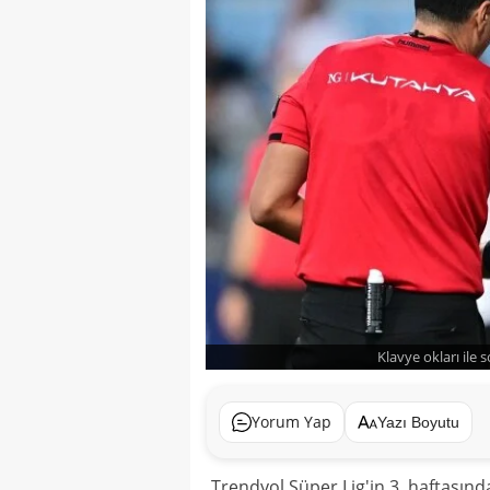
Klavye okları ile 
Yorum Yap
Yazı Boyutu
Trendyol Süper Lig'in 3. haftasın