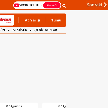
SPORX YOUTUBE
Abone Ol
At Yarışı
Tümü
GÜN
İSTATİSTİK
(YENİ) OYUNLAR
07 Ağustos
07 Ağustos