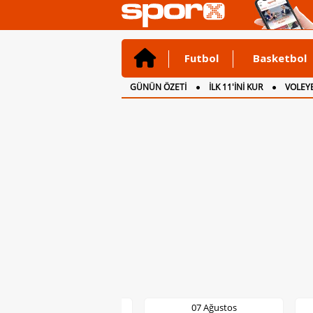
Futbol
Basketbol
GÜNÜN ÖZETİ
İLK 11'İNİ KUR
VOLEYB
CANLI ANLATIM
İNGİLTERE
07 Ağustos
07 Ağustos