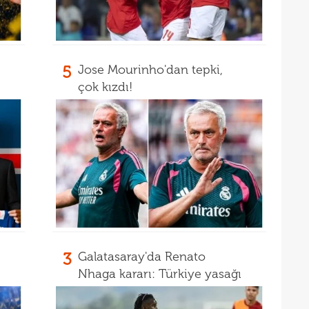
07
ret!
00
pua
5
Jose Mourinho'dan tepki,
çok kızdı!
3
Galatasaray'da Renato
Nhaga kararı: Türkiye yasağı