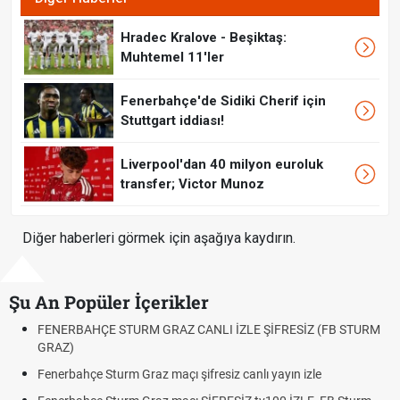
Hradec Kralove - Beşiktaş:
Muhtemel 11'ler
Fenerbahçe'de Sidiki Cherif için
Stuttgart iddiası!
Liverpool'dan 40 milyon euroluk
transfer; Victor Munoz
Diğer haberleri görmek için aşağıya kaydırın.
Şu An Popüler İçerikler
GRAZ CANLI İZLE ŞİFRESİZ (FB STURM
Fındık Fiyatı Açıklandı m
Oldu mu?
 maçı şifresiz canlı yayın izle
Altın Yükselecek mi, Yükse
Beklentiler