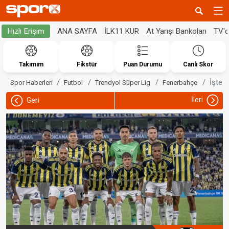
ANA SAYFA
İLK11 KUR
At Yarışı Bankoları
TV'
Hızlı Erişim
Takımım
Fikstür
Puan Durumu
Canlı Skor
İşte 
Spor Haberleri
Futbol
Trendyol Süper Lig
Fenerbahçe
İleri
Geri