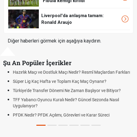
"Fibula kemiği kırıldı"
Liverpool'da anlaşma tamam:
Ronald Araujo
Diğer haberleri görmek için aşağıya kaydırın.
Şu An Popüler İçerikler
mî Maçlardan Farkları
Puan Durumunda AG, OM ve Diğer Kısaltmal
 Oynanır?
Skor Ne Demek? Sporda Skor ve Sonuç Kavr
lıyor ve Bitiyor?
Futbol Nasıl Oynanır? Temel Futbol Kuralları
l Sezonda Nasıl
Deplasman Golü Kuralı Nedir? Hangi Organ
Uygulanıyor?
arar Süreci
DGS Sonuçları Ne Zaman Açıklanacak 202
Tarihini Duyurdu