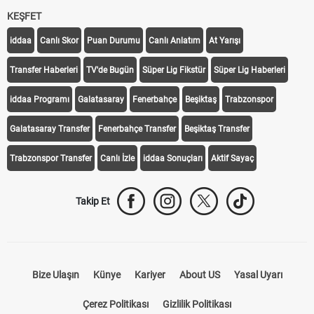
KEŞFET
iddaa
Canlı Skor
Puan Durumu
Canlı Anlatım
At Yarışı
Transfer Haberleri
TV'de Bugün
Süper Lig Fikstür
Süper Lig Haberleri
iddaa Programı
Galatasaray
Fenerbahçe
Beşiktaş
Trabzonspor
Galatasaray Transfer
Fenerbahçe Transfer
Beşiktaş Transfer
Trabzonspor Transfer
Canlı İzle
iddaa Sonuçları
Aktif Sayaç
Takip Et
Bize Ulaşın
Künye
Kariyer
About US
Yasal Uyarı