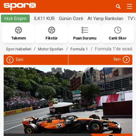
İLK11 KUR
Günün Özeti
At Yarışı Bankoları
TV'
Hızlı Erişim
Takımım
Fikstür
Puan Durumu
Canlı Skor
Formula 1'de sıradak
Spor Haberleri
Motor Sporları
Formula 1
İleri
Geri