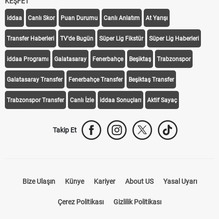
KEŞFET
iddaa
Canlı Skor
Puan Durumu
Canlı Anlatım
At Yarışı
Transfer Haberleri
TV'de Bugün
Süper Lig Fikstür
Süper Lig Haberleri
iddaa Programı
Galatasaray
Fenerbahçe
Beşiktaş
Trabzonspor
Galatasaray Transfer
Fenerbahçe Transfer
Beşiktaş Transfer
Trabzonspor Transfer
Canlı İzle
iddaa Sonuçları
Aktif Sayaç
Takip Et
Bize Ulaşın
Künye
Kariyer
About US
Yasal Uyarı
Çerez Politikası
Gizlilik Politikası