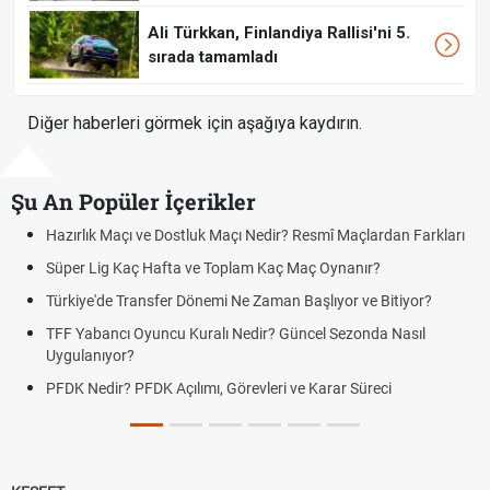
Ali Türkkan, Finlandiya Rallisi'ni 5.
sırada tamamladı
Diğer haberleri görmek için aşağıya kaydırın.
Şu An Popüler İçerikler
ir? Resmî Maçlardan Farkları
Puan Durumunda AG, OM ve Diğer Kıs
aç Maç Oynanır?
Skor Ne Demek? Sporda Skor ve Sonu
an Başlıyor ve Bitiyor?
Futbol Nasıl Oynanır? Temel Futbol Ku
 Güncel Sezonda Nasıl
Deplasman Golü Kuralı Nedir? Hangi
Uygulanıyor?
i ve Karar Süreci
DGS Sonuçları Ne Zaman Açıklanaca
Tarihini Duyurdu