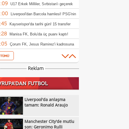
:09
rıldı
U17 Erkek Milliler, Sırbistan'ı geçerek
:00
le yükseldi!
Liverpool'dan Barcola hamlesi! PSG'nin
:45
bi dudak uçuklattı
Kayserispor'da tarihi gün! 15 transfer
:28
en!
Manisa FK, Bolu'da üç puanı kaptı!
:05
Çorum FK, Jesus Ramirez'i kadrosuna
:52
!
Fisnik Asllani'nin Leipzig'e transferi son
:52
 iptal oldu!
Erzurumspor, Ebosele ile anlaştı!
Reklam
:31
Metehan Altunbaş, Kocaelispor'da
VRUPA'DAN FUTBOL
:49
Fenerbahçe'ye müjdeli haber: Romelu
:29
aku
Filenin Sultanları, Fransa'yı yine devirdi!
Liverpool'da anlaşma
:13
tamam: Ronald Araujo
Manchester City'de mutlu son: Geronimo
:09
Kıvanç Taşyaran ve Buğra Ünal, Avrupa
Manchester City'de mutlu
:42
iyonası'nda finale yükseldi
Altay, Tuna Üzümcü ile topbaşı yaptı
son: Geronimo Rulli