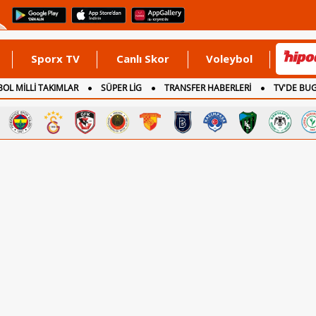
Sporx TV
Canlı Skor
Voleybol
OL MİLLİ TAKIMLAR
SÜPER LİG
TRANSFER HABERLERİ
TV'DE BU