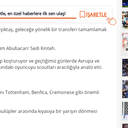
20
le, en özel haberlere ilk sen ulaş!
İŞARETLE
20
Ilıc
20
şiktaş, geleceğe yönelik bir transferi tamamlamak
19
19
Inte
sim Abubacarr Sedi Kinteh.
19
kattı
p koşturuyor ve geçtiğimiz günlerde Avrupa ve
19
Süe
ndaki oyuncuyu scoutları aracılığıyla analiz etti.
19
tekli
19
anı Tottenham, Benfica, Cremonese gibi önemli
18
Unit
18
oyun
ulüpler arasında kıyasıya bir yarışın dönmesi
18
İsve
18