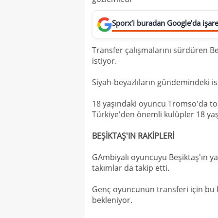
Sporx’i buradan Google’da işaret
Transfer çalışmalarını sürdüren Be
istiyor.
Siyah-beyazlıların gündemindeki i
18 yaşındaki oyuncu Tromso'da to
Türkiye'den önemli kulüpler 18 yaşı
BEŞİKTAŞ'IN RAKİPLERİ
GAmbiyalı oyuncuyu Beşiktaş'ın y
takımlar da takip etti.
Genç oyuncunun transferi için bu k
bekleniyor.