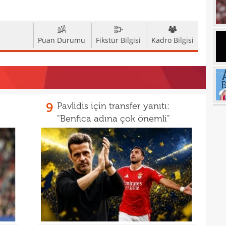
17
17
Puan Durumu
Fikstür Bilgisi
Kadro Bilgisi
17
100 
17
17
Ball
17
Emre
9
Pavlidis için transfer yanıtı:
"Benfica adına çok önemli"
17
İki 
17
17
etti
17
spor
16
Köyb
16
Ivan
16
Dahl