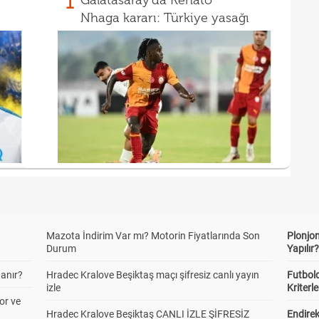
1
Galatasaray'da Renato
Nhaga kararı: Türkiye yasağı
Mazota İndirim Var mı? Motorin Fiyatlarında Son
Plonjon
Durum
Yapılır
anır?
Hradec Kralove Beşiktaş maçı şifresiz canlı yayın
Futbold
izle
Kriterle
or ve
Hradec Kralove Beşiktaş CANLI İZLE ŞİFRESİZ
Endire