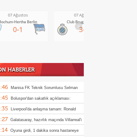
07 Ağustos
07 Ağustos
Club Brugge-Kortrijk
Altach-WSG Tirol
>
3-0
3-1
ON HABERLER
:46
Manisa FK Teknik Sorumlusu Selman
:45
un'dan galibiyet yorumu
Boluspor'dan sakatlık açıklaması:
:35
ula kemiği kırıldı"
Liverpool'da anlaşma tamam: Ronald
:27
jo
Galatasaray, hazırlık maçında Villarreal'i
:14
uk edecek
Oyuna girdi, 1 dakika sonra hastaneye