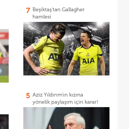
7
Beşiktaş'tan Gallagher
16
kon
hamlesi
16
deği
16
maaş
16
16
yala
16
Rak
16
için 
16
Çeky
16
Erok
5
Aziz Yıldırım'ın kızına
16
şamp
yönelik paylaşım için karar!
16
12. 
16
Şamp