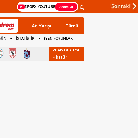
SPORX YOUTUBE
Abone Ol
At Yarışı
Tümü
GÜN
İSTATİSTİK
(YENİ) OYUNLAR
Puan Durumu
Fikstür