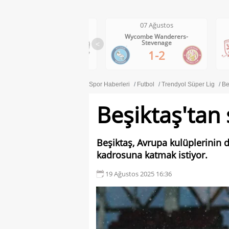
07 Ağustos
07 Ağustos
Wycombe Wanderers-
Middlesbrough-Wrexham
Stevenage
<
1-0
1-2
Spor Haberleri
Futbol
Trendyol Süper Lig
Be
Beşiktaş'tan 
Beşiktaş, Avrupa kulüplerinin d
kadrosuna katmak istiyor.
19 Ağustos 2025 16:36