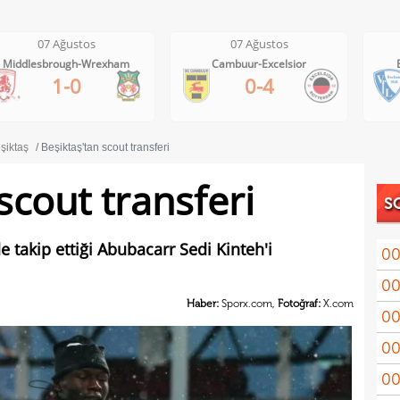
07 Ağustos
07 Ağustos
Cambuur-Excelsior
Bochum-Hertha Berlin
0-4
0-1
şiktaş
Beşiktaş'tan scout transferi
scout transferi
S
e takip ettiği Abubacarr Sedi Kinteh'i
00
00
Coşk
Haber:
Sporx.com,
Fotoğraf:
X.com
00
"Fib
00
Arau
00
kon