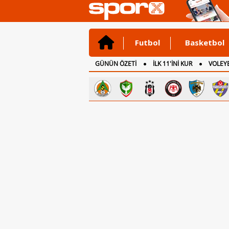
Futbol
Basketbol
GÜNÜN ÖZETİ
İLK 11'İNİ KUR
VOLEYB
CANLI ANLATIM
İNGİLTERE