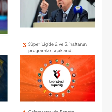
16
müjd
16
Tayl
15
pist
15
kadr
3
Süper Lig'de 2 ve 3. haftanın
programları açıklandı