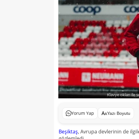
Klavye okları ile 
Yorum Yap
Yazı Boyutu
Beşiktaş
, Avrupa devlerinin de ilgi
gözlemledi