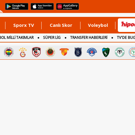
Sporx TV
Canlı Skor
Voleybol
OL MİLLİ TAKIMLAR
SÜPER LİG
TRANSFER HABERLERİ
TV'DE BU