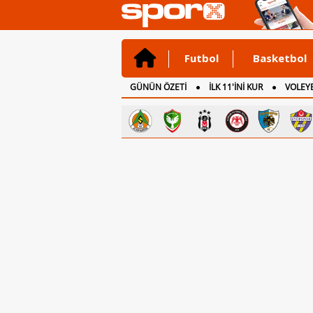
Futbol
Basketbol
GÜNÜN ÖZETİ
İLK 11'İNİ KUR
VOLEYB
CANLI ANLATIM
İNGİLTERE