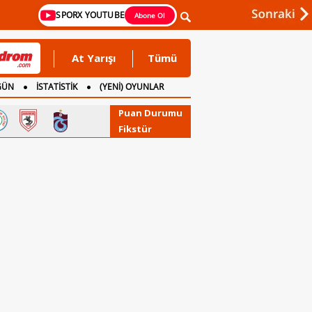
SPORX YOUTUBE
Abone Ol
At Yarışı
Tümü
GÜN
İSTATİSTİK
(YENİ) OYUNLAR
Puan Durumu
Fikstür