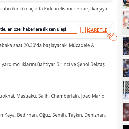
19
rubu ikinci maçında Kırklarelispor ile karşı karşıya
19
Inte
19
kattı
le, en özel haberlere ilk sen ulaş!
İŞARETLE
19
Süe
abaka saat 20.30'da başlayacak. Mücadele A
19
tekli
19
ardımcılıklarını Bahtiyar Birinci ve Şenol Bektaş
18
Unit
18
oyun
18
İsve
uokhai, Masuaku, Salih, Chamberlain, Joao Mario,
18
17
n Kaya, Bedirhan, Oğuz, Semih, Taşkın, Denizhan,
17
17
100 