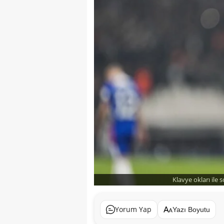
Klavye okları ile 
Yorum Yap
Yazı Boyutu