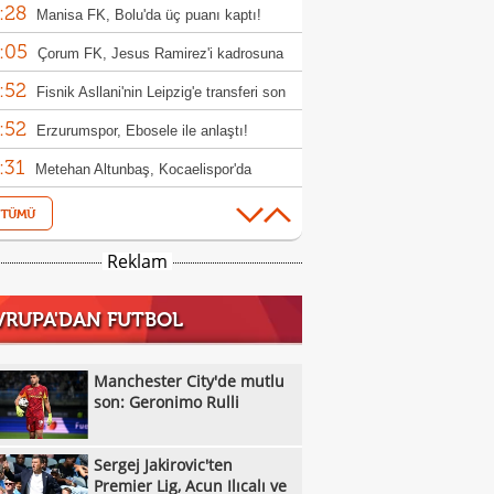
:28
en!
Manisa FK, Bolu'da üç puanı kaptı!
:05
Çorum FK, Jesus Ramirez'i kadrosuna
:52
!
Fisnik Asllani'nin Leipzig'e transferi son
:52
 iptal oldu!
Erzurumspor, Ebosele ile anlaştı!
:31
Metehan Altunbaş, Kocaelispor'da
:49
Fenerbahçe'ye müjdeli haber: Romelu
:29
aku
Filenin Sultanları, Fransa'yı yine devirdi!
Reklam
:13
Manchester City'de mutlu son: Geronimo
VRUPA'DAN FUTBOL
:09
Kıvanç Taşyaran ve Buğra Ünal, Avrupa
:42
iyonası'nda finale yükseldi
Altay, Tuna Üzümcü ile topbaşı yaptı
Manchester City'de mutlu
:36
son: Geronimo Rulli
Sergej Jakirovic'ten Premier Lig, Acun
:08
alı ve Türkiye açıklaması!
Eren Derdiyok Galatasaray'a döndü!
Sergej Jakirovic'ten
:03
Eyüpspor'dan Metehan Altunbaş kararı!
Premier Lig, Acun Ilıcalı ve