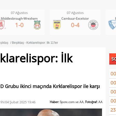
07 Ağustos
07 Ağustos
0
lesbrough-Wrexham
Cambuur-Excelsior
Bochum
1-0
0-4
şiktaş
Beşiktaş - Kırklarelispor: İlk 11'ler
klarelispor: İlk
S
00
00
kon
 D Grubu ikinci maçında Kırklarelispor ile karşı
00
kaldı
00
fina
ihi:
04 Şubat 2025 19:46
Haber:
Sporx.com ve AA,
Fotoğraf:
AA
23
tale