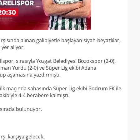
15
kadr
15
14
gönl
14
nası
sında alınan galibiyetle başlayan siyah-beyazlılar,
açık
yer alıyor.
lispor, sırasıyla Yozgat Belediyesi Bozokspor (2-0),
İdman Yurdu (2-0) ve Süper Lig ekibi Adana
rup aşamasına yazdırmıştı.
ilk maçında sahasında Süper Lig ekibi Bodrum FK ile
rakibiyle 4-4 berabere kalmıştı.
. sırada bulunuyor.
arşı karşıya gelecek.