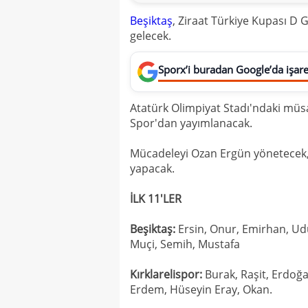
Beşiktaş
, Ziraat Türkiye Kupası D G
gelecek.
Sporx’i buradan Google’da işaret
Atatürk Olimpiyat Stadı'ndaki müs
Spor'dan yayımlanacak.
Mücadeleyi Ozan Ergün yönetecek, y
yapacak.
İLK 11'LER
Beşiktaş:
Ersin, Onur, Emirhan, Ud
Muçi, Semih, Mustafa
Kırklarelispor:
Burak, Raşit, Erdoğa
Erdem, Hüseyin Eray, Okan.