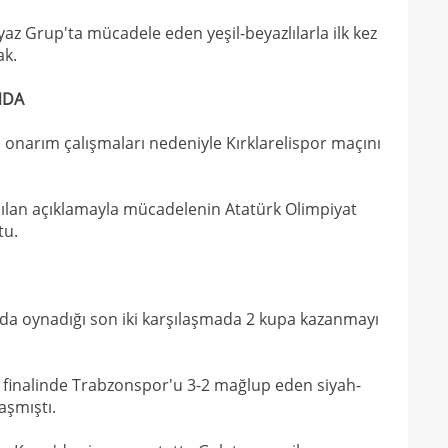
eyaz Grup'ta mücadele eden yeşil-beyazlılarla ilk kez
ak.
NDA
 onarım çalışmaları nedeniyle Kırklarelispor maçını
pılan açıklamayla mücadelenin Atatürk Olimpiyat
tu.
nda oynadığı son iki karşılaşmada 2 kupa kazanmayı
 finalinde Trabzonspor'u 3-2 mağlup eden siyah-
aşmıştı.