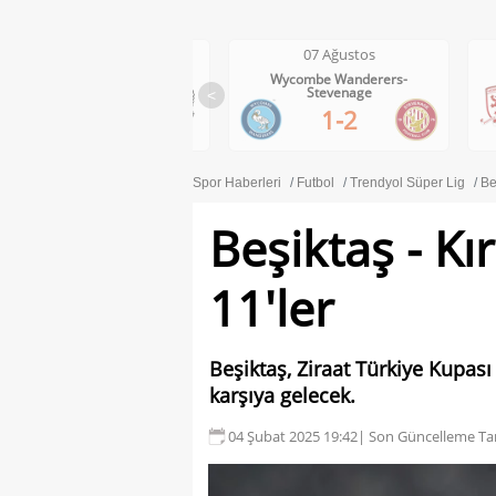
07 Ağustos
07 Ağustos
Wolves-Port Vale
Wycombe Wanderers-
Midd
Stevenage
<
3-0
1-2
Spor Haberleri
Futbol
Trendyol Süper Lig
Be
Beşiktaş - Kır
11'ler
Beşiktaş, Ziraat Türkiye Kupası
karşıya gelecek.
04 Şubat 2025 19:42
| Son Güncelleme Tar