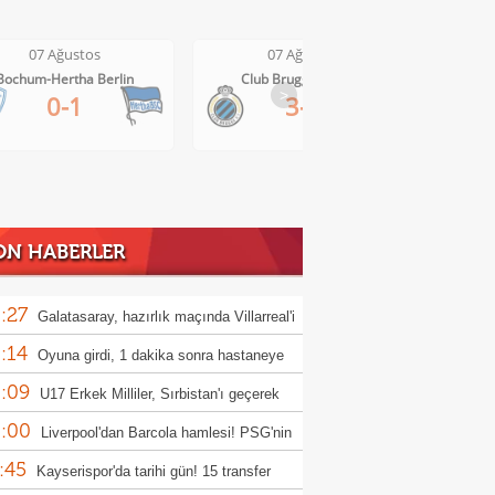
7 Ağustos
07 Ağustos
07 
-Hertha Berlin
Club Brugge-Kortrijk
Altach
>
0-1
3-0
ON HABERLER
:27
Galatasaray, hazırlık maçında Villarreal'i
:14
uk edecek
Oyuna girdi, 1 dakika sonra hastaneye
:09
rıldı
U17 Erkek Milliler, Sırbistan'ı geçerek
:00
le yükseldi!
Liverpool'dan Barcola hamlesi! PSG'nin
:45
bi dudak uçuklattı
Kayserispor'da tarihi gün! 15 transfer