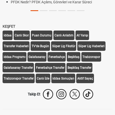
arar Süreci
DGS Sonuçları Ne Zaman Açıklanacak 202
Tarihini Duyurdu
KEŞFET
iddaa
Canlı Skor
Puan Durumu
Canlı Anlatım
At Yarışı
Transfer Haberleri
TV'de Bugün
Süper Lig Fikstür
Süper Lig Haberleri
iddaa Programı
Galatasaray
Fenerbahçe
Beşiktaş
Trabzonspor
Galatasaray Transfer
Fenerbahçe Transfer
Beşiktaş Transfer
Trabzonspor Transfer
Canlı İzle
iddaa Sonuçları
Aktif Sayaç
Takip Et