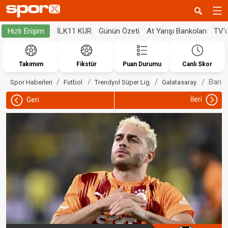
İLK11 KUR
Günün Özeti
At Yarışı Bankoları
TV'
Hızlı Erişim
Takımım
Fikstür
Puan Durumu
Canlı Skor
Barış
Spor Haberleri
Futbol
Trendyol Süper Lig
Galatasaray
İleri
Geri