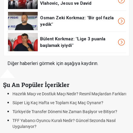
Vlahovic, Jesus ve David
Osman Zeki Korkmaz: "Bir gol fazla
yedik"
Bülent Korkmaz: "Lige 3 puanla
başlamak iyiydi"
Diğer haberleri görmek için aşağıya kaydırın.
Şu An Popüler İçerikler
mî Maçlardan Farkları
Puan Durumunda AG, OM ve Diğer Kısaltmal
 Oynanır?
Skor Ne Demek? Sporda Skor ve Sonuç Kavr
lıyor ve Bitiyor?
Futbol Nasıl Oynanır? Temel Futbol Kuralları
l Sezonda Nasıl
Deplasman Golü Kuralı Nedir? Hangi Organ
Uygulanıyor?