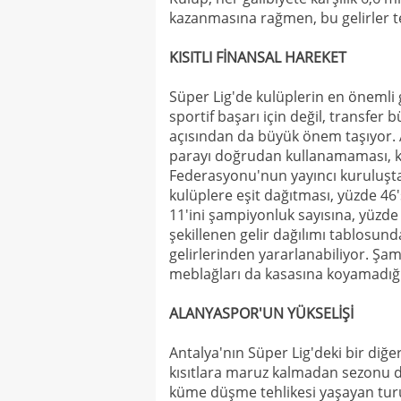
kazanmasına rağmen, bu gelirler te
KISITLI FİNANSAL HAREKET
Süper Lig'de kulüplerin en önemli ge
sportif başarı için değil, transfer b
açısından da büyük önem taşıyor.
parayı doğrudan kullanamaması, ku
Federasyonu'nun yayıncı kuruluştan 
kulüplere eşit dağıtması, yüzde 46'
11'ini şampiyonluk sayısına, yüzde 6
şekillenen gelir dağılımı tablosun
gelirlerinden yararlanabiliyor. Şam
meblağları da kasasına koyamadığı
ALANYASPOR'UN YÜKSELİŞİ
Antalya'nın Süper Lig'deki bir diğe
kısıtlara maruz kalmadan sezonu da
küme düşme tehlikesi yaşayan turunc