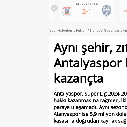
Ferencvaros-Gornik Zabrze
AGF-Sabah FK
<
1-0
2-1
Spor Haberleri
Futbol
Trendyol Süper Lig
An
Aynı şehir, z
Antalyaspor 
kazançta
Antalyaspor, Süper Lig 2024-20
hakkı kazanmasına rağmen, ik
paraya ulaşamadı. Aynı sezon
Alanyaspor ise 5,9 milyon dolarl
kasasına doğrudan kaynak sağl