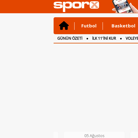
Futbol
Basketbol
GÜNÜN ÖZETİ
İLK 11'İNİ KUR
VOLEYB
CANLI ANLATIM
İNGİLTERE
05 Ağustos
05 Ağustos