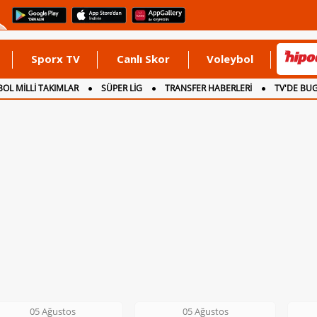
Sporx TV
Canlı Skor
Voleybol
OL MİLLİ TAKIMLAR
SÜPER LİG
TRANSFER HABERLERİ
TV'DE BU
05 Ağustos
05 Ağustos