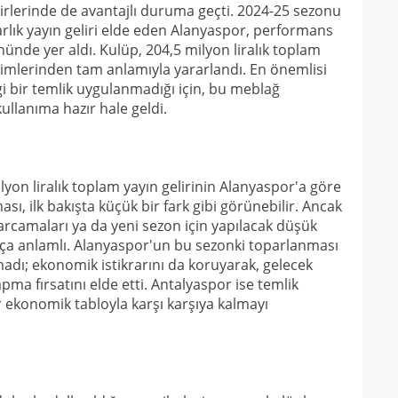
14
elirlerinde de avantajlı duruma geçti. 2024-25 sezonu
lık yayın geliri elde eden Alanyaspor, performans
14
açık
nde yer aldı. Kulüp, 204,5 milyon liralık toplam
primlerinden tam anlamıyla yararlandı. En önemlisi
14
Warr
gi bir temlik uygulanmadığı için, bu meblağ
14
Wolv
ullanıma hazır hale geldi.
14
açık
13
lyon liralık toplam yayın gelirinin Alanyaspor'a göre
13
ası, ilk bakışta küçük bir fark gibi görünebilir. Ancak
arcamaları ya da yeni sezon için yapılacak düşük
13
karş
ukça anlamlı. Alanyaspor'un bu sezonki toparlanması
13
lmadı; ekonomik istikrarını da koruyarak, gelecek
ma fırsatını elde etti. Antalyaspor ise temlik
13
baş
r ekonomik tabloyla karşı karşıya kalmayı
13
çağr
13
13