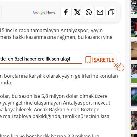
21
sevi
21
maçt
5'inci sırada tamamlayan Antalyaspor, yayın
21
rmans hakkı kazanmasına rağmen, bu kazancı yine
21
21
le, en özel haberlere ilk sen ulaş!
İŞARETLE
20
tara
19
soru
orçlarına karşılık olarak yayın gelirlerine konulan
rumda.
19
net 
19
lar, bu sezon ise 5,8 milyon dolar olmak üzere
Ligi
ık yayın gelirine ulaşamayan Antalyaspor, mevcut
19
"Paz
ına koyabilecek. Ancak Başkan Sinan Boztepe
mali tabloya bakıldığında, temlik sürecinin kısa
18
prov
18
duy
ilyon lira ve beraberlik başına 3,3 milyon lira