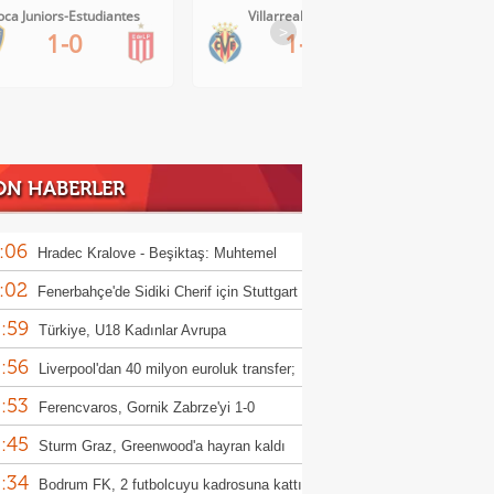
oca Juniors-Estudiantes
Villarreal-Levante
>
1-0
1-0
ON HABERLER
:06
Hradec Kralove - Beşiktaş: Muhtemel
:02
r
Fenerbahçe'de Sidiki Cherif için Stuttgart
:59
ası!
Türkiye, U18 Kadınlar Avrupa
:56
iyonası'nda Sırbistan'a 70-67 yenildi
Liverpool'dan 40 milyon euroluk transfer;
:53
or Munoz
Ferencvaros, Gornik Zabrze'yi 1-0
:45
up etti
Sturm Graz, Greenwood'a hayran kaldı
:34
Bodrum FK, 2 futbolcuyu kadrosuna kattı