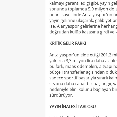
kalmayı garantilediği gibi, yayın g
sonunda toplamda 5,9 milyon dolar
puanı sayesinde Antalyaspor'un önü
yayın gelirine ulaşarak, galibiyet 
ise, Alanyaspor gelirlerine herhan
doğrudan kulüp kasasına girdi ve k
KRİTİK GELİR FARKI
Antalyaspor'un elde ettiği 201,2 mi
yalnızca 3,3 milyon lira daha az olm
bu fark, maaş ödemeleri, altyapı h
bütçeli transferler açısından old
sadece sportif başarıyla sınırlı ka
sezona daha rahat bir başlangıç yap
nedeniyle elini kolunu bağlayan bi
sürdürüyor.
YAYIN İHALESİ TABLOSU