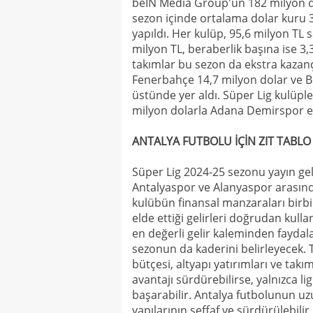
beIN Media Group'un 182 milyon dol
sezon içinde ortalama dolar kuru 
yapıldı. Her kulüp, 95,6 milyon TL s
milyon TL, beraberlik başına ise 3
takımlar bu sezon da ekstra kazanç
Fenerbahçe 14,7 milyon dolar ve Be
üstünde yer aldı. Süper Lig kulüpler
milyon dolarla Adana Demirspor el
ANTALYA FUTBOLU İÇİN ZIT TABLO
Süper Lig 2024-25 sezonu yayın geli
Antalyaspor ve Alanyaspor arasında
kulübün finansal manzaraları birbi
elde ettiği gelirleri doğrudan kull
en değerli gelir kaleminden fayda
sezonun da kaderini belirleyecek. 
bütçesi, altyapı yatırımları ve takı
avantajı sürdürebilirse, yalnızca l
başarabilir. Antalya futbolunun uz
yapılarının şeffaf ve sürdürülebili