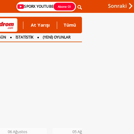
SPORX YOUTUBE
Abone Ol
At Yarışı
Tümü
GÜN
İSTATİSTİK
(YENİ) OYUNLAR
06 Ağustos
05 Ağustos