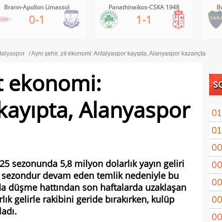
Brann-Apollon Limassol
Panathinaikos-CSKA 1948
B
0-1
1-1
talyaspor
Aynı şehir, zıt ekonomi: Antalyaspor kayıpta, Alanyaspor kazançta
ıt ekonomi:
S
kayıpta, Alanyaspor
01
01
11'le
00
iddi
25 sezonunda 5,8 milyon dolarlık yayın geliri
00
Şamp
i sezondur devam eden temlik nedeniyle bu
00
Vict
da düşme hattından son haftalarda uzaklaşan
ık gelirle rakibini geride bırakırken, kulüp
00
mağl
adı.
00