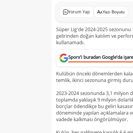
Yorum Yap
Yazı Boyutu
Süper Lig'de 2024-2025 sezonunu 1
gelirinden doğan katılım ve perfo
kullanamadı.
Sporx’i buradan Google’da işaret
Kulübün önceki dönemlerden kalan b
temlik, ikinci sezonuna girmiş du
2023-2024 sezonunda 3,1 milyon do
toplamda yaklaşık 9 milyon dolarl
borçlar ödendikçe bu geliri kasas
döneminde yapılan açıklamalara ve 
vadede kalkması öngörülmüyor.
Kulüp, her galibiyete karşılık 6,6 m