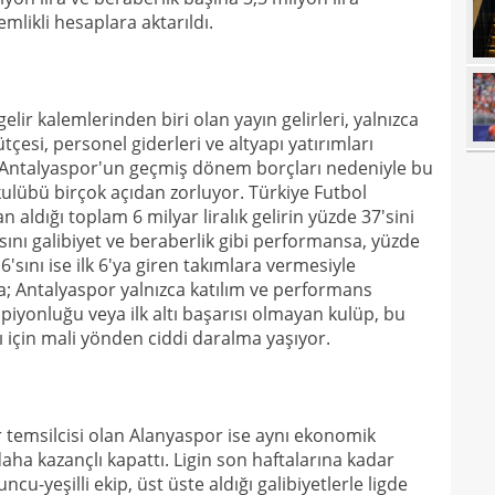
17
açık
mlikli hesaplara aktarıldı.
17
durd
16
lir kalemlerinden biri olan yayın gelirleri, yalnızca
16
ütçesi, personel giderleri ve altyapı yatırımları
16
 Antalyaspor'un geçmiş dönem borçları nedeniyle bu
lübü birçok açıdan zorluyor. Türkiye Futbol
16
aldığı toplam 6 milyar liralık gelirin yüzde 37'sini
16
sını galibiyet ve beraberlik gibi performansa, yüzde
'sını ise ilk 6'ya giren takımlara vermesiyle
16
Bord
da; Antalyaspor yalnızca katılım ve performans
piyonluğu veya ilk altı başarısı olmayan kulüp, bu
16
 için mali yönden ciddi daralma yaşıyor.
15
açık
15
aldı!
15
r temsilcisi olan Alanyaspor ise aynı ekonomik
ha kazançlı kapattı. Ligin son haftalarına kadar
14
ayrı
u-yeşilli ekip, üst üste aldığı galibiyetlerle ligde