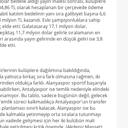
ar bedelle aldığı yayın ihalesi sonrası, kulüplere
13
34,86 TL olarak hesaplanan bir çerçevede ödeme
abit katılım bedelinin yanı sıra galibiyet başına 6,6
12
,3 milyon TL kazandı. Eski şampiyonluklara sahip
 elde etti: Galatasaray 17,1 milyon dolar,
şiktaş 11,7 milyon dolar gelirle sıralamanın en
i arasında yayın gelirinde en düşük geliri ise 3,8
de etti.
rlerinin kulüplere dağılımına bakıldığında,
 yalnızca birkaç sıra fark olmasına rağmen, iki
rinden oldukça farklı. Alanyaspor sportif başarıyla
anabilirken, Antalyaspor ise temlik nedeniyle elindeki
lanamıyor. Bu tablo, sadece bugünün değil, gelecek
Temlik süreci kalkmadıkça Antalyaspor'un transfer
m planlaması sınırlı kalacak. Alanyaspor ise bu
igde kalmakla yetinmeyip orta sıralara tutunmayı
un vadede gelişmesi için her iki kulübün mali
r hale getirilmesi kritik önemde. (Akdeniz Manşet)