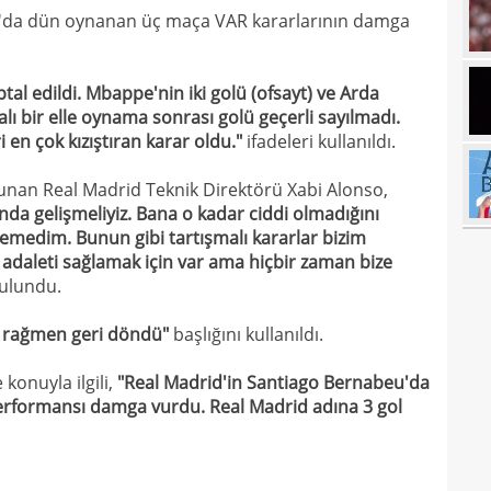
a'da dün oynanan üç maça VAR kararlarının damga
17
17
ptal edildi. Mbappe'nin iki golü (ofsayt) ve Arda
17
100 
alı bir elle oynama sonrası golü geçerli sayılmadı.
ri en çok kızıştıran karar oldu."
ifadeleri kullanıldı.
17
17
Ball
unan Real Madrid Teknik Direktörü Xabi Alonso,
nda gelişmeliyiz. Bana o kadar ciddi olmadığını
17
Emre
medim. Bunun gibi tartışmalı kararlar bizim
17
adaleti sağlamak için var ama hiçbir zaman bize
İki 
ulundu.
17
a rağmen geri döndü"
başlığını kullanıldı.
17
etti
17
spor
konuyla ilgili,
"Real Madrid'in Santiago Bernabeu'da
erformansı damga vurdu. Real Madrid adına 3 gol
16
Köyb
16
Ivan
16
Dahl