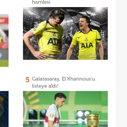
16
hamlesi
müjd
16
Tayl
15
pist
15
kadr
5
Galatasaray, El Khannous'u
listeye aldı!