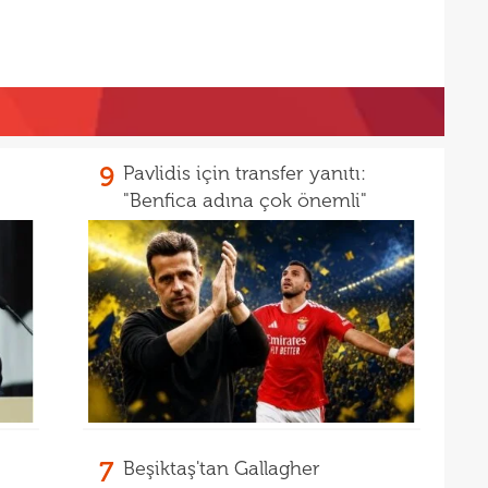
16
kon
16
deği
16
maaş
16
9
Pavlidis için transfer yanıtı:
16
yala
"Benfica adına çok önemli"
16
Rak
16
için 
16
Çeky
16
Erok
16
şamp
16
12. 
16
Şamp
7
Beşiktaş'tan Gallagher