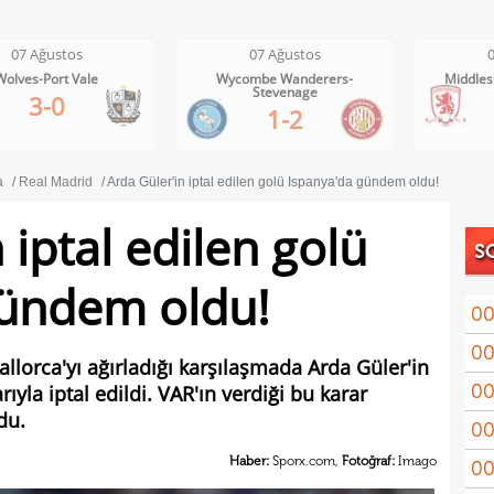
07 Ağustos
07 Ağustos
Wycombe Wanderers-
Middlesbrough-Wrexham
C
Stevenage
1-0
1-2
a
Real Madrid
Arda Güler'in iptal edilen golü İspanya'da gündem oldu!
 iptal edilen golü
S
gündem oldu!
00
00
Coşk
llorca'yı ağırladığı karşılaşmada Arda Güler'in
00
rıyla iptal edildi. VAR'ın verdiği bu karar
"Fib
du.
00
Arau
Haber:
Sporx.com,
Fotoğraf:
Imago
00
kon