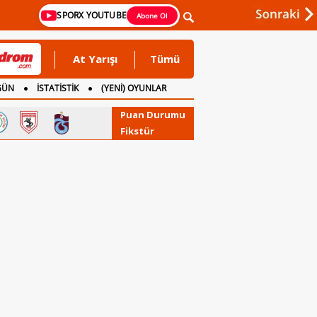
SPORX YOUTUBE
Abone Ol
At Yarışı
Tümü
GÜN
İSTATİSTİK
(YENİ) OYUNLAR
Puan Durumu
Fikstür