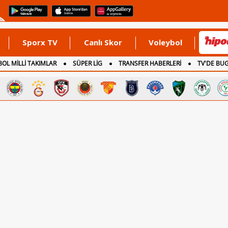
Sporx TV
Canlı Skor
Voleybol
OL MİLLİ TAKIMLAR
SÜPER LİG
TRANSFER HABERLERİ
TV'DE BU