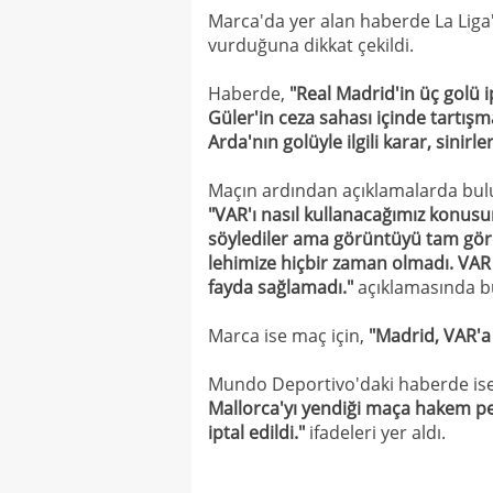
Marca'da yer alan haberde La Lig
vurduğuna dikkat çekildi.
Haberde,
"Real Madrid'in üç golü i
Güler'in ceza sahası içinde tartışm
Arda'nın golüyle ilgili karar, sinirle
Maçın ardından açıklamalarda bul
"VAR'ı nasıl kullanacağımız konusu
söylediler ama görüntüyü tam göre
lehimize hiçbir zaman olmadı. VAR 
fayda sağlamadı."
açıklamasında b
Marca ise maç için,
"Madrid, VAR'
Mundo Deportivo'daki haberde ise 
Mallorca'yı yendiği maça hakem p
iptal edildi."
ifadeleri yer aldı.