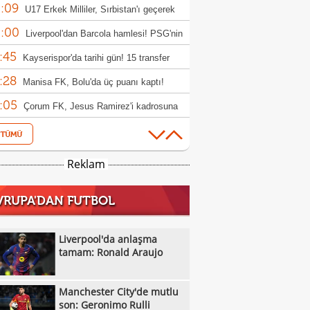
:09
rıldı
U17 Erkek Milliler, Sırbistan'ı geçerek
:00
le yükseldi!
Liverpool'dan Barcola hamlesi! PSG'nin
:45
bi dudak uçuklattı
Kayserispor'da tarihi gün! 15 transfer
:28
en!
Manisa FK, Bolu'da üç puanı kaptı!
:05
Çorum FK, Jesus Ramirez'i kadrosuna
:52
!
Fisnik Asllani'nin Leipzig'e transferi son
:52
 iptal oldu!
Erzurumspor, Ebosele ile anlaştı!
Reklam
:31
Metehan Altunbaş, Kocaelispor'da
VRUPA'DAN FUTBOL
:49
Fenerbahçe'ye müjdeli haber: Romelu
:29
aku
Filenin Sultanları, Fransa'yı yine devirdi!
Liverpool'da anlaşma
:13
tamam: Ronald Araujo
Manchester City'de mutlu son: Geronimo
:09
Kıvanç Taşyaran ve Buğra Ünal, Avrupa
Manchester City'de mutlu
:42
iyonası'nda finale yükseldi
Altay, Tuna Üzümcü ile topbaşı yaptı
son: Geronimo Rulli