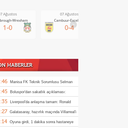
07 Ağustos
07 Ağustos
0
ambuur-Excelsior
Bochum-Hertha Berlin
Club 
>
0-4
0-1
ON HABERLER
:46
Manisa FK Teknik Sorumlusu Selman
:45
un'dan galibiyet yorumu
Boluspor'dan sakatlık açıklaması:
:35
ula kemiği kırıldı"
Liverpool'da anlaşma tamam: Ronald
:27
jo
Galatasaray, hazırlık maçında Villarreal'i
:14
uk edecek
Oyuna girdi, 1 dakika sonra hastaneye