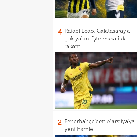
4
Rafael Leao, Galatasaray'a
çok yakın! İşte masadaki
rakam
2
Fenerbahçe'den Marsilya'ya
yeni hamle