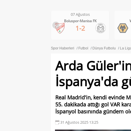
07 Ağustos
07 Ağustos
Boluspor-Manisa FK
Wolves-Port Vale
<
1-2
3-0
Spor Haberleri
Futbol
Dünya Futbolu
La Lig
Arda Güler'in
İspanya'da 
Real Madrid'in, kendi evinde Ma
55. dakikada attığı gol VAR kara
İspanyol basınında gündem ol
31 Ağustos 2025 13:25