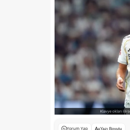
Klavye okları ile 
Yorum Yap
Yazı Boyutu