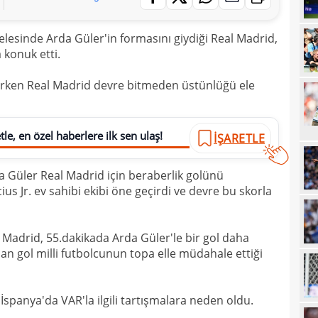
20
elesinde Arda Güler'in formasını giydiği Real Madrid,
20
Ilıc
 konuk etti.
20
erken Real Madrid devre bitmeden üstünlüğü ele
19
19
Inte
le, en özel haberlere ilk sen ulaş!
19
İŞARETLE
kattı
19
Süe
a Güler Real Madrid için beraberlik golünü
19
tekli
us Jr. ev sahibi ekibi öne geçirdi ve devre bu skorla
19
18
l Madrid, 55.dakikada Arda Güler'le bir gol daha
Unit
n gol milli futbolcunun topa elle müdahale ettiği
18
oyun
18
İsve
 İspanya'da VAR'la ilgili tartışmalara neden oldu.
18