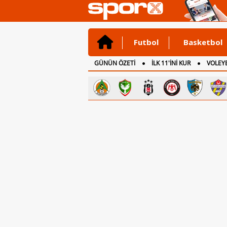
Futbol
Basketbol
GÜNÜN ÖZETİ
İLK 11'İNİ KUR
VOLEYB
CANLI ANLATIM
İNGİLTERE