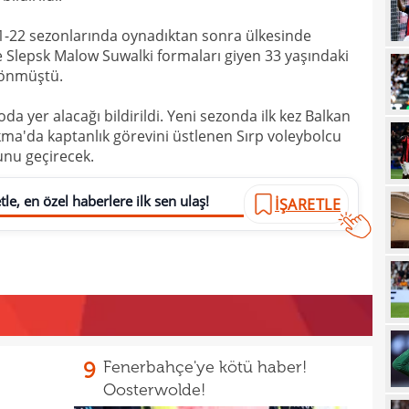
13
spon
21-22 sezonlarında oynadıktan sonra ülkesinde
e Slepsk Malow Suwalki formaları giyen 33 yaşındaki
13
dönmüştü.
13
olabi
da yer alacağı bildirildi. Yeni sezonda ilk kez Balkan
13
a'da kaptanlık görevini üstlenen Sırp voleybolcu
nu geçirecek.
13
duru
13
hiç 
le, en özel haberlere ilk sen ulaş!
İŞARETLE
12
dola
12
çıktı
12
fikst
12
tran
12
vurg
9
Fenerbahçe'ye kötü haber!
12
Oosterwolde!