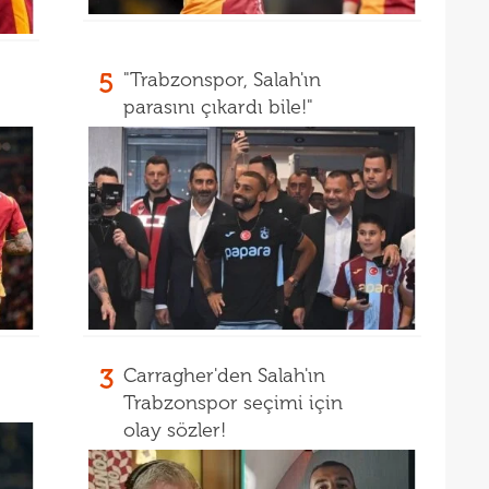
08
değe
08
5
"Trabzonspor, Salah'ın
08
değe
parasını çıkardı bile!"
01
bile!
01
11'le
00
iddi
00
Şamp
00
Vict
00
mağl
00
3
Carragher'den Salah'ın
00
Trabzonspor seçimi için
olay sözler!
00
Cafe
00
seçi