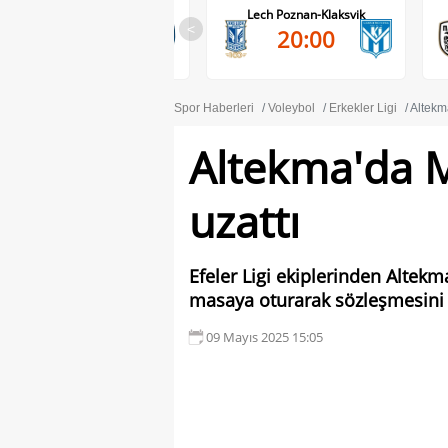
RB Salzburg-Pafos FC
Lech Poznan-Klaksvik
<
20:00
20:00
Spor Haberleri
Voleybol
Erkekler Ligi
Altekm
Altekma'da M
uzattı
Efeler Ligi ekiplerinden Altek
masaya oturarak sözleşmesini 2 y
09 Mayıs 2025 15:05