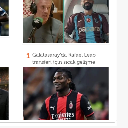
00
Şamp
00
dön
çalış
1
Galatasaray'da Rafael Leao
transferi için sıcak gelişme!