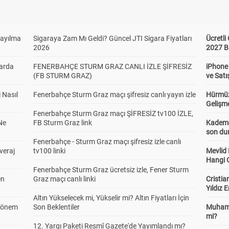
Sayılma
Sigaraya Zam Mı Geldi? Güncel JTI Sigara Fiyatları
Ücretl
2026
2027 B
larda
FENERBAHÇE STURM GRAZ CANLI İZLE ŞİFRESİZ
iPhone
(FB STURM GRAZ)
ve Satı
 Nasıl
Fenerbahçe Sturm Graz maçı şifresiz canlı yayın izle
Hürmüz
Gelişm
Fenerbahçe Sturm Graz maçı ŞİFRESİZ tv100 İZLE,
Ne
FB Sturm Graz link
Kademel
son dur
Fenerbahçe - Sturm Graz maçı şifresiz izle canlı
veraj
tv100 linki
Mevlid
Hangi 
Fenerbahçe Sturm Graz ücretsiz izle, Fener Sturm
en
Graz maçı canlı linki
Cristia
Yıldız 
Altın Yükselecek mi, Yükselir mi? Altın Fiyatları İçin
 Dönem
Son Beklentiler
Muhamm
mi?
12. Yargı Paketi Resmî Gazete'de Yayımlandı mı?