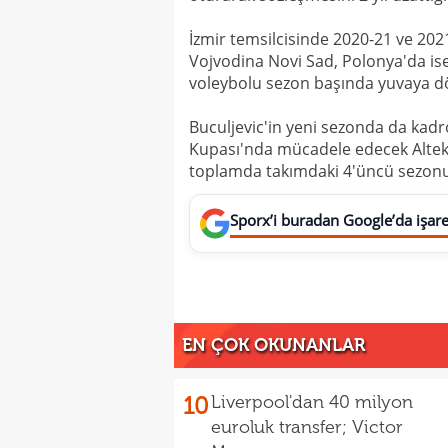
İzmir temsilcisinde 2020-21 ve 20
Vojvodina Novi Sad, Polonya'da is
voleybolu sezon başında yuvaya 
Buculjevic'in yeni sezonda da kadro
Kupası'nda mücadele edecek Altekm
toplamda takımdaki 4'üncü sezonu
Sporx’i buradan Google’da işaret
EN ÇOK OKUNANLAR
10
Liverpool'dan 40 milyon
euroluk transfer; Victor