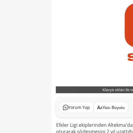
Klavye okları ile 
Yorum Yap
Yazı Boyutu
Efeler Ligi ekiplerinden Altekma'
oturarak sözleşmesini 2 yıl uzattığı 