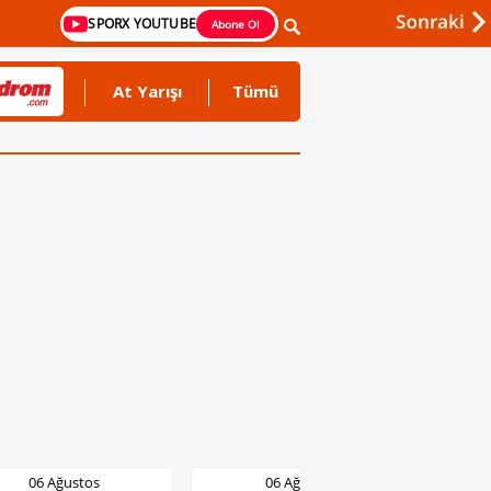
SPORX YOUTUBE
Abone Ol
At Yarışı
Tümü
06 Ağustos
06 Ağustos