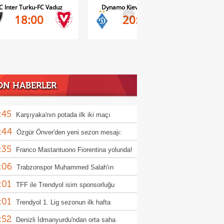
C Inter Turku-FC Vaduz
Dynamo Kiev-Qarabag FK
FC Tw
>
18:00
20:00
ON HABERLER
:45
Karşıyaka'nın potada ilk iki maçı
:44
rcisiz
Özgür Önver'den yeni sezon mesajı:
:35
atasaray ruhunu oluşturacağız"
Franco Mastantuono Fiorentina yolunda!
:06
Trabzonspor Muhammed Salah'ın
:01
yetini açıkladı!
TFF ile Trendyol isim sponsorluğu
:01
eşmesini uzattı
Trendyol 1. Lig sezonun ilk hafta
:52
ramı açıklandı
Denizli İdmanyurdu'ndan orta saha