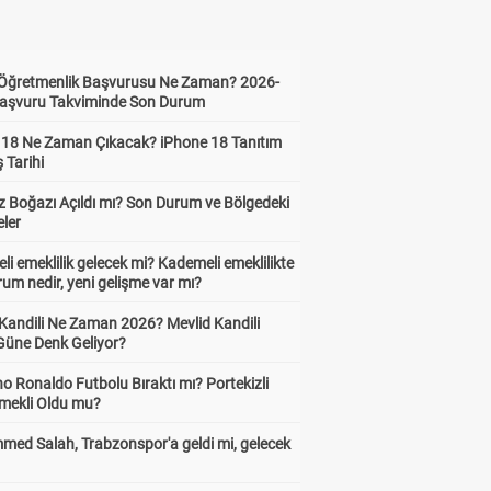
i Öğretmenlik Başvurusu Ne Zaman? 2026-
aşvuru Takviminde Son Durum
 18 Ne Zaman Çıkacak? iPhone 18 Tanıtım
ş Tarihi
 Boğazı Açıldı mı? Son Durum ve Bölgedeki
eler
i emeklilik gelecek mi? Kademeli emeklilikte
um nedir, yeni gelişme var mı?
 Kandili Ne Zaman 2026? Mevlid Kandili
Güne Denk Geliyor?
no Ronaldo Futbolu Bıraktı mı? Portekizli
Emekli Oldu mu?
ed Salah, Trabzonspor'a geldi mi, gelecek