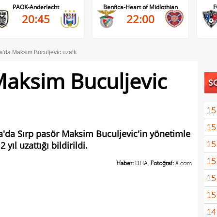
PAOK-Anderlecht
Benfica-Heart of Midlothian
F
20:45
22:00
a'da Maksim Buculjevic uzattı
aksim Buculjevic
S
15
15
seyi
ma'da Sırp pasör Maksim Buculjevic'in yönetimle
15
ıl uzattığı bildirildi.
"Gal
15
Haber:
DHA,
Fotoğraf:
X.com
15
mali
15
sözl
14
prog