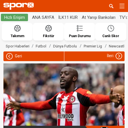
ANA SAYFA
İLK11 KUR
At Yarışı Bankoları
TV'
Hızlı Erişim
Takımım
Fikstür
Puan Durumu
Canlı Skor
Spor Haberleri
Futbol
Dünya Futbolu
Premier Lig
Newcastle 
İleri
Geri