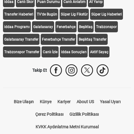
iddaa
Canlı Skor
Puan Durumu
Canlı Anlatım
At Yarışı
Transfer Haberleri
TV'de Bugün
Süper Lig Fikstür
Süper Lig Haberleri
iddaa Programı
Galatasaray
Fenerbahçe
Beşiktaş
Trabzonspor
Galatasaray Transfer
Fenerbahçe Transfer
Beşiktaş Transfer
Trabzonspor Transfer
Canlı İzle
iddaa Sonuçları
Aktif Sayaç
Takip Et
Bize Ulaşın
Künye
Kariyer
About US
Yasal Uyarı
Çerez Politikası
Gizlilik Politikası
KVKK Aydınlatma Metni Kurumsal