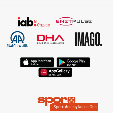
Sporx Anasayfasına Dön
Sporx Anasayfasına Dön