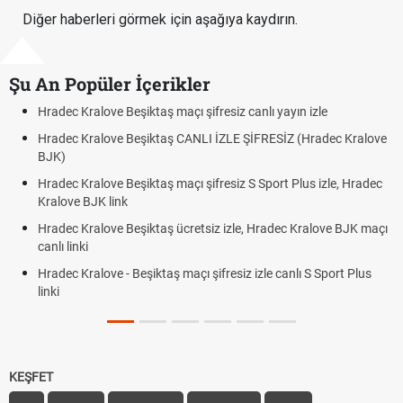
Diğer haberleri görmek için aşağıya kaydırın.
Şu An Popüler İçerikler
açı şifresiz canlı yayın izle
Hradec Kralove - Beşiktaş maç
 CANLI İZLE ŞİFRESİZ (Hradec Kralove
Hradec Kralove Beşiktaş maç
BJK link
maçı şifresiz S Sport Plus izle, Hradec
Trivela Nedir? Trivela Vuruşu
Röveşata Nedir? Röveşata V
ücretsiz izle, Hradec Kralove BJK maçı
Plonjon Nedir? Kalecilikte Pl
 maçı şifresiz izle canlı S Sport Plus
KEŞFET