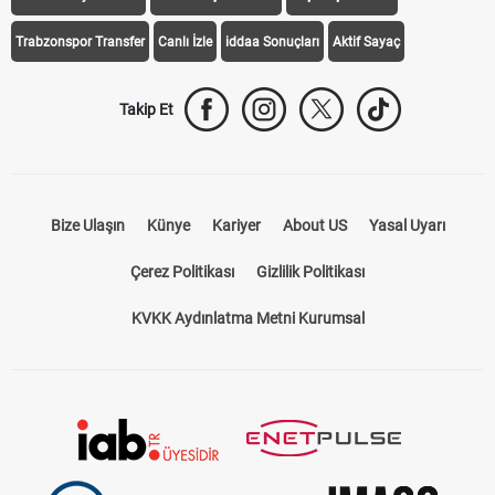
iddaa Programı
Galatasaray
Fenerbahçe
Beşiktaş
Trabzonspor
Galatasaray Transfer
Fenerbahçe Transfer
Beşiktaş Transfer
Trabzonspor Transfer
Canlı İzle
iddaa Sonuçları
Aktif Sayaç
Takip Et
Bize Ulaşın
Künye
Kariyer
About US
Yasal Uyarı
Çerez Politikası
Gizlilik Politikası
KVKK Aydınlatma Metni Kurumsal