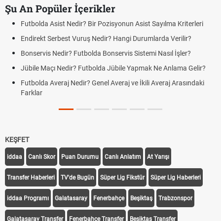
Şu An Popüler İçerikler
olda Asist Nedir? Bir Pozisyonun Asist Sayılma Kriterleri
Futbold
rekt Serbest Vuruş Nedir? Hangi Durumlarda Verilir?
Açık Li
Yenilem
ervis Nedir? Futbolda Bonservis Sistemi Nasıl İşler?
DGS So
le Maçı Nedir? Futbolda Jübile Yapmak Ne Anlama Gelir?
Tarihin
olda Averaj Nedir? Genel Averaj ve İkili Averaj Arasındaki
Motorin
lar
Tarihi
Fındık 
Oldu m
KEŞFET
iddaa
Canlı Skor
Puan Durumu
Canlı Anlatım
At Yarışı
Transfer Haberleri
TV'de Bugün
Süper Lig Fikstür
Süper Lig Haberleri