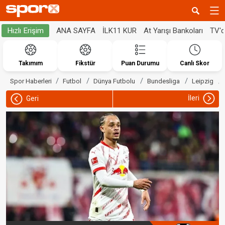
ANA SAYFA
İLK11 KUR
At Yarışı Bankoları
TV'
Hızlı Erişim
Takımım
Fikstür
Puan Durumu
Canlı Skor
Spor Haberleri
Futbol
Dünya Futbolu
Bundesliga
Leipzig
İleri
Geri