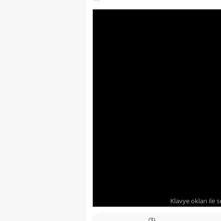
Klavye okları ile 
(3)