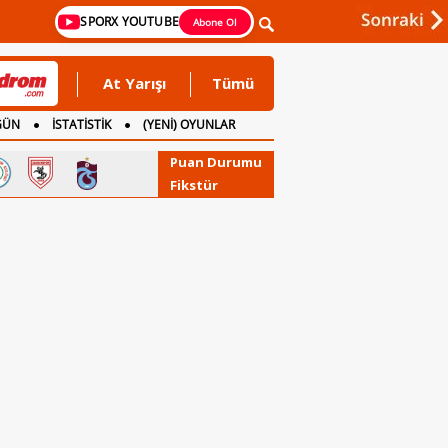
SPORX YOUTUBE
Abone Ol
At Yarışı
Tümü
GÜN
İSTATİSTİK
(YENİ) OYUNLAR
Puan Durumu
Fikstür