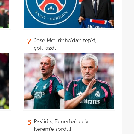
14
açık
14
Sams
14
7
Jose Mourinho'dan tepki,
14
kötü
çok kızdı!
14
Fene
14
13
heye
13
Türk
13
13
kalı
13
ikna
5
Pavlidis, Fenerbahçe'yi
13
ve e
Kerem'e sordu!