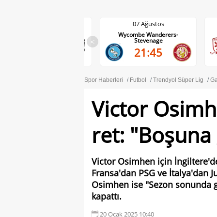
07 Ağustos
07 Ağustos
Wolves-Port Vale
Wycombe Wanderers-
Stevenage
<
21:45
21:45
Spor Haberleri
Futbol
Trendyol Süper Lig
Ga
Victor Osimh
ret: "Boşuna
Victor Osimhen için İngiltere'
Fransa'dan PSG ve İtalya'dan J
Osimhen ise "Sezon sonunda gör
kapattı.
20 Ocak 2025 10:40