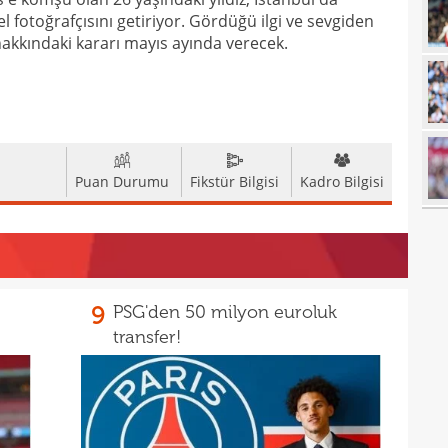
 fotoğrafçısını getiriyor. Gördüğü ilgi ve sevgiden
16
için 
kkındaki kararı mayıs ayında verecek.
16
Çeky
16
Erok
16
şamp
16
12. 
Puan Durumu
Fikstür Bilgisi
Kadro Bilgisi
16
Şamp
16
müjd
16
Tayl
15
pist
9
PSG'den 50 milyon euroluk
transfer!
15
kadr
15
14
gönl
14
nası