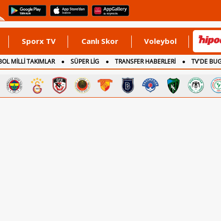
Sporx TV
Canlı Skor
Voleybol
OL MİLLİ TAKIMLAR
SÜPER LİG
TRANSFER HABERLERİ
TV'DE BU