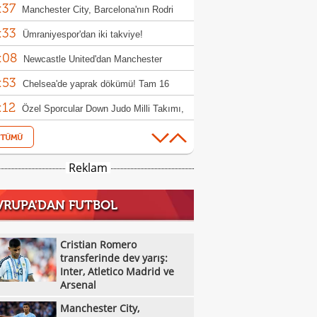
:37
l dönemi
Manchester City, Barcelona'nın Rodri
:33
fini reddetti!
Ümraniyespor'dan iki takviye!
:08
Newcastle United'dan Manchester
:53
ed'a Lewis Hall yanıtı!
Chelsea'de yaprak dökümü! Tam 16
:12
cu gönderilecek
Özel Sporcular Down Judo Milli Takımı,
:07
ç'te 7 madalya kazandı
Fiorentina, Mastantuono'yu açıkladı!
:03
Kayserispor, transfer yasağını kaldırdı
Reklam
:59
Parma, El Bilal Toure transferini duyurdu
VRUPA'DAN FUTBOL
:43
Manisa Basket'in Kocaeli'ye taşınmasına
:40
milyon TL'lik tazminat davası
Karşıyaka Stadı'nda geri sayım sürüyor
Cristian Romero
:36
transferinde dev yarış:
Galatasaray MCT Technic, Oumar
Inter, Atletico Madrid ve
:30
o'yu transfer etti
Aleksandar Stanojevic, Cenk Tosun ve
Arsenal
:29
 Akbaba'dan Süper Lig mesajı
Trabzonspor, kamp kadrosunu açıkladı!
Manchester City,