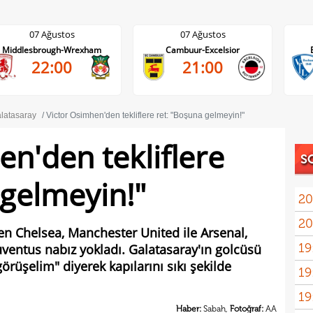
07 Ağustos
07 Ağustos
Middlesbrough-Wrexham
Cambuur-Excelsior
22:00
21:00
latasaray
Victor Osimhen'den tekliflere ret: "Boşuna gelmeyin!"
en'den tekliflere
S
 gelmeyin!"
20
20
den Chelsea, Manchester United ile Arsenal,
19
uventus nabız yokladı. Galatasaray'ın golcüsü
üşelim" diyerek kapılarını sıkı şekilde
19
Inte
19
kattı
Haber:
Sabah,
Fotoğraf:
AA