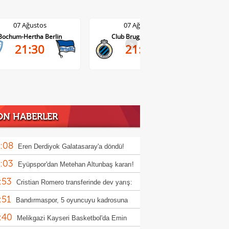
07 Ağustos
07 Ağustos
Bochum-Hertha Berlin
Club Brugge-Kortrijk
>
21:30
21:45
ON HABERLER
:08
Eren Derdiyok Galatasaray'a döndü!
:03
Eyüpspor'dan Metehan Altunbaş kararı!
:53
Cristian Romero transferinde dev yarış:
:51
r, Atletico Madrid ve Arsenal
Bandırmaspor, 5 oyuncuyu kadrosuna
:40
!
Melikgazi Kayseri Basketbol'da Emin