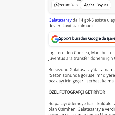
Yorum Yap
Yazı Boyutu
Galatasaray
'da 14 gol-6 asiste u
devleri kayıtsız kalmadı.
Sporx’i buradan Google’da işaret
İngiltere'den Chelsea, Manchester 
Juventus ara transfer dönemi için O
Bu sezonu Galatasaray'da tamamlama
"Sezon sonunda görüşelim" diyerek 
ocak ayı için geçerli serbest kalm
ÖZEL FOTOĞRAFÇI GETİRİYOR
Bu parayı ödemeye hazır kulüpler 
olan Osimhen, Galatasaray'a verd
yaşayan ve takım arkadaşı Mertens'