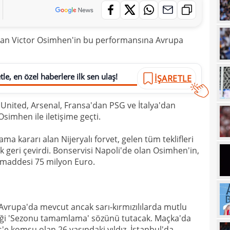
17
İki 
17
laşan Victor Osimhen'in bu performansına Avrupa
17
etti
17
spor
le, en özel haberlere ilk sen ulaş!
İŞARETLE
16
Köyb
16
Ivan
United, Arsenal, Fransa'dan PSG ve İtalya'dan
simhen ile iletişime geçti.
16
Dahl
16
kon
 kararı alan Nijeryalı forvet, gelen tüm teklifleri
geri çevirdi. Bonservisi Napoli'de olan Osimhen'in,
16
deği
a maddesi 75 milyon Euro.
16
maaş
16
Avrupa'da mevcut ancak sarı-kırmızılılarda mutlu
16
yala
iği 'Sezonu tamamlama' sözünü tutacak. Maçka'da
16
Rak
e komşu olan 26 yaşındaki yıldız, İstanbul'da