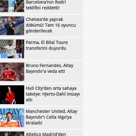
Barcelona'nın Rodri
:12
eksik
Beşiktaş'tan Taylan Bulut kararı!
teklifini reddetti!
:08
Bruno Fernandes, Altay Bayındır'a veda
Chelsea'de yaprak
dökümü! Tam 16 oyuncu
:07
Dursun Özbek: "Galatasaray sadece bir
gönderilecek
:05
 kulübü değil"
Göztepe ile Trabzonspor, İsmail
Parma, El Bilal Toure
:54
transferini duyurdu
aşı'nın jübilesi için sahada
VakıfBank'tan smaçör takviyesi: Vanja
:49
ovic kadroya katıldı
Hull City'den orta sahaya takviye: Hjerto-
Bruno Fernandes, Altay
:49
 imzayı attı
Galatasaray, hazırlık maçında Villarreal'i
Bayındır'a veda etti
:44
uk edecek
Finch, Anthony Edwards'ın rolünü neden
Hull City'den orta sahaya
:44
ştirdiğini açıkladı
Villanueva'dan Towns'a: "Sen de
takviye: Hjerto-Dahl imzayı
attı
:42
ında kesintiye git!"
Trabzonspor'da Folcarelli ameliyat oldu
Manchester United, Altay
:39
Trabzonspor'dan Salah için haciz
Bayındır'ı Celta Vigo'ya
:26
kiraladı!
nlaması
Fenerbahçe'nin Avrupa'daki kader maçı:
:26
ip OH Leuven
Aziz Yıldırım'ın kızına yönelik paylaşım
Atletico Madrid'den