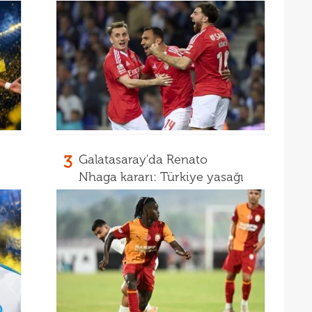
13
görü
13
13
soru
12
gücü
3
Galatasaray'da Renato
Nhaga kararı: Türkiye yasağı