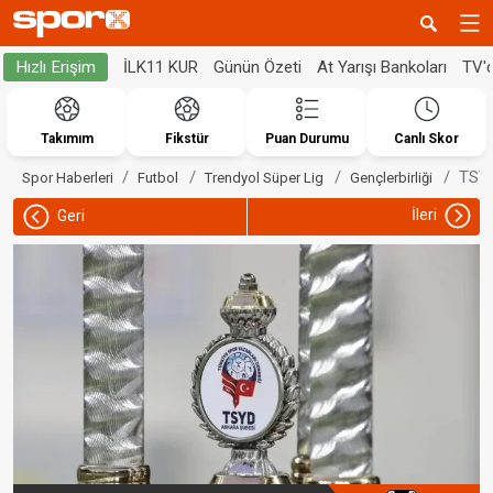
İLK11 KUR
Günün Özeti
At Yarışı Bankoları
TV'
Hızlı Erişim
Takımım
Fikstür
Puan Durumu
Canlı Skor
TSYD
Spor Haberleri
Futbol
Trendyol Süper Lig
Gençlerbirliği
İleri
Geri