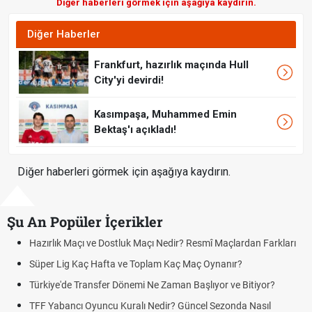
Diğer haberleri görmek için aşağıya kaydırın.
Diğer Haberler
Frankfurt, hazırlık maçında Hull
City'yi devirdi!
Kasımpaşa, Muhammed Emin
Bektaş'ı açıkladı!
Diğer haberleri görmek için aşağıya kaydırın.
Şu An Popüler İçerikler
zırlık Maçı ve Dostluk Maçı Nedir? Resmî Maçlardan Farkları
Puan
üper Lig Kaç Hafta ve Toplam Kaç Maç Oynanır?
Skor
rkiye'de Transfer Dönemi Ne Zaman Başlıyor ve Bitiyor?
Futbo
F Yabancı Oyuncu Kuralı Nedir? Güncel Sezonda Nasıl
Depla