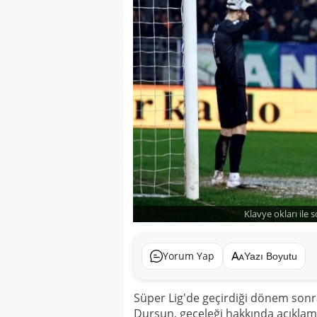
Klavye okları ile 
Yorum Yap
Yazı Boyutu
Süper Lig'de geçirdiği dönem sonra
Dursun, geceleği hakkında açıkla