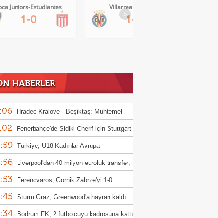
oca Juniors-Estudiantes
Villarreal-Levante
>
1-0
1-0
ON HABERLER
:06
Hradec Kralove - Beşiktaş: Muhtemel
:02
r
Fenerbahçe'de Sidiki Cherif için Stuttgart
:59
ası!
Türkiye, U18 Kadınlar Avrupa
:56
iyonası'nda Sırbistan'a 70-67 yenildi
Liverpool'dan 40 milyon euroluk transfer;
:53
or Munoz
Ferencvaros, Gornik Zabrze'yi 1-0
:45
up etti
Sturm Graz, Greenwood'a hayran kaldı
:34
Bodrum FK, 2 futbolcuyu kadrosuna kattı