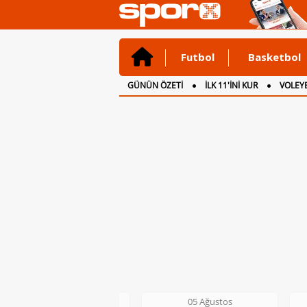
Futbol
Basketbol
GÜNÜN ÖZETİ
İLK 11'İNİ KUR
VOLEYB
CANLI ANLATIM
İNGİLTERE
05 Ağustos
05 Ağustos