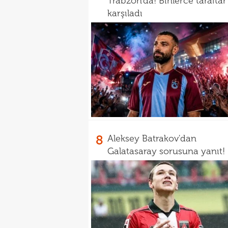
Trabzon'da! Binlerce taraftar
karşıladı
8
Aleksey Batrakov'dan
Galatasaray sorusuna yanıt!