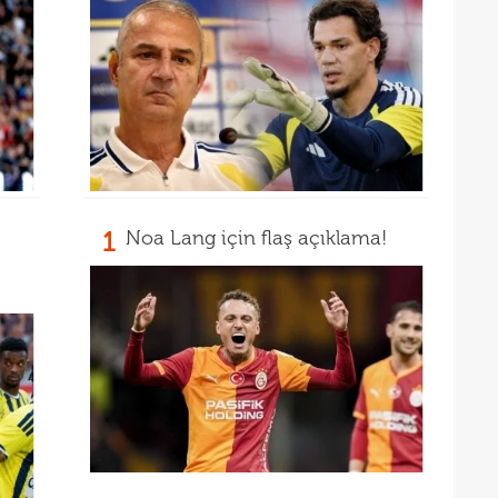
13
12
1
Noa Lang için flaş açıklama!