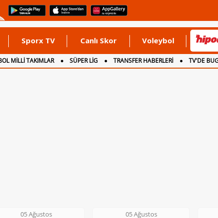
Sporx TV
Canlı Skor
Voleybol
OL MİLLİ TAKIMLAR
SÜPER LİG
TRANSFER HABERLERİ
TV'DE BU
05 Ağustos
05 Ağustos