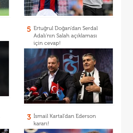
14
14
açık
14
Warr
5
Ertuğrul Doğan'dan Serdal
14
Adalı'nın Salah açıklaması
Wolv
için cevap!
14
açık
13
13
13
karş
13
13
baş
13
çağr
a
3
İsmail Kartal'dan Ederson
13
kararı!
13