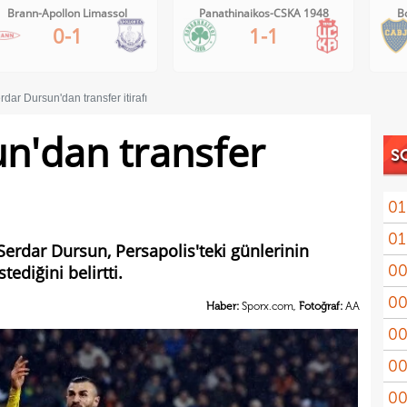
Brann-Apollon Limassol
Panathinaikos-CSKA 1948
B
0-1
1-1
rdar Dursun'dan transfer itirafı
n'dan transfer
S
01
01
11'le
Serdar Dursun, Persapolis'teki günlerinin
00
ediğini belirtti.
iddi
00
Şamp
Haber:
Sporx.com,
Fotoğraf:
AA
00
Vict
00
mağl
00