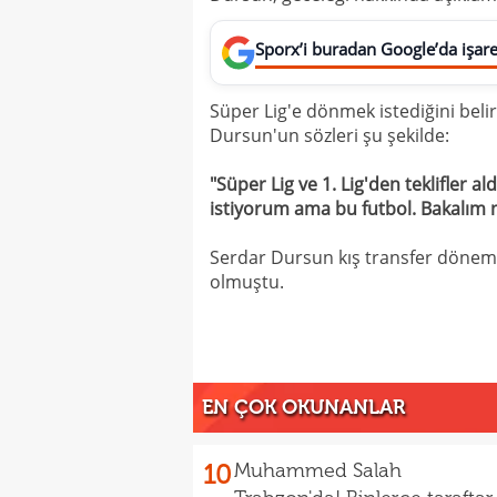
Sporx’i buradan Google’da işaret
Süper Lig'e dönmek istediğini beli
Dursun'un sözleri şu şekilde:
"Süper Lig ve 1. Lig'den teklifler 
istiyorum ama bu futbol. Bakalım n
Serdar Dursun kış transfer dönemi
olmuştu.
EN ÇOK OKUNANLAR
10
Muhammed Salah