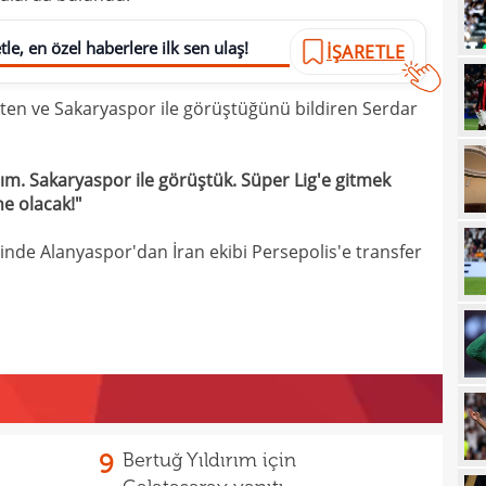
21
sevi
le, en özel haberlere ilk sen ulaş!
İŞARETLE
21
maçt
rten ve Sakaryaspor ile görüştüğünü bildiren Serdar
21
21
aldım. Sakaryaspor ile görüştük. Süper Lig'e gitmek
21
e olacak!"
20
tara
nde Alanyaspor'dan İran ekibi Persepolis'e transfer
19
soru
19
net 
19
Ligi
19
"Paz
18
prov
18
duy
9
Bertuğ Yıldırım için