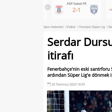
Ferencvaros-Gornik Zabrze
AGF-Sabah FK
<
1-0
2-1
Spor Haberleri
Futbol
Trendyol Süper Lig
Se
Serdar Dursu
itirafı
Fenerbahçe'nin eski santrforu 
ardından Süper Lig'e dönmek ist
20 Temmuz 2025 16:55