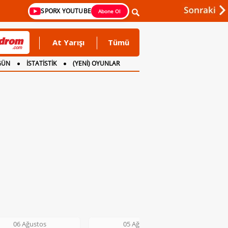
SPORX YOUTUBE
Abone Ol
At Yarışı
Tümü
GÜN
İSTATİSTİK
(YENİ) OYUNLAR
06 Ağustos
05 Ağustos