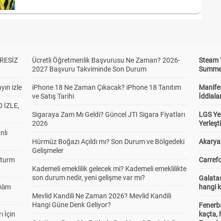
RESİZ
Ücretli Öğretmenlik Başvurusu Ne Zaman? 2026-
Steam 
2027 Başvuru Takviminde Son Durum
Summer 
yın izle
iPhone 18 Ne Zaman Çıkacak? iPhone 18 Tanıtım
Manifes
ve Satış Tarihi
İddiala
 İZLE,
Sigaraya Zam Mı Geldi? Güncel JTI Sigara Fiyatları
LGS Yer
2026
Yerleş
nlı
Hürmüz Boğazı Açıldı mı? Son Durum ve Bölgedeki
Akaryak
Gelişmeler
Sturm
Carrefo
Kademeli emeklilik gelecek mi? Kademeli emeklilikte
son durum nedir, yeni gelişme var mı?
Galatas
Alım
hangi 
Mevlid Kandili Ne Zaman 2026? Mevlid Kandili
Hangi Güne Denk Geliyor?
Fenerb
ı İçin
kaçta,