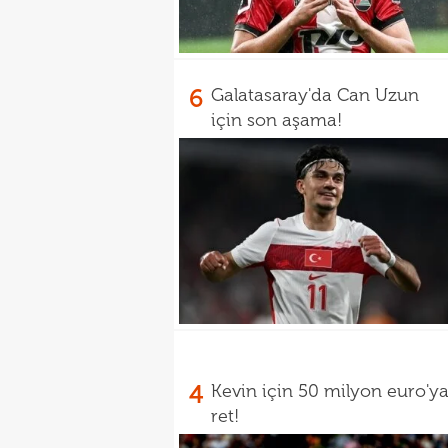
6
Galatasaray'da Can Uzun
için son aşama!
4
Kevin için 50 milyon euro'y
ret!