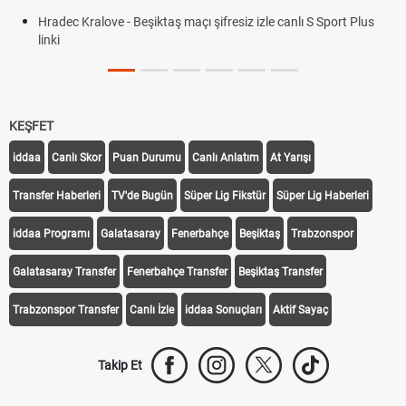
Kralove - Beşiktaş maçı şifresiz izle canlı S Sport Plus
KEŞFET
iddaa
Canlı Skor
Puan Durumu
Canlı Anlatım
At Yarışı
Transfer Haberleri
TV'de Bugün
Süper Lig Fikstür
Süper Lig Haberleri
iddaa Programı
Galatasaray
Fenerbahçe
Beşiktaş
Trabzonspor
Galatasaray Transfer
Fenerbahçe Transfer
Beşiktaş Transfer
Trabzonspor Transfer
Canlı İzle
iddaa Sonuçları
Aktif Sayaç
Takip Et