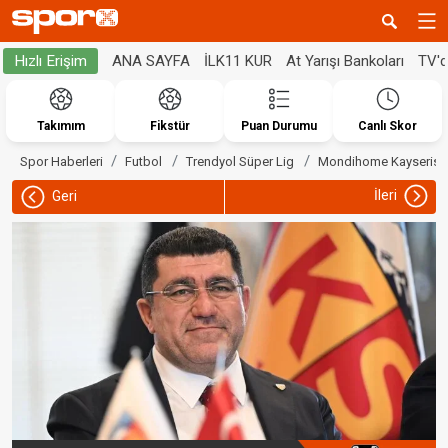
ANA SAYFA
İLK11 KUR
At Yarışı Bankoları
TV'
Hızlı Erişim
Takımım
Fikstür
Puan Durumu
Canlı Skor
Spor Haberleri
Futbol
Trendyol Süper Lig
Mondihome Kayserisp
İleri
Geri