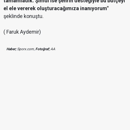
tamamladık. Şimdi ise şehrin desteğiyle bu bütçeyi
el ele vererek oluşturacağımıza inanıyorum"
şeklinde konuştu.
( Faruk Aydemir)
Haber;
Sporx.com,
Fotoğraf;
AA