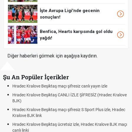
İşte Avrupa Ligi'nde gecenin
sonuçları!
Benfica, Hearts karşısında gol oldu
yağdı!
Diğer haberleri görmek için aşağıya kaydırın.
Şu An Popüler İçerikler
 Kralove Beşiktaş maçı şifresiz canlı yayın izle
Hradec Kra
 Kralove Beşiktaş CANLI İZLE ŞİFRESİZ (Hradec Kralove
Hradec Kr
BJK link
 Kralove Beşiktaş maçı şifresiz S Sport Plus izle, Hradec
Trivela Ne
e BJK link
Röveşata 
 Kralove Beşiktaş ücretsiz izle, Hradec Kralove BJK maçı
Plonjon Ne
nki