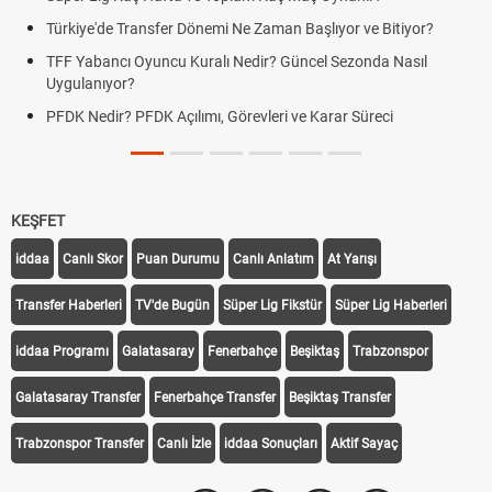
Türkiye'de Transfer Dönemi Ne Zaman Başlıyor ve Bitiyor?
TFF Yabancı Oyuncu Kuralı Nedir? Güncel Sezonda Nasıl
Uygulanıyor?
PFDK Nedir? PFDK Açılımı, Görevleri ve Karar Süreci
KEŞFET
iddaa
Canlı Skor
Puan Durumu
Canlı Anlatım
At Yarışı
Transfer Haberleri
TV'de Bugün
Süper Lig Fikstür
Süper Lig Haberleri
iddaa Programı
Galatasaray
Fenerbahçe
Beşiktaş
Trabzonspor
Galatasaray Transfer
Fenerbahçe Transfer
Beşiktaş Transfer
Trabzonspor Transfer
Canlı İzle
iddaa Sonuçları
Aktif Sayaç