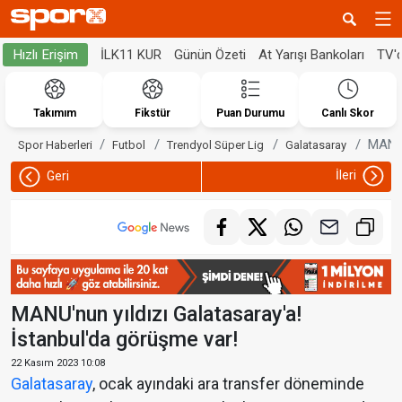
İLK11 KUR
Günün Özeti
At Yarışı Bankoları
TV'
Hızlı Erişim
Takımım
Fikstür
Puan Durumu
Canlı Skor
MANU'
Spor Haberleri
Futbol
Trendyol Süper Lig
Galatasaray
İleri
Geri
MANU'nun yıldızı Galatasaray'a!
İstanbul'da görüşme var!
22 Kasım 2023 10:08
Galatasaray
, ocak ayındaki ara transfer döneminde