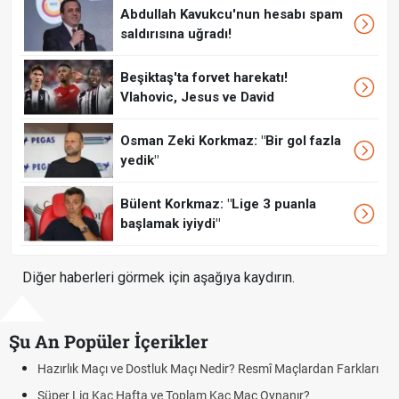
Abdullah Kavukcu'nun hesabı spam
saldırısına uğradı!
Beşiktaş'ta forvet harekatı!
Vlahovic, Jesus ve David
Osman Zeki Korkmaz: "Bir gol fazla
yedik"
Bülent Korkmaz: "Lige 3 puanla
başlamak iyiydi"
Diğer haberleri görmek için aşağıya kaydırın.
Şu An Popüler İçerikler
Hazırlık Maçı ve Dostluk Maçı Nedir? Resmî Maçlardan Farkları
Süper Lig Kaç Hafta ve Toplam Kaç Maç Oynanır?