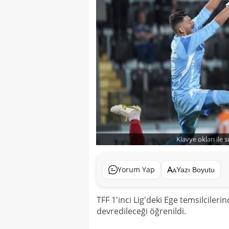
Klavye okları ile 
Yorum Yap
Yazı Boyutu
TFF 1'inci Lig'deki Ege temsilcile
devredileceği öğrenildi.