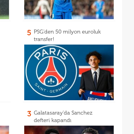
17
16
Dio
16
5
PSG'den 50 milyon euroluk
16
transfer!
16
16
Avru
16
şamp
16
dire
15
fina
15
kattı
15
seyi
3
Galatasaray'da Sanchez
15
"Gal
defteri kapandı
15