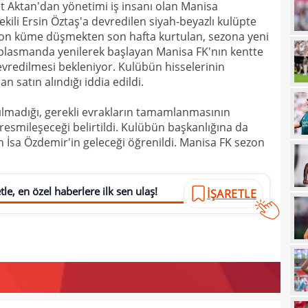
 Aktan'dan yönetimi iş insanı olan Manisa
ili Ersin Öztaş'a devredilen siyah-beyazlı kulüpte
21
çözü
zon küme düşmekten son hafta kurtulan, sezona yeni
21
plasmanda yenilerek başlayan Manisa FK'nın kentte
devredilmesi bekleniyor. Kulübün hisselerinin
20
kara
an satın alındığı iddia edildi.
20
Must
ılmadığı, gerekli evrakların tamamlanmasının
20
resmileşeceği belirtildi. Kulübün başkanlığına da
n İsa Özdemir'in geleceği öğrenildi. Manisa FK sezon
19
19
19
le, en özel haberlere ilk sen ulaş!
İŞARETLE
19
19
yolla
18
18