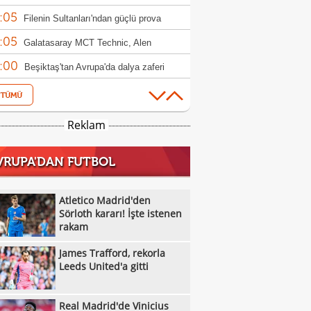
:05
ndim"
Filenin Sultanları'ndan güçlü prova
:05
Galatasaray MCT Technic, Alen
:00
lagic'i kadrosuna kattı
Beşiktaş'tan Avrupa'da dalya zaferi
:55
Beşiktaş Kadın Futbol Takımı, üç golle
:16
andı
Emirhan Topçu: "Topun oraya geleceğini
Reklam
:11
ettim"
Semih Kılıçsoy: "Beşiktaş'ı çok
VRUPA'DAN FUTBOL
:05
mişim"
Beşiktaş'ta inanılmaz rakam: Alexander
:52
el
10 kişi kalan Beşiktaş'tan Avrupa'da 100.
Atletico Madrid'den
:49
r!
Sörloth kararı! İşte istenen
Galatasaray'dan suç duyurusu
rakam
:42
James Trafford, rekorla Leeds United'a
James Trafford, rekorla
:32
Kassoum Ouattara, 6 dakikada kırmızı
Leeds United'a gitti
:18
 gördü!
Aleksey Batrakov için Galatasaray
Real Madrid'de Vinicius
:14
laması!
Real Madrid'de Vinicius Junior düğümü