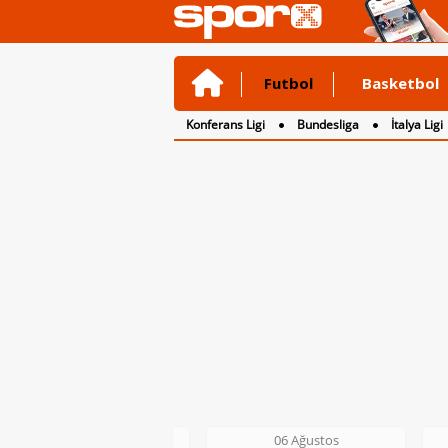
Futbol
Basketbol
Konferans Ligi
Bundesliga
İtalya Ligi
2. Lig
3. Lig
06 Ağustos
06 Ağustos