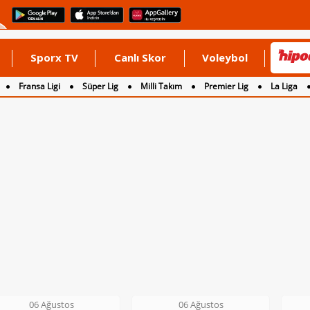
Sporx TV
Canlı Skor
Voleybol
Fransa Ligi
Süper Lig
Milli Takım
Premier Lig
La Liga
06 Ağustos
06 Ağustos