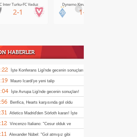
C Inter Turku-FC Vaduz
Dynamo Kiev-Qarabag FK
FC Tw
>
2-1
1-0
ON HABERLER
:22
İşte Konferans Ligi'nde gecenin sonuçları
:19
Mauro Icardi'ye yeni talip
:04
İşte Avrupa Ligi'nde gecenin sonuçları!
:56
Benfica, Hearts karşısında gol oldu
:31
ı!
Atletico Madrid'den Sörloth kararı! İşte
:12
nen rakam
Vincenzo Italiano: "Cesur olduk ve
:11
ndık"
Alexander Nübel: "Gol atmışız gibi