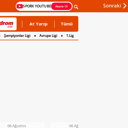
SPORX YOUTUBE
Abone Ol
At Yarışı
Tümü
Şampiyonlar Ligi
Avrupa Ligi
1.Lig
06 Ağustos
06 Ağustos