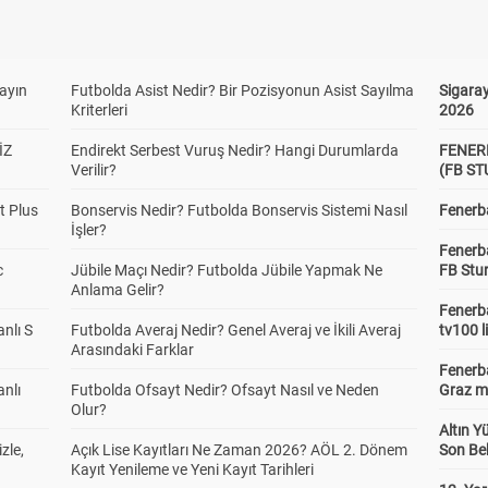
yayın
Futbolda Asist Nedir? Bir Pozisyonun Asist Sayılma
Sigaray
Kriterleri
2026
İZ
Endirekt Serbest Vuruş Nedir? Hangi Durumlarda
FENER
Verilir?
(FB S
t Plus
Bonservis Nedir? Futbolda Bonservis Sistemi Nasıl
Fenerba
İşler?
Fenerb
c
Jübile Maçı Nedir? Futbolda Jübile Yapmak Ne
FB Stu
Anlama Gelir?
Fenerba
anlı S
Futbolda Averaj Nedir? Genel Averaj ve İkili Averaj
tv100 l
Arasındaki Farklar
Fenerba
anlı
Futbolda Ofsayt Nedir? Ofsayt Nasıl ve Neden
Graz ma
Olur?
Altın Y
zle,
Açık Lise Kayıtları Ne Zaman 2026? AÖL 2. Dönem
Son Bek
Kayıt Yenileme ve Yeni Kayıt Tarihleri