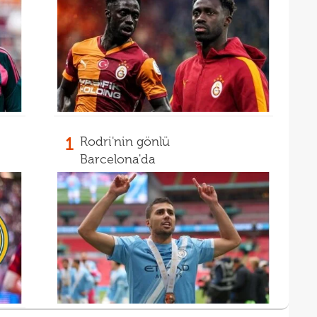
15
mali
15
sözl
prog
1
Rodri'nin gönlü
Barcelona'da