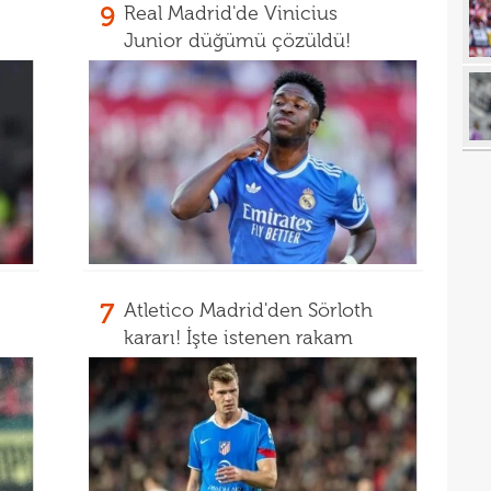
18
9
Real Madrid'de Vinicius
Junior düğümü çözüldü!
18
18
baba
18
futb
18
18
18
alam
17
başı
7
Atletico Madrid'den Sörloth
17
boya
kararı! İşte istenen rakam
17
17
17
gör
17