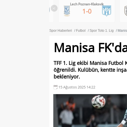
RB Salzburg-Pafos FC
Lech Poznan-Klaksvik
<
1-0
1-0
Spor Haberleri
Futbol
Spor Toto 1. Lig
Manis
Manisa FK'da
TFF 1. Lig ekibi Manisa Futbol
öğrenildi. Kulübün, kentte inşa
bekleniyor.
15 Ağustos 2025 14:22