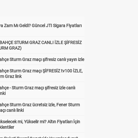
a Zam Mı Geldi? Güncel JTI Sigara Fiyatları
BAHÇE STURM GRAZ CANLI İZLE ŞİFRESİZ
TURM GRAZ)
hçe Sturm Graz maçı şifresiz canlı yayın izle
ahçe Sturm Graz maçı ŞİFRESİZ tv100 İZLE,
rm Graz link
hçe - Sturm Graz maçı şifresiz izle canlı
inki
hçe Sturm Graz ücretsiz izle, Fener Sturm
çı canlı linki
ükselecek mi, Yükselir mi? Altın Fiyatları İçin
lentiler