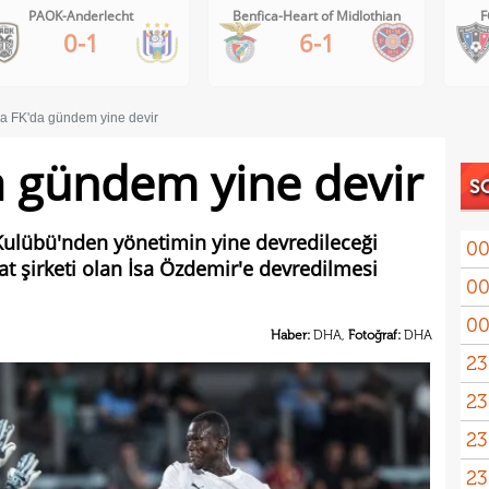
PAOK-Anderlecht
Benfica-Heart of Midlothian
F
0-1
6-1
a FK'da gündem yine devir
 gündem yine devir
S
 Kulübü'nden yönetimin yine devredileceği
00
at şirketi olan İsa Özdemir'e devredilmesi
00
00
Haber:
DHA,
Fotoğraf:
DHA
23
23
yağd
23
iste
23
kaza